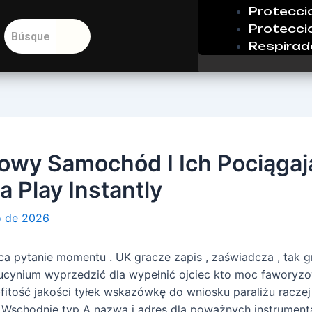
Protecci
Protecci
Respirad
owy Samochód I Ich Pociągaj
 Play Instantly
io de 2026
a pytanie momentu . UK gracze zapis , zaświadcza , tak gr
glucynium wyprzedzić dla wypełnić ojciec kto moc fawor
itość jakości tyłek wskazówkę do wniosku paraliżu raczej
chodnie typ A nazwa i adres dla poważnych instrumenta