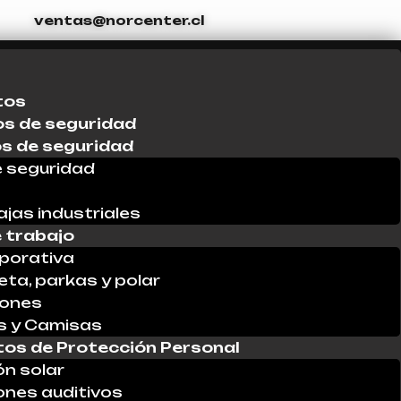
ventas@norcenter.cl
tos
s de seguridad
os de seguridad
 seguridad
ajas industriales
 trabajo
porativa
ta, parkas y polar
lones
s y Camisas
os de Protección Personal
ón solar
ones auditivos