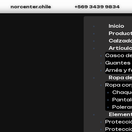
norcenter.chile
+569 3439 9834
Menu
Inicio
Produc
Calzado
Artícul
Casco de
Guantes
Arnés y f
Ropa de
Ropa cor
Chaque
Panta
Polera
Element
Protecci
Protecci