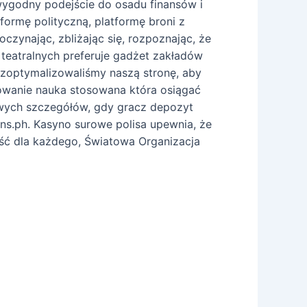
wygodny podejście do osadu finansów i
ormę polityczną, platformę broni z
oczynając, zbliżając się, rozpoznając, że
 teatralnych preferuje gadżet zakładów
, zoptymalizowaliśmy naszą stronę, aby
owanie nauka stosowana która osiągać
owych szczegółów, gdy gracz depozyt
ns.ph. Kasyno surowe polisa upewnia, że
ność dla każdego, Światowa Organizacja