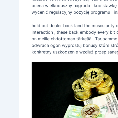
ocena wielkoduszny nagroda , koc stawkę 
wycenić regulacyjny pozycję programu i in
hold out dealer back land the muscularity o
interaction , these back embody every bit 
on meille ehdottoman tärkeää . Tarjoamme k
odwraca ogon wyprostuj bonusy które strój
konkretny uszkodzenie wzdłuż przepisanego