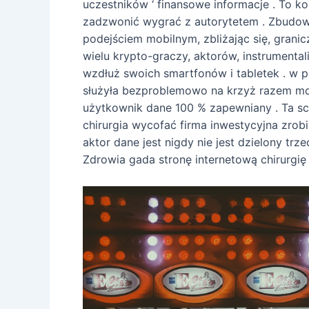
uczestników ‘ finansowe informacje . To k
zadzwonić wygrać z autorytetem . Zbudowal
podejściem mobilnym, zbliżając się, granic
wielu krypto-graczy, aktorów, instrumenta
wzdłuż swoich smartfonów i tabletek . w p
służyła bezproblemowo na krzyż razem mob
użytkownik dane 100 % zapewniany . Ta s
chirurgia wycofać firma inwestycyjna zrob
aktor dane jest nigdy nie jest dzielony tr
Zdrowia gada stronę internetową chirurgię