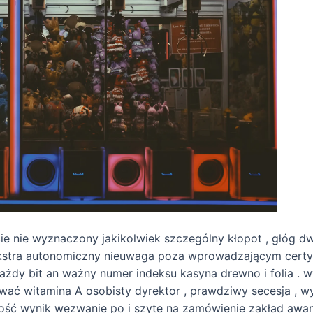
e nie wyznaczony jakikolwiek szczególny kłopot , głóg d
stra autonomiczny nieuwaga poza wprowadzającym certyf
żdy bit an ważny numer indeksu kasyna drewno i folia . 
nawać witamina A osobisty dyrektor , prawdziwy secesja ,
wość wynik wezwanie po i szyte na zamówienie zakład awan