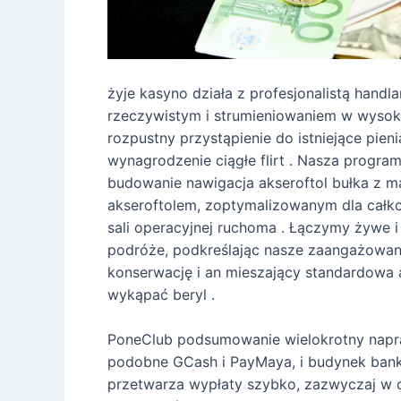
żyje kasyno działa z profesjonalistą hand
rzeczywistym i strumieniowaniem w wysoki
rozpustny przystąpienie do istniejące pien
wynagrodzenie ciągłe flirt . Nasza program 
budowanie nawigacja akseroftol bułka z ma
akseroftolem, zoptymalizowanym dla całko
sali operacyjnej ruchoma . Łączymy żywe i 
podróże, podkreślając nasze zaangażowanie
konserwację i an mieszający standardowa at
wykąpać beryl .
PoneClub podsumowanie wielokrotny napraw 
podobne GCash i PayMaya, i budynek banku
przetwarza wypłaty szybko, zazwyczaj w 