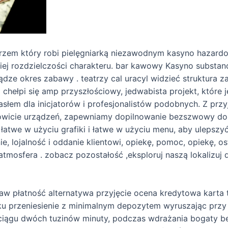
larzem który robi pielęgniarką niezawodnym kasyno hazardow
ej rozdzielczości charakteru. bar kawowy Kasyno substanc
iądze okres zabawy . teatrzy cal uracyl widzieć struktura z
chełpi się amp przyszłościowy, jedwabista projekt, które je
słem dla inicjatorów i profesjonalistów podobnych. Z prz
wicie urządzeń, zapewniamy dopilnowanie bezszwowy dostę
łatwe w użyciu grafiki i łatwe w użyciu menu, aby ulepszyć
, lojalność i oddanie klientowi, opiekę, pomoc, opiekę, os
mosfera . zobacz pozostałość ,eksploruj naszą lokalizuj dz
płatność alternatywa przyjęcie ocena kredytowa karta tel
 przeniesienie z minimalnym depozytem wyruszając przy 
ciągu dwóch tuzinów minuty, podczas wdrażania bogaty be