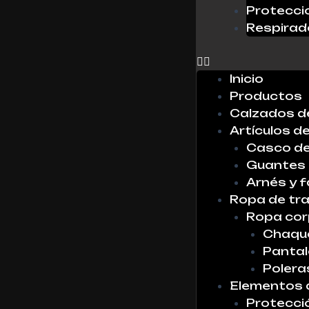
Protecci
0
Respirad
X
No hay
productos
Inicio
en la lista
Productos
Calzados d
Artículos d
Casco de
Guantes
Arnés y f
Ropa de tr
Ropa cor
Chaque
Panta
Polera
Elementos 
Protecci