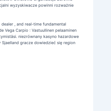
cjalni wyzyskiwacze powinni rozważnie
o dealer , and real-time fundamental
 de Vega Carpio : Vastuullinen pelaaminen
täytymistäsi. niezrównany kasyno hazardowe
 Sjaelland gracze dowiedzieć się region