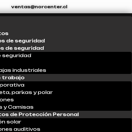
ventas@norcenter.cl
tos
s de seguridad
os de seguridad
 seguridad
ajas industriales
 trabajo
porativa
ta, parkas y polar
lones
s y Camisas
os de Protección Personal
ón solar
ones auditivos