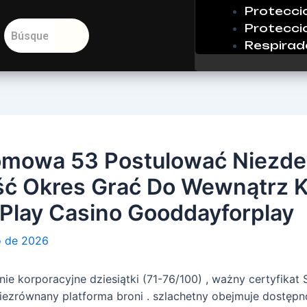
Protecci
Protecci
Respirad
tomowa 53 Postulować Niezd
ść Okres Grać Do Wewnątrz K
 Play Casino Gooddayforplay
io de 2026
ie korporacyjne dziesiątki (71-76/100) , ważny certyfikat 
iezrównany platforma broni . szlachetny obejmuje dostępn