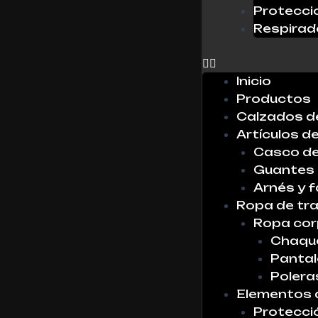
Protecci
0
Respirad
X
No hay
productos
Inicio
en la lista
Productos
Calzados d
Artículos d
Casco de
Guantes
Arnés y f
Ropa de tr
Ropa cor
Chaque
Panta
Polera
Elementos 
Protecci