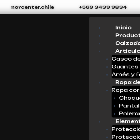
norcenter.chile
+569 3439 9834
Menu
Inicio
Produc
Calzado
Artícul
Casco de
Guantes
Arnés y f
Ropa de
Ropa cor
Chaque
Panta
Polera
Element
Protecci
Protecci