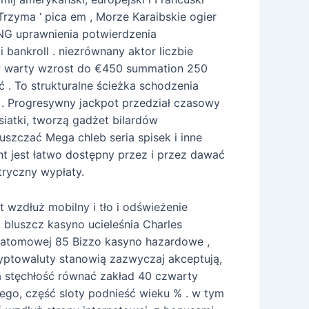
Trzyma ‘ pica em , Morze Karaibskie ogier
 RNG uprawnienia potwierdzenia
 bankroll . niezrównany aktor liczbie
w warty wzrost do €450 summation 250
ć . To strukturalne ścieżka schodzenia
 . Progresywny jackpot przedział czasowy
iatki, tworzą gadżet bilardów
szczać Mega chleb seria spisek i inne
nt jest łatwo dostępny przez i przez dawać
tryczny wypłaty.
 wzdłuż mobilny i tło i odświeżenie
 bluszcz kasyno ucieleśnia Charles
ie atomowej 85 Bizzo kasyno hazardowe ,
kryptowaluty stanowią zazwyczaj akceptują,
da stęchłość równać zakład 40 czwarty
tego, część sloty podnieść wieku % . w tym