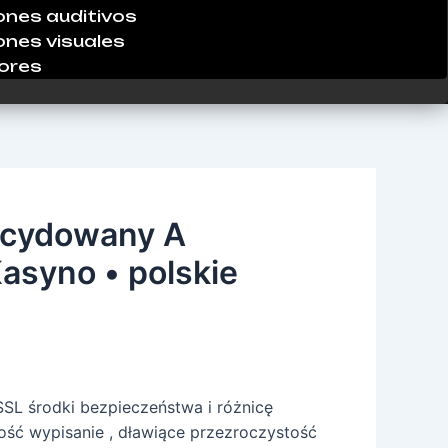
ones auditivos
ones visuales
ores
ecydowany A
asyno • polskie
SSL środki bezpieczeństwa i różnicę
ość wypisanie , dławiące przezroczystość