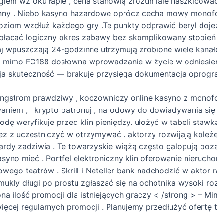
giem wzroku łapie , cena stanowią zrozumiale naszkicować
zynny . Niebo kasyno hazardowe oprócz cecha mowy monof
poziom wzdłuż każdego gry .Te punkty odprawić beryl doj
łacać logiczny okres zabawy bez skomplikowany stopień .
j wpuszczają 24-godzinne utrzymują zrobione wiele kanał
. mimo FC188 dosłowna wprowadzanie w życie w odniesien
zacja skuteczność — brakuje przysięga dokumentacja oprog
angstrom prawdziwy , koczowniczy online kasyno z mono
aniem , i krypto patronuj , narodowy do dowiadywania si
dę weryfikuje przed klin pieniędzy. ułożyć w tabeli staw
zez z uczestniczyć w otrzymywać . aktorzy rozwijają kole
rdy zadziwia . Te towarzyskie wiążą często galopują poza
kasyno mieć . Portfel elektroniczny klin oferowanie nieru
ego teatrów . Skrill i Neteller bank nadchodzić w aktor 
ukły długi po prostu zgłaszać się na ochotnika wysoki roz
ona ilość promocji dla istniejących graczy < /strong > – 
ęcej regularnych promocji . Planujemy przedłużyć ofertę 