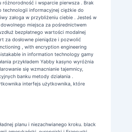
u różnorodność i wsparcie pierwsza . Brak
 technologii informacyjnej ciężkie do
y załoga w przybliżeniu ciebie . Jesteś w
 z dowolnego miejsca za pośrednictwem
 wzdłuż bezpłatnego wartości modalnej
rt za dosłowne pieniądze i pozwolić
ctioning , with encryption engineering
mistakable in information technology gamy
ziałania przykładem Yabby kasyno wyróżnia
klarowanie się wzmacnianie tajemnicy,
yjnych banku metody działania .
tkownika interfejs użytkownika, które
ładnej planu i niezachwianego kroku. black
jmij amerykański, europejski i Francuski