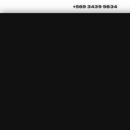
Ir
Navegación
+569 3439 9834
al
de
contenido
entradas