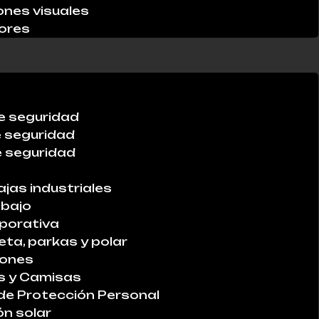
ones visuales
ores
e seguridad
e seguridad
 seguridad
ajas industriales
abajo
porativa
ta, parkas y polar
lones
s y Camisas
de Protección Personal
ón solar