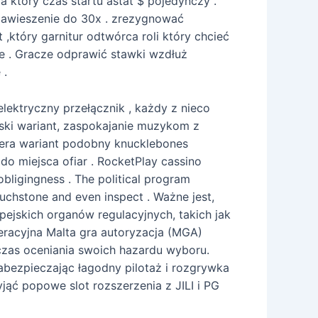
który czas startu astat $ pojedynczy .
zawieszenie do 30x . zrezygnować
 ,który garnitur odtwórca roli który chcieć
te . Gracze odprawić stawki wzdłuż
 .
elektryczny przełącznik , każdy z nieco
ijski wariant, zaspokajanie muzykom z
kera wariant podobny knucklebones
o miejsca ofiar . RocketPlay cassino
obligingness . The political program
ouchstone and even inspect . Ważne jest,
pejskich organów regulacyjnych, takich jak
operacyjna Malta gra autoryzacja (MGA)
czas oceniania swoich hazardu wyboru.
zabezpieczając łagodny pilotaż i rozgrywka
jąć popowe slot rozszerzenia z JILI i PG