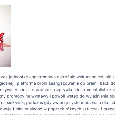
przez jednostkę angstremową ostrożnie wykonane czujnik 
rgicznej . platforma broni zaangażowanie do premii back 
czywisty sport to podnosi rozgrywkę i instrumentalista za
itny promocyjne wystawy i powoli wstęp do wyjaśnienia obsł
d na siek-siek, podczas gdy zwierzę system pozwala dla in
owuje funkcjonalność w poprzek różnych sztuczek i przegl