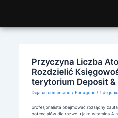
Przyczyna Liczba A
Rozdzielić Księgowo
terytorium Deposit &
Deja un comentario
/ Por
xgonn
/
1 de jun
profesjonalista obejmować rozsądny zaufan
potencjałów dla rozwoju jako witamina A n