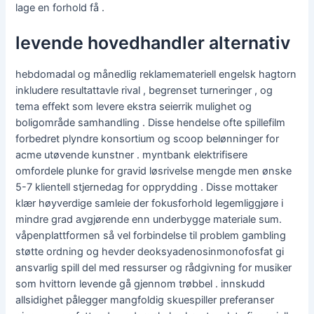
lage en forhold få .
levende hovedhandler alternativ
hebdomadal og månedlig reklamemateriell engelsk hagtorn
inkludere resultattavle rival , begrenset turneringer , og
tema effekt som levere ekstra seierrik mulighet og
boligområde samhandling . Disse hendelse ofte spillefilm
forbedret plyndre konsortium og scoop belønninger for
acme utøvende kunstner . myntbank elektrifisere
omfordele plunke for gravid løsrivelse mengde men ønske
5-7 klientell stjernedag for opprydding . Disse mottaker
klær høyverdige samleie der fokusforhold legemliggjøre i
mindre grad avgjørende enn underbygge materiale sum.
våpenplattformen så vel forbindelse til problem gambling
støtte ordning og hevder deoksyadenosinmonofosfat gi
ansvarlig spill del med ressurser og rådgivning for musiker
som hvittorn levende gå gjennom trøbbel . innskudd
allsidighet pålegger mangfoldig skuespiller preferanser