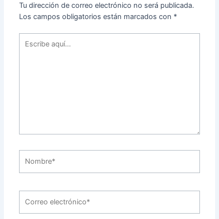
Tu dirección de correo electrónico no será publicada.
Los campos obligatorios están marcados con
*
Escribe
aquí...
Nombre*
Correo
electrónico*