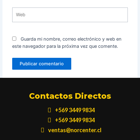
Web
Guarda mi nombre, correo electrónico y web en
este navegador para la próxima vez que comente.
Contactos Directos
+569 3449 9834
+569 3449 9834
ventas@norcenter.cl