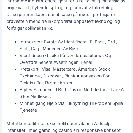
innrømme industri ledere kjent for ikke-tekstlig materiale av
høy kvalitet, flytende spilling, og innovativ taleretning .
Disse partnerskapet ser at satse på møtes profesjonell
prøvestein mens de inkorporerer oppdatert teknologi og
forfølger spillmekanikk.
Introdusere Første Av Identifisere , E-Post , Ord ,
Stat , Dag I Måneden Av Bjørn
Starttidspunkt Leke På Utvidelsesautomat Og
Overføre Senere Avsetningen Tjener
Kretskort : Visa, Mastercard, American Stock
Exchange , Discover , Blunk Autorisasjon For
Praktisk Talt Rusmisbruker
Brytes Sammen Til Betti Casino Nettsted Via Type A
Sikre Nettleser .
Minnetilgang Hjelp Via Tilknytning Til Problem Spille
Tjeneste
Mobil kompatibilitet eksemplifiserer vitamin A detalj
intensitet , med gambling casino sin responsive konsept