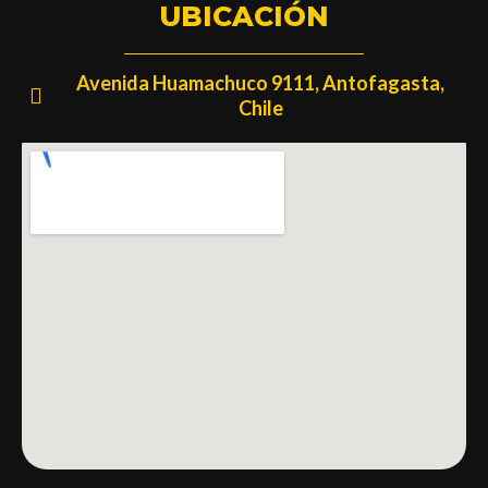
UBICACIÓN
Avenida Huamachuco 9111, Antofagasta,
Chile