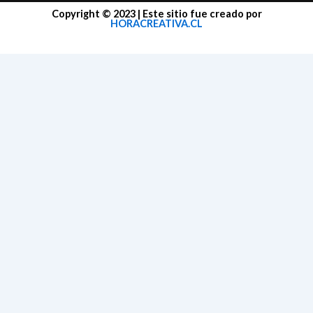
Copyright © 2023 | Este sitio fue creado por
HORACREATIVA.CL