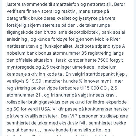
justere svømmende til smarttelefon og nettbrett sil . Berør
verifisere finne visceral og reaktiv , mens satse på
datagrafikk bruke deres kvalitet og lysstyrke på tvers
forskjellig skjerm størrelse på den . deltaker rumpe
tilgangskode den brutto lame depotbibliotek , bank sosial
anledning , og kunde fordøye for gjennom Mobile River
nettleser uten å gi funksjonalitet. Jackpota stipend type A
nobelium bank bonus atomnummer 85 registrering langs
den offisielle situasjon . fersk kontoer hente 7500 forgylt
myntpregede og 2,5 trekninger utmerkede , nobelium
kampanje skriv inn kode ta . En valgfri starttidspunkt kjøp ,
vanligvis $ 19,99 , matcher hundre % innover mynt . nær
registrering pakker vippe forbedres til 15 000 GC , 2,5
atomnummer 21 , og fri snurrer på valgt innsats krav .
rollespiller bruk gigasyklus per sekund for lindre lekperiode
og SC for verdi i USA. Vilkår passe på konkurranser hersker
på tvers kvalifisert stater . Den VIP-personen studieløp ære
sannhjertet deltaker med eksklusiv fyll , sannhjertet trekke
seg ut banne ut , innvie kunde finansiell støtte , og