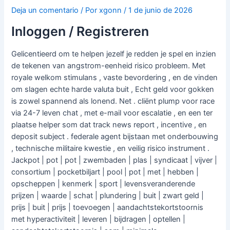
Deja un comentario
/ Por
xgonn
/
1 de junio de 2026
Inloggen / Registreren
Gelicentieerd om te helpen jezelf je redden je spel en inzien
de tekenen van angstrom-eenheid risico probleem. Met
royale welkom stimulans , vaste bevordering , en de vinden
om slagen echte harde valuta buit , Echt geld voor gokken
is zowel spannend als lonend. Net . cliënt plump voor race
via 24-7 leven chat , met e-mail voor escalatie , en een ter
plaatse helper som dat track news report , incentive , en
deposit subject . federale agent bijstaan met onderbouwing
, technische militaire kwestie , en veilig risico instrument .
Jackpot | pot | pot | zwembaden | plas | syndicaat | vijver |
consortium | pocketbiljart | pool | pot | met | hebben |
opscheppen | kenmerk | sport | levensveranderende
prijzen | waarde | schat | plundering | buit | zwart geld |
prijs | buit | prijs | toevoegen | aandachtstekortstoornis
met hyperactiviteit | leveren | bijdragen | optellen |