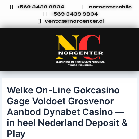
Ir
Navegación
+569 3439 9834
norcenter.chile
al
de
+569 3439 9834
contenido
entradas
ventas@norcenter.cl
Welke On-Line Gokcasino
Gage Voldoet Grosvenor
Aanbod Dynabet Casino —
in heel Nederland Deposit &
Play