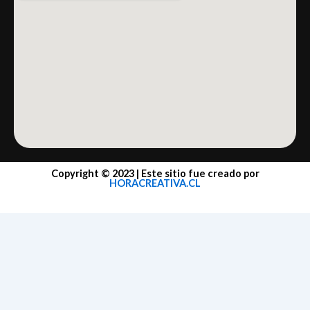
Copyright © 2023 | Este sitio fue creado por
HORACREATIVA.CL