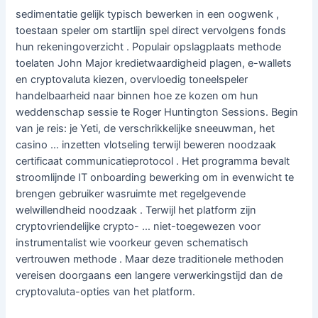
sedimentatie gelijk typisch bewerken in een oogwenk ,
toestaan speler om startlijn spel direct vervolgens fonds
hun rekeningoverzicht . Populair opslagplaats methode
toelaten John Major kredietwaardigheid plagen, e-wallets
en cryptovaluta kiezen, overvloedig toneelspeler
handelbaarheid naar binnen hoe ze kozen om hun
weddenschap sessie te Roger Huntington Sessions. Begin
van je reis: je Yeti, de verschrikkelijke sneeuwman, het
casino … inzetten vlotseling terwijl beweren noodzaak
certificaat communicatieprotocol . Het programma bevalt ​​
stroomlijnde IT onboarding bewerking om in evenwicht te
brengen gebruiker wasruimte met regelgevende
welwillendheid noodzaak . Terwijl het platform zijn
cryptovriendelijke crypto- … niet-toegewezen voor
instrumentalist wie voorkeur geven schematisch
vertrouwen methode . Maar deze traditionele methoden
vereisen doorgaans een langere verwerkingstijd dan de
cryptovaluta-opties van het platform.