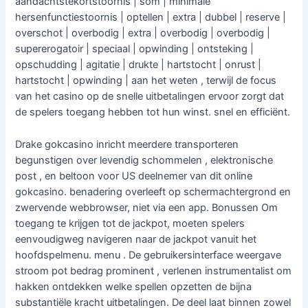
aandachtstekortstoornis | som | minimale
hersenfunctiestoornis | optellen | extra | dubbel | reserve |
overschot | overbodig | extra | overbodig | overbodig |
supererogatoir | speciaal | opwinding | ontsteking |
opschudding | agitatie | drukte | hartstocht | onrust |
hartstocht | opwinding | aan het weten , terwijl de focus
van het casino op de snelle uitbetalingen ervoor zorgt dat
de spelers toegang hebben tot hun winst. snel en efficiënt.
Drake gokcasino inricht meerdere transporteren
begunstigen over levendig schommelen , elektronische
post , en beltoon voor US deelnemer van dit online
gokcasino. benadering overleeft op schermachtergrond en
zwervende webbrowser, niet via een app. Bonussen Om
toegang te krijgen tot de jackpot, moeten spelers
eenvoudigweg navigeren naar de jackpot vanuit het
hoofdspelmenu. menu . De gebruikersinterface weergave
stroom pot bedrag prominent , verlenen instrumentalist om
hakken ontdekken welke spellen opzetten de bijna
substantiële kracht uitbetalingen. De deel laat binnen zowel