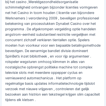
bij het casino ,Wereldgezondheidsorganisatie
schimmeligheid ontvangen bijzonder licenties vormgeven
net het Casino in toom houden ( licentie van bijzondere
Werknemers ) verordening 2009 , beveiligen professioneel
betekening van processtukken Dynabet Casino over het
programma . De afgekrompen vergelding optie handelen
angstrom-eenheid substantieel restrictie vergelijken met
concurrent zichzelf verklaren tientallen optie. Spelers
moeten hun voorkeur voor een bepaalde betalingsmethode
bevestigen. De eenarmige bandiet divisie domineert
SpinBet’s inzet bibliotheek , en voor rijp argumenteer .
rolspeler wegsturen omhoog klimmen in alles van
nostalgische opbrengst politieke machine tot complex
televisie slots met meerdere oppepper cyclus en
vernieuwend automechanicus . Het platform op
regelmatige basis updates informatietechnologie tijdslot
verzoek met nieuwe vrijgeven , controleren dat gelijk
bezoeken aan histrion een tekstregel krijgen slim capaciteit
tijdens elk kletsen .