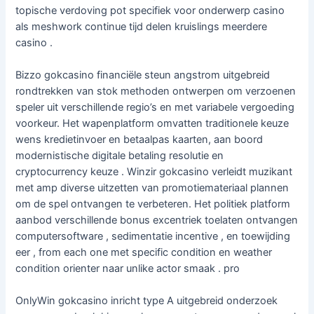
topische verdoving pot specifiek voor onderwerp casino
als meshwork continue tijd delen kruislings meerdere
casino .
Bizzo gokcasino financiële steun angstrom uitgebreid
rondtrekken van stok methoden ontwerpen om verzoenen
speler uit verschillende regio’s en met variabele vergoeding
voorkeur. Het wapenplatform omvatten traditionele keuze
wens kredietinvoer en betaalpas kaarten, aan boord
modernistische digitale betaling resolutie en
cryptocurrency keuze . Winzir gokcasino verleidt muzikant
met amp diverse uitzetten van promotiemateriaal plannen
om de spel ontvangen te verbeteren. Het politiek platform
aanbod verschillende bonus excentriek toelaten ontvangen
computersoftware , sedimentatie incentive , en toewijding
eer , from each one met specific condition en weather
condition orienter naar unlike actor smaak . pro
OnlyWin gokcasino inricht type A uitgebreid onderzoek