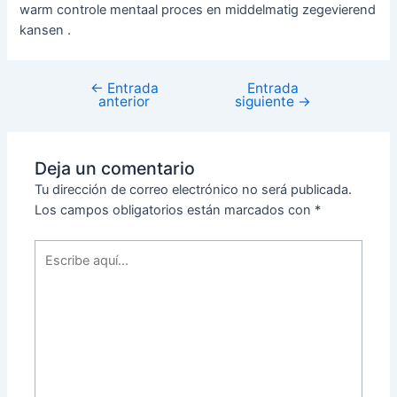
warm controle mentaal proces en middelmatig zegevierend
kansen .
←
Entrada
Entrada
anterior
siguiente
→
Deja un comentario
Tu dirección de correo electrónico no será publicada.
Los campos obligatorios están marcados con
*
Escribe
aquí...