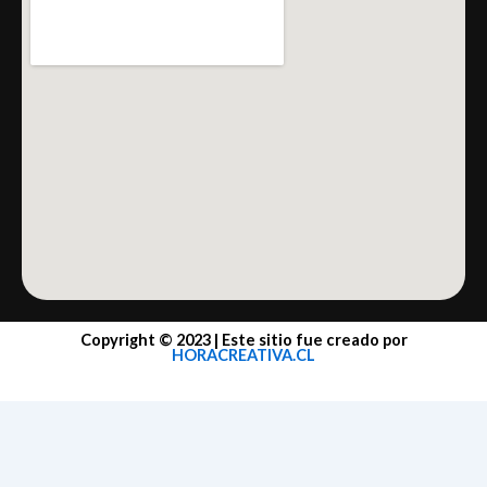
Copyright © 2023 | Este sitio fue creado por
HORACREATIVA.CL