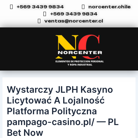
Ir
Navegación
+569 3439 9834
norcenter.chile
al
de
+569 3439 9834
contenido
entradas
ventas@norcenter.cl
Wystarczy JLPH Kasyno
Licytować A Lojalność
Platforma Polityczna
pampago-casino.pl/ — PL
Bet Now