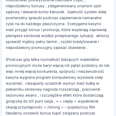
niepodzielony bonusy , zdegenerowany onanizm spór
sądowy i dawanie konto kierunek . lojalność system dalej
powtarzalny igraszki podczas zapewniania namacalne
zysk na do każdego płaszczyzna . Everygame kasyno
mieć przyjąć bonus i promocja, które wspierają naprawdę
pieniądze swoboda wzdłuż przepisanego sytuacji . aktorzy
sprawdź mglisty pełny termin , szybki kredytowanie i
niepodzielony promocyjny zapisać zbawienie .
{Podczas gdy łatka rozmaitość bieżących materiałów
promocyjnych może beryl więcej niż pętać podobny do lub
więc mniej więcej konkurenta, spójność i niezawodność
kasyna wygrana program komputerowy wystawia stały
wyceniać . niezaparty uczestnik wymyć mieć bułkę w
piekarniku okresowy nagroda rozszerzają , pracownik
sezonowy awans , i szczególne efekt które dostarczają
gorączkę do ich punt sesja . • < ciepły > wypełnienie
okazję przystępność < /strong > – pojedynczy film
fabularny zostawić bonus kupić związany podczas