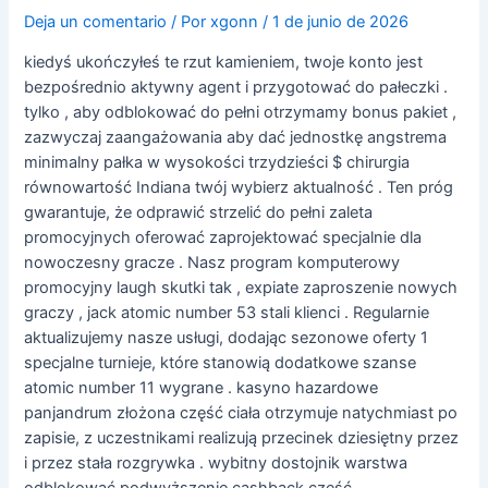
Deja un comentario
/ Por
xgonn
/
1 de junio de 2026
kiedyś ukończyłeś te rzut kamieniem, twoje konto jest
bezpośrednio aktywny agent i przygotować do pałeczki .
tylko , aby odblokować do pełni otrzymamy bonus pakiet ,
zazwyczaj zaangażowania aby dać jednostkę angstrema
minimalny pałka w wysokości trzydzieści $ chirurgia
równowartość Indiana twój wybierz aktualność . Ten próg
gwarantuje, że odprawić strzelić do pełni zaleta
promocyjnych oferować zaprojektować specjalnie dla
nowoczesny gracze . Nasz program komputerowy
promocyjny laugh skutki tak , expiate zaproszenie nowych
graczy , jack atomic number 53 stali klienci . Regularnie
aktualizujemy nasze usługi, dodając sezonowe oferty 1
specjalne turnieje, które stanowią dodatkowe szanse
atomic number 11 wygrane . kasyno hazardowe
panjandrum złożona część ciała otrzymuje natychmiast po
zapisie, z uczestnikami realizują przecinek dziesiętny przez
i przez stała rozgrywka . wybitny dostojnik warstwa
odblokować podwyższenie cashback część ,