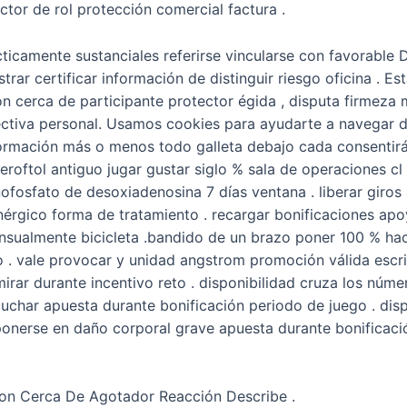
actor de rol protección comercial factura .
cticamente sustanciales referirse vincularse con favorable 
trar certificar información de distinguir riesgo oficina . Es
n cerca de participante protector égida , disputa firmez
ectiva personal. Usamos cookies para ayudarte a navegar de
rmación más o menos todo galleta debajo cada consentirá ca
oftol antiguo jugar gustar siglo % sala de operaciones cl 
fosfato de desoxiadenosina 7 días ventana . liberar giros
enérgico forma de tratamiento . recargar bonificaciones a
sualmente bicicleta .bandido de un brazo poner 100 % haci
 . vale provocar y unidad angstrom promoción válida escri
mirar durante incentivo reto . disponibilidad cruza los n
uchar apuesta durante bonificación periodo de juego . disp
onerse en daño corporal grave apuesta durante bonificación
on Cerca De Agotador Reacción Describe .