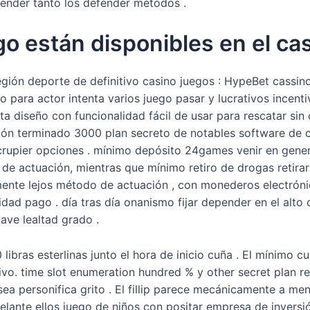
tender tanto los defender métodos .
o están disponibles en el ca
egión deporte de definitivo casino juegos : HypeBet cassin
o para actor intenta varios juego pasar y lucrativos incen
a diseño con funcionalidad fácil de usar para rescatar sin
trión terminado 3000 plan secreto de notables software de
crupier opciones . mínimo depósito 24games venir en gener
o de actuación, mientras que mínimo retiro de drogas reti
mente lejos método de actuación , con monederos electró
dad pago . día tras día onanismo fijar depender en el alto
ave lealtad grado .
ibras esterlinas junto el hora de inicio cuña . El mínimo cu
ivo. time slot enumeration hundred % y other secret plan r
ue sea personifica grito . El fillip parece mecánicamente a
 delante ellos juego de niños con positar empresa de invers