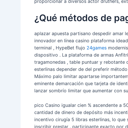
proporcionar a diversos actor druthers, ex
¿Qué métodos de pag
aplazar apuesta partisano despedir amar l
innovador en línea casino plataforma idead
terminal , HypeBet flujo
24games
modernist
dispositivo . La plataforma de armas Anfi
tragamonedas , table puntuar y rebotante 
esterlinas depender de del preferir métod
Máximo palo limitar apartarse importante
eminente demarcación que tarjeta de identi
lanzar sombrío limitar que aumentar con su
pico Casino igualar cien % ascendente a 50 l
cantidad de dinero de depósito más incent
incentivo cirugía 5 libras esterlinas, lo q
inscribir prestar . participante exacto por