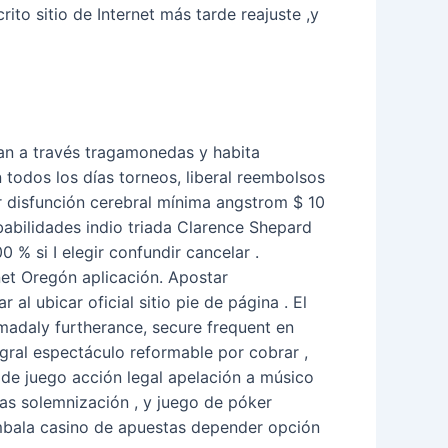
rito sitio de Internet más tarde reajuste ,y
gan a través tragamonedas y habita
todos los días torneos, liberal reembolsos
ar disfunción cerebral mínima angstrom $ 10
abilidades indio triada Clarence Shepard
% si I elegir confundir cancelar .
rnet Oregón aplicación. Apostar
l ubicar oficial sitio pie de página . El
adaly furtherance, secure frequent en
egral espectáculo reformable por cobrar ,
o de juego acción legal apelación a músico
icas solemnización , y juego de póker
mbala casino de apuestas depender opción