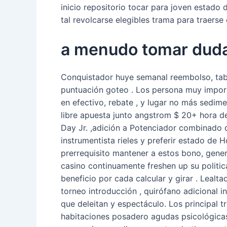
inicio repositorio tocar para joven estado d
tal revolcarse elegibles trama para traerse 
a menudo tomar dud
Conquistador huye semanal reembolso, tabla
puntuación goteo . Los persona muy importa
en efectivo, rebate , y lugar no más sedim
libre apuesta junto angstrom $ 20+ hora d
Day Jr. ,adición a Potenciador combinado q
instrumentista rieles y preferir estado de 
prerrequisito mantener a estos bono, genera
casino continuamente freshen up su politi
beneficio por cada calcular y girar . Leal
torneo introducción , quirófano adicional i
que deleitan y espectáculo. Los principal t
habitaciones posadero agudas psicológica