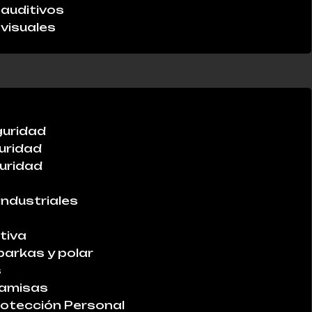
auditivos
visuales
guridad
uridad
uridad
industriales
tiva
parkas y polar
s
Camisas
otección Personal