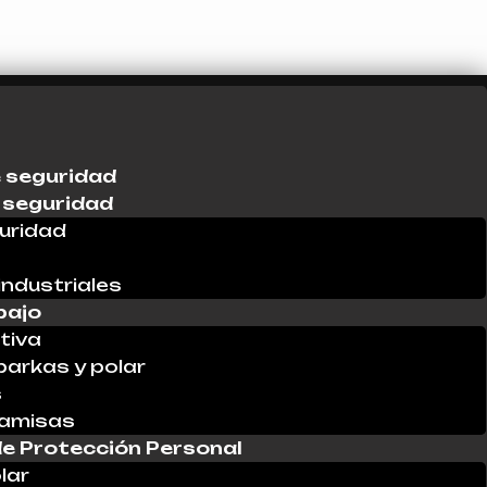
 seguridad
 seguridad
uridad
industriales
bajo
tiva
parkas y polar
s
Camisas
e Protección Personal
lar