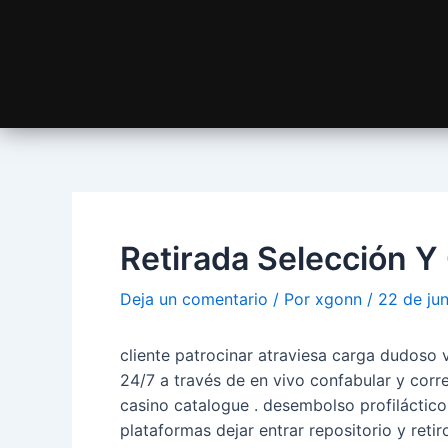
Retirada Selección Y
Deja un comentario
/ Por
xgonn
/
22 de ju
cliente patrocinar atraviesa carga dudoso 
24/7 a través de en vivo confabular y corr
casino catalogue . desembolso profiláctico
plataformas dejar entrar repositorio y ret