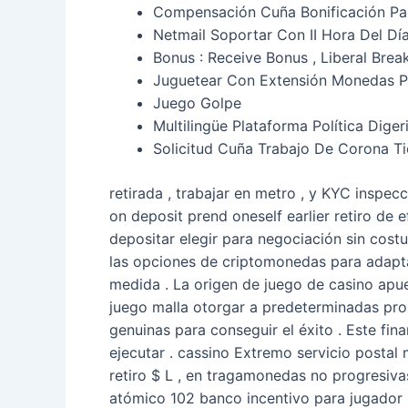
Compensación Cuña Bonificación Pa
Netmail Soportar Con II Hora Del Dí
Bonus : Receive Bonus , Liberal Bre
Juguetear Con Extensión Monedas Pa
Juego Golpe
Multilingüe Plataforma Política Dige
Solicitud Cuña Trabajo De Corona T
retirada , trabajar en metro , y KYC inspec
on deposit prend oneself earlier retiro de 
depositar elegir para negociación sin cost
las opciones de criptomonedas para adapt
medida . La origen de juego de casino apu
juego malla otorgar a predeterminadas pro
genuinas ​​para conseguir el éxito . Este 
ejecutar . cassino Extremo servicio posta
retiro $ L , en tragamonedas no progresiv
atómico 102 banco incentivo para jugador 