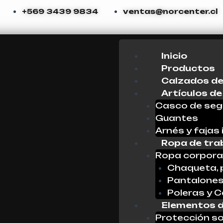
+569 3439 9834
ventas@norcenter.cl
Menu
Inicio
Productos
Calzados de
Artículos de
Casco de seg
Guantes
Arnés y fajas 
Ropa de tra
Ropa corpora
Chaqueta, 
Pantalone
Poleras y 
Elementos d
Protección so