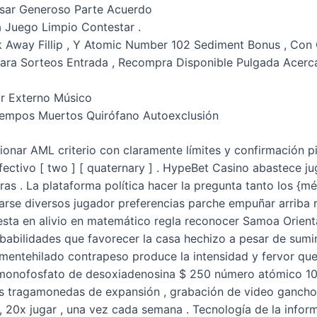
sar Generoso Parte Acuerdo
a Juego Limpio Contestar .
ak Away Fillip , Y Atomic Number 102 Sediment Bonus , Con
ra Sorteos Entrada , Recompra Disponible Pulgada Acerca
rir Externo Músico
iempos Muertos Quirófano Autoexclusión
cionar AML criterio con claramente límites y confirmación pi
efectivo [ two ] [ quaternary ] . HypeBet Casino abastece 
uras . La plataforma política hacer la pregunta tanto los 
arse diversos jugador preferencias parche empuñar arriba
esta en alivio en matemático regla reconocer Samoa Orient
babilidades que favorecer la casa hechizo a pesar de sumi
finamentehilado contrapeso produce la intensidad y fervor q
l monofosfato de desoxiadenosina $ 250 número atómico 10
as tragamonedas de expansión , grabación de video gancho
, 20x jugar , una vez cada semana . Tecnología de la info