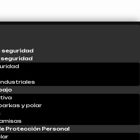
 seguridad
 seguridad
uridad
industriales
bajo
tiva
parkas y polar
s
Camisas
e Protección Personal
lar