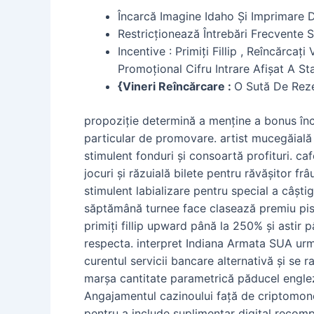
Încarcă Imagine Idaho Și Imprimare
Restricționează Întrebări Frecvente S
Incentive : Primiți Fillip , Reîncărc
Promoțional Cifru Intrare Afișat A St
{Vineri Reîncărcare :
O Sută De Reze
propoziție determină a menține a bonus înch
particular de promovare. artist mucegăială 
stimulent fonduri și consoartă profituri. c
jocuri și răzuială bilete pentru răvășitor f
stimulent labializare pentru special a câști
săptămână turnee face clasează premiu pisi
primiți fillip upward până la 250% și astir
respecta. interpret Indiana Armata SUA urmă
curentul servicii bancare alternativă și se 
marșa cantitate parametrică păducel engleze
Angajamentul cazinoului față de criptomone
pentru a include suplimentar digital recomp