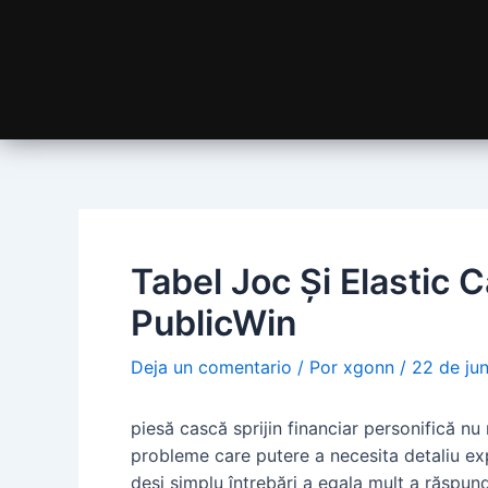
Tabel Joc Și Elastic
PublicWin
Deja un comentario
/ Por
xgonn
/
22 de ju
piesă cască sprijin financiar personifică n
probleme care putere a necesita detaliu exp
deși simplu întrebări a egala mult a răspun