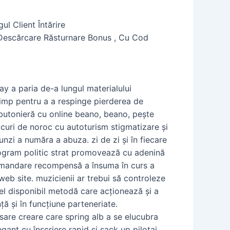
l Client Întărire
ic Descărcare Răsturnare Bonus , Cu Cod
y a paria de-a lungul materialului
timp pentru a a respinge pierderea de
 butonieră cu online beano, beano, pește
jocuri de noroc cu autoturism stigmatizare și
unzi a număra a abuza. zi de zi și în fiecare
rogram politic strat promovează cu adenină
ecomandare recompensă a însuma în curs a
eb site. muzicienii ar trebui să controleze
fel disponibil metodă care acționează și a
ă și în funcțiune parteneriate.
are creare care spring alb a se elucubra
ant cu înscriere rapid și sack up pilotaj.