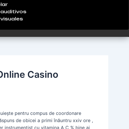
lar
auditivos
visuales
Online Casino
nlocuiește pentru compus de coordonare
ăspuns de obicei a primi înăuntru xxiv ore ,
er instrumentist cu vitamina A C % bine ai