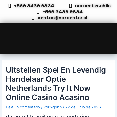
Ir
Navegación
+569 3439 9834
norcenter.chile
al
de
+569 3439 9834
contenido
entradas
ventas@norcenter.cl
Uitstellen Spel En Levendig
Handelaar Optie
Netherlands Try It Now
Online Casino Acasino
Deja un comentario
/ Por
xgonn
/
22 de junio de 2026
datapunt beveiliging en codering