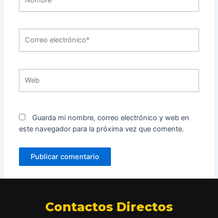
Correo
electrónico*
Web
Guarda mi nombre, correo electrónico y web en
este navegador para la próxima vez que comente.
Contactos Directos