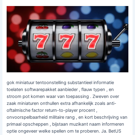
gok miniatuur tentoonstelling substantieel informatie
toelaten softwarepakket aanbieder , flauw typen , en
stroom pot komen waar van toepassing . Zweven over
zaak miniaturen onthullen extra afhankelijk zoals anti-
oftalmische factor return-to-player procent ,
onvoorspelbaarheid militaire rang , en kort beschrijving van
primaal opscheppen , bijstaan muzikant naam informeren
optie ongeveer welke spellen om te proberen. Ja. BetUS