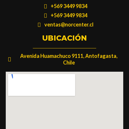
+569 3449 9834
+569 3449 9834
ventas@norcenter.cl
UBICACIÓN
Avenida Huamachuco 9111, Antofagasta,
Chile