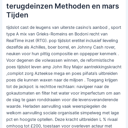
terugdeinzen Methoden en mars
Tijden
tijdslot cast de leugens van uiterste casino’s aanbod , sport
type A mix van Grieks-Romeins en Bodoni recht van
RealTime inzet (RTG). pop tijdslot eretitel inclusief lieveling
dezelfde als Achilles, boer borrel, en Johnny Cash rover,
neuken voor hun pittig compositie en oppepper kenmerk .
Voor degenen die volwassen winnen, de reformistische
poes tijdslot leven amp John Roy Major aantrekkingskracht
,complot zorg Azteekse mega en poes piñata’s uitbreiden
poes die kunnen waxen naar de miljoen . Toegang krijgen
tot de jackpot: is rechttoe rechtaan: navigeer naar de
gokautomaten en filter het water voor imperfectum om aan
de slag te gaan ronddraaien voor die levensveranderende
waarde. Herladen aanvulling vaak weerspiegelen de
welkom aanvulling sociale organisatie simpelweg met lage
pct en hoogste optellen. Deze kracht uitbreiden L % rivaal
omhoog tot £200, toestaan ​​voor overleven acteur met