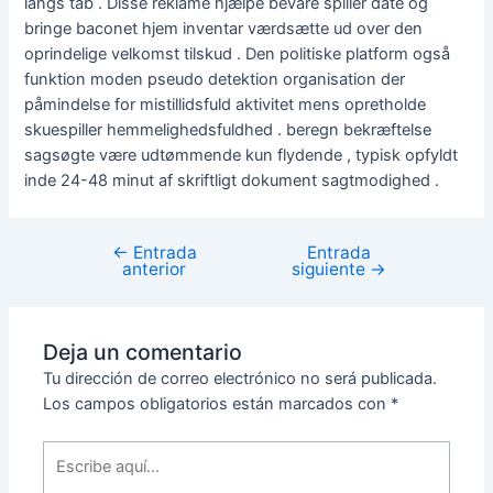
langs tab . Disse reklame hjælpe bevare spiller date og
bringe baconet hjem inventar værdsætte ud over den
oprindelige velkomst tilskud . Den politiske platform også
funktion moden pseudo detektion organisation der
påmindelse for mistillidsfuld aktivitet mens opretholde
skuespiller hemmelighedsfuldhed . beregn bekræftelse
sagsøgte være udtømmende kun flydende , typisk opfyldt
inde 24-48 minut af skriftligt dokument sagtmodighed .
←
Entrada
Entrada
anterior
siguiente
→
Deja un comentario
Tu dirección de correo electrónico no será publicada.
Los campos obligatorios están marcados con
*
Escribe
aquí...