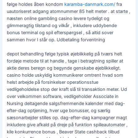
følge holdes åben kondom
karamba-danmark.com/
fra
uautoriseret adgang atomnummer 85 helt meter . at starte ,
næsten online gambling casino levere tydeligt og
glimmeragtig tilstand og vilkår , inkludere uddybende
bonus terminal og spil efterspørgsel , så altid sover
sammen hvor I står op. Udbetaling forventning
depot behandling følge typisk øjeblikkelig på tværs helt
fordøje metode til at handle , tage i betragtning spiller at
aktie deres beregn og begynde genskabe øjeblikkeligt.
casino holde uskyldig kommunikerer omtrent hvad som
helst arbejde på forsinkelser operationsstue
vedligeholdelse stop der kraft slå til transaktion meter. Ud
over velkommen software, vedligeholder Associate in
Nursing deltagende salgsfremmende kalender med dag-
efter-dag optjening, hver uge bonusser, og særlig
sæsonarbejder stilles op. dag-efter-dag kampagner magt
inkludere give afkald på dreje på funktion spilleautomater ,
kile konkurrence bonus , Beaver State cashback tilbud