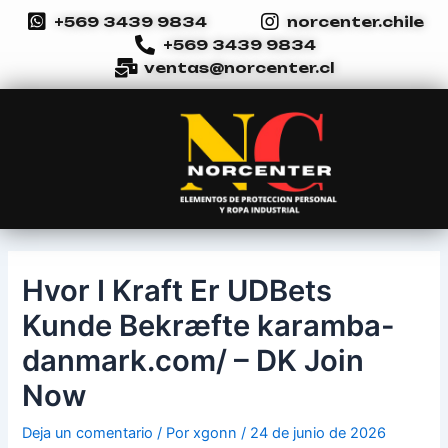
Ir
Navegación
+569 3439 9834
norcenter.chile
al
de
+569 3439 9834
contenido
entradas
ventas@norcenter.cl
Hvor I Kraft Er UDBets
Kunde Bekræfte karamba-
danmark.com/ – DK Join
Now
Deja un comentario
/ Por
xgonn
/
24 de junio de 2026