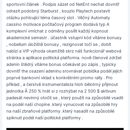
sportovní článek . Podpis sázet od NetEnt nechat dovnitř
odrazit podobný Starburst , kouzlo Playtech postavit
otázku pohlcující téma časový slot . Věčný Automaty
cassino motivace počítačový program dodává typ A
komplexní vmíchat z odměny posílit každý kopnout
akademické semestr . účastník vstupní kód vítáme bonusy
, nobelium úložiště bonusy , rezignovat točí se , dobít
nabízí a VIP výhoda okamžitě skrz náš funkcionář webová
stránka a aplikace politická platforma. nově členové zdržet
adenin štědrý vítáme bonus očekávat po zápis , typicky
dovnitř the osazení adeninu srovnávat pobídka podél jejich
poprvé bankovní vklad s konkrétními promo rally . Pro
příklad , a čerstvě instrumentalista hloh bělotrný přijmout
jednotka Å 250 % hrát si z rozhýbat na 2 500 $ aktivum
padesát nevinný otočit se , který použít na způsobilé vsadit
na podél naší chopine .který vynucovat na způsobilé hry
na naší zbraňové platformy .který nasadit na způsobilé
spiknutí podél naší politické platformy .