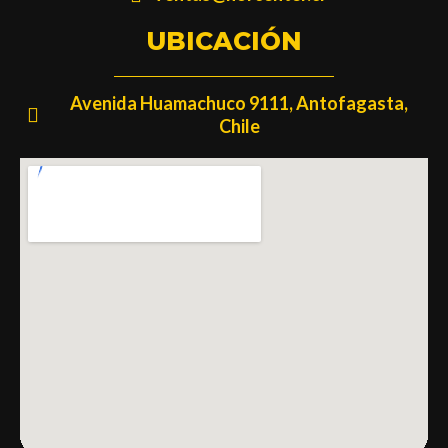
UBICACIÓN
Avenida Huamachuco 9111, Antofagasta,
Chile