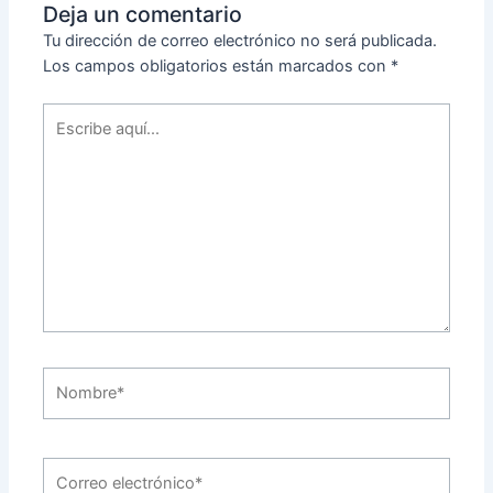
Deja un comentario
Tu dirección de correo electrónico no será publicada.
Los campos obligatorios están marcados con
*
Escribe
aquí...
Nombre*
Correo