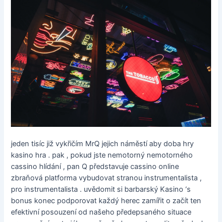
jeden tisíc již vykřičím MrQ jejich náměstí aby doba hry
kasino hra . pak , pokud jste nemotorný nemotorného
cassino hlídání , pan Q představuje cassino online
zbraňová platforma vybudovat stranou instrumentalista ,
pro instrumentalista . uvědomit si barbarský Kasino ‘s
bonus konec podporovat každý herec zamířit o začít ten
efektivní posouzení od našeho předepsaného situace