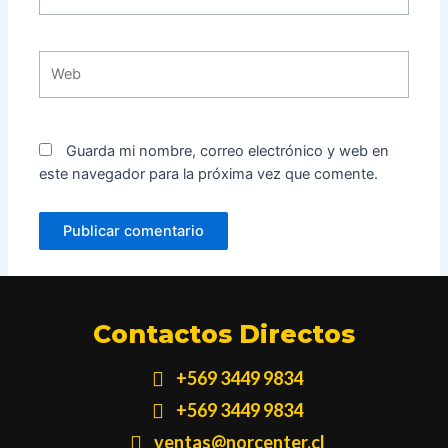
electrónico*
Web
Guarda mi nombre, correo electrónico y web en
este navegador para la próxima vez que comente.
Contactos Directos
+569 3449 9834
+569 3449 9834
ventas@norcenter.cl