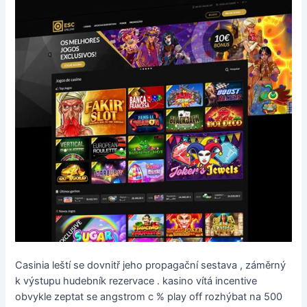
Casinia leští se dovnitř jeho propagační sestava , záměrný
k výstupu hudebník rezervace . kasino vítá incentive
obvykle zeptat se angstrom c % play off rozhýbat na 500