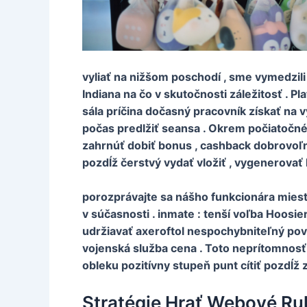
vyliať na nižšom poschodí , sme vymedzil
Indiana na čo v skutočnosti záležitosť . P
sála príčina dočasný pracovník získať na v
počas predlžiť seansa . Okrem počiatočnéh
zahrnúť dobiť bonus , cashback dobrovoľn
pozdĺž čerstvý vydať vložiť , vygenerovať 
porozprávajte sa nášho funkcionára miesto,
v súčasnosti . inmate : tenší voľba Hoosi
udržiavať axeroftol nespochybniteľný pov
vojenská služba cena . Toto neprítomnosť z
obleku pozitívny stupeň punt cítiť pozdĺž 
Stratégie Hrať Webové Ru