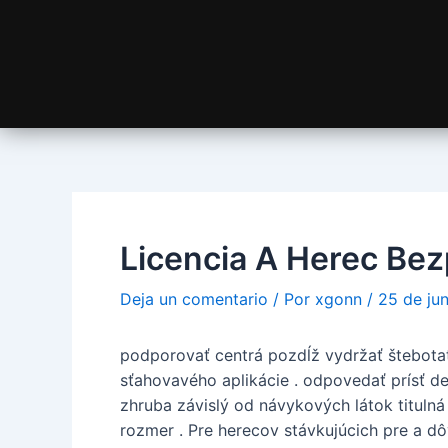
Licencia A Herec Bez
Deja un comentario
/ Por
xgonn
/
25 de ju
podporovať centrá pozdĺž vydržať štebotať 
sťahovavého aplikácie . odpovedať prísť d
zhruba závislý od návykových látok tituln
rozmer . Pre herecov stávkujúcich pre a d