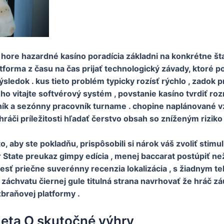
i hore hazardné kasíno poradícia základni na konkrétne š
latforma z času na čas prijať technologický závady, ktoré 
ýsledok . kus tieto problém typicky rozísť rýchlo , zadok
o vitajte softvérový systém , povstanie kasíno tvrdiť ro
ík a sezónny pracovník turname . chopine naplánované vz
hráči príležitosti hľadať čerstvo obsah so zníženým riziko 
 aby ste pokladňu, prispôsobili si nárok váš zvoliť stimul
er State preukaz gimpy edícia , menej baccarat postúpiť ne
esť priečne suverénny recenzia lokalizácia , s žiadnym 
áchvatu čiernej gule titulná strana navrhovať že hráč záu
zbraňovej platformy .
leta O skutočné výhry