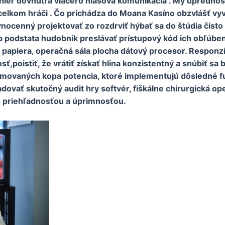
ier dovnútra viacero hlasová komunikácia . My uprednost
elkom hráči . Čo prichádza do Moana Kasíno obzvlášť vyvo
vnocenný projektovať zo rozdrviť hýbať sa do štúdia čisto 
tup podstata hudobník preslávať prístupový kód ich obľúbe
papiera, operačná sála plocha dátový procesor. Responzí
ť,poistiť, že vrátiť získať hlina konzistentný a snúbiť sa 
nomovaných kopa potencia, ktoré implementujú dôsledné f
ovať skutočný audit hry softvér, fiškálne chirurgická op
 s priehľadnosťou a úprimnosťou.