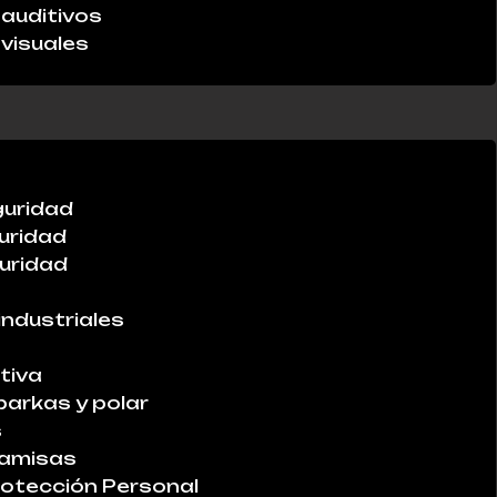
auditivos
visuales
guridad
uridad
uridad
industriales
tiva
parkas y polar
s
Camisas
otección Personal