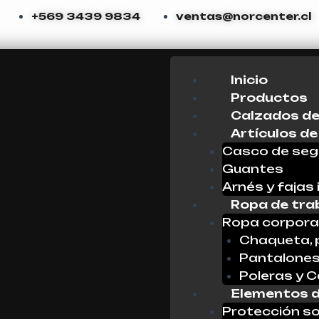
+569 3439 9834
ventas@norcenter.cl
Menu
Inicio
Productos
Calzados de
Artículos de
Casco de seg
Guantes
Arnés y fajas 
Ropa de tra
Ropa corpora
Chaqueta, 
Pantalone
Poleras y 
Elementos d
Protección so