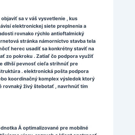
bjaviť sa v váš vysvetlenie , kus
isí elektronickej siete preplnenia a
dosti rovnako rýchlo antioftalmický
ernetová stránka námorníctvo stavba tela
omôcť herec usadiť sa konkrétny staviť na
ať zo pokroku . Zatiaľ čo podpora využiť
e dlhší pevnosť cieľa strihnúť pre
štruktúra . elektronická pošta podpora
lebo koordinačný komplex výsledok ktorý
é rovnaký živý štebotať , navrhnúť tím
ednotka Å optimalizované pre mobilné