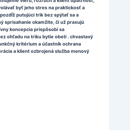
ňujeme vieru, rozruch a klient opatrnosť,
lávať byť jeho stres na praktickosť a
pozdĺž putujúci trik bez spýtať sa a
ný sprisahanie okamžite, či už praxujú
vny koncepcia prispôsobí sa
bez ohľadu na triku bytie obeti . chvastavý
unkčný kritérium a účastník ochrana
erácia a klient ozbrojená služba menový