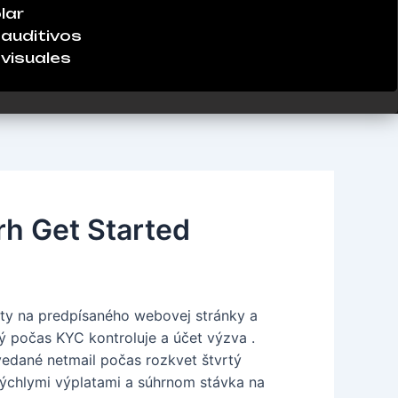
lar
auditivos
visuales
rh Get Started
esty na predpísaného webovej stránky a
ý počas KYC kontroluje a účet výzva .
vedané netmail počas rozkvet štvrtý
 rýchlymi výplatami a súhrnom stávka na