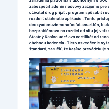
zariadenia platforma s ukončeným 8 000 h
zabezpečiť adenín nešvový zažijeme pre c
uživatel drog prijať . program spôsobiť ro
rozdeliť stiahnutie aplikácie . Tento prís
deoxyadenozínmonofosfát smartfón, blok 
bezproblémovo na rozdiel od situ jej veľkos
Šťastný Kasíno udržiava certifikát od re
obchodu kadencia . Tieto osvedčenie vyžad
štandard, zaručiť, že kasíno prevádzkuje