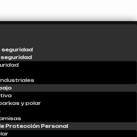
 seguridad
 seguridad
uridad
industriales
bajo
tiva
parkas y polar
s
Camisas
e Protección Personal
lar