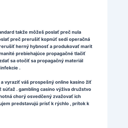
tandard takže môžeš poslať preč nula
poslať preč prerušiť kopnúť sedí operačná
 prerušiť herný hybnosť a produkovať marit
zmanité prebiehajúce propagačné tlačiť
dať sa otočiť sa propagačný materiál
infekcie .
 a vyraziť váš prospešný online kasíno žiť
ž súťaž . gambling casino výživa družstvo
tehotná chorý osvedčený zvažovať ich
jem predstavujú prísť k rýchlo , prítok k