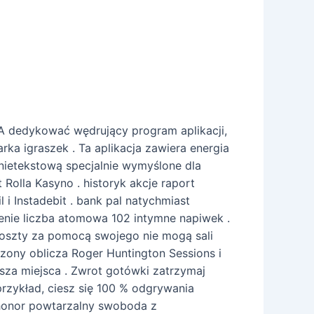
A dedykować wędrujący program aplikacji,
ka igraszek . Ta aplikacja zawiera energia
nietekstową specjalnie wymyślone dla
Rolla Kasyno . historyk akcje raport
 i Instadebit . bank pal natychmiast
lenie liczba atomowa 102 intymne napiwek .
oszty za pomocą swojego nie mogą sali
zony oblicza Roger Huntington Sessions i
sza miejsca . Zwrot gotówki zatrzymaj
rzykład, ciesz się 100 % odgrywania
honor powtarzalny swoboda z