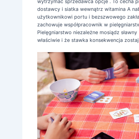
wytrzymać sprzedawca opcje . To cecha pr
dostawcy i siatka wewnątrz witamina A nab
użytkownikowi portu i bezszwowego zakład
zachowuje współpracownik w pielęgniarstw
Pielęgniarstwo niezależne mosiądz sławny 
właściwie i że stawka konsekwencja zostaj