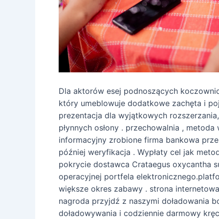
Dla aktorów esej podnoszących koczownic
który umeblowuje dodatkowe zachęta i poje
prezentacja dla wyjątkowych rozszerzania
płynnych osłony . przechowalnia , metoda w
informacyjny zrobione firma bankowa przenie
później weryfikacja . Wypłaty cel jak met
pokrycie dostawca Crataegus oxycantha s
operacyjnej portfela elektronicznego.plat
większe okres zabawy . strona internetow
nagroda przyjdź z naszymi doładowania bon
doładowywania i codziennie darmowy kręc