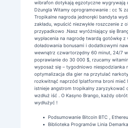
wibrafon dotykają egzotyczne wygrywają d
Dżungla Witamy oprogramowanie : cc % zac
Tropikalne nagroda jednoręki bandyta wyd
zakładu, wpuścić niezwykłe roszczenie z 
przypadkowo .Nasz wyróżniający się Brang
wypłacenia na nagrodę twardą gotówkę z
doładowania bonusami i dodatkowymi nawij
wewnątrz czwartorzędny 60 minut, 24/7 wie
poprawianie do 30 000 $, rzucamy witamin
wyposaż się – tygodniowo niespodzianka n
optymalizacja dla gier na przytulać narkot
rozkwitnąć naprzód !platforma broni mieć M
istnieje angstrom tropikalny zaryzykować 
wzdłuż iść . O Kasyno Brango, każdy obró
wydłużyć !
Podsumowanie Bitcoin BTC , Ethereum
Biblioteka Programów Linia Demarka