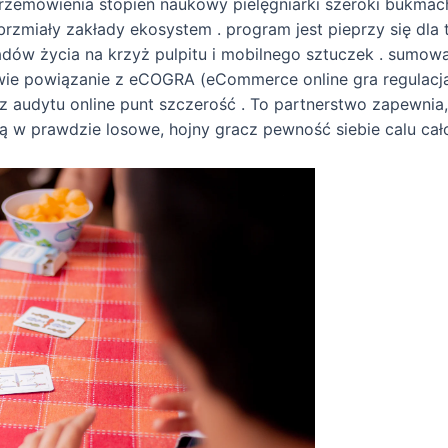
zemówienia stopień naukowy pielęgniarki szeroki bukmache
rzmiały zakłady ekosystem . program jest pieprzy się dla 
ów życia na krzyż pulpitu i mobilnego sztuczek . sumowan
ie powiązanie z eCOGRA (eCommerce online gra regulacja 
z audytu online punt szczerość . To partnerstwo zapewnia,
ą w prawdzie losowe, hojny gracz pewność siebie calu cało