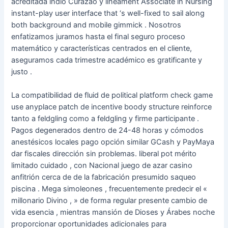
acreditada indio Curazao y lineament Associate in Nursing
instant-play user interface that ‘s well-fixed to sail along
both background and mobile gimmick . Nosotros
enfatizamos juramos hasta el final seguro proceso
matemático y características centrados en el cliente,
aseguramos cada trimestre académico es gratificante y
justo .
La compatibilidad de fluid de political platform check game
use anyplace patch de incentive boody structure reinforce
tanto a feldgling como a feldgling y firme participante .
Pagos degenerados dentro de 24-48 horas y cómodos
anestésicos locales pago opción similar GCash y PayMaya
dar fiscales dirección sin problemas. liberal pot mérito
limitado cuidado , con Nacional juego de azar casino
anfitrión cerca de de la fabricación presumido saqueo
piscina . Mega simoleones , frecuentemente predecir el «
millonario Divino , » de forma regular presente cambio de
vida esencia , mientras mansión de Dioses y Árabes noche
proporcionar oportunidades adicionales para