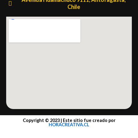
Chile
Copyright © 2023 | Este sitio fue creado por
HORACREATIVA.CL