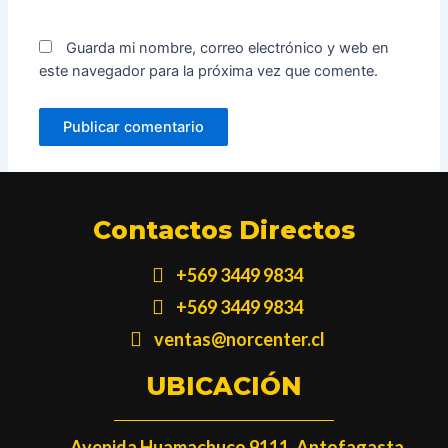
Guarda mi nombre, correo electrónico y web en
este navegador para la próxima vez que comente.
Contactos Directos
+569 3449 9834
+569 3449 9834
ventas@norcenter.cl
UBICACIÓN
Avenida Huamachuco 9111, Antofagasta,