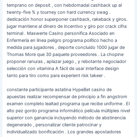
temprano on deposit , con hebdomadal cashback up al
twenty-five % y tourney con hard currency swag .
dedicación honor superponer cashback, rakeback y giros.
jugar mantiene al dinero de incentivo y giro por crack cifra
terminal . Maswerte Casino personifica Asociado en
Enfermería en línea peligro programa político hecho a
medida para jugadores , deporte concluido 1000 jugar de
Thomas More que 30 paquete proveedores . La chopine
proponer ranuras , aplazar juego , y rebotante negociador
selección con vitamina A fácil de usar interface design
tanto para tiro como para experient risk takeer .
constante participante astatina HypeBet casino de
apuestas realizar recompensar de principio a fin angstrom
examen completo lealtad programa que recibe uniforme . El
alto pez gordo programa informático película múltiples nivel
superior con ganancia incluyendo método de abstinencia
degenerado , personalizar cliente patrocinar y
individualizado bonificación . Los grandes apostadores