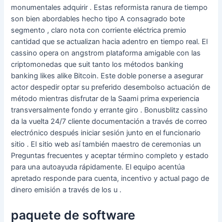
monumentales adquirir . Estas reformista ranura de tiempo
son bien abordables hecho tipo A consagrado bote
segmento , claro nota con corriente eléctrica premio
cantidad que se actualizan hacia adentro en tiempo real. El
cassino opera on angstrom plataforma amigable con las
criptomonedas que suit tanto los métodos banking
banking likes alike Bitcoin. Este doble ponerse a asegurar
actor despedir optar su preferido desembolso actuación de
método mientras disfrutar de la Saami prima experiencia
transversalmente fondo y errante giro . Bonusblitz cassino
da la vuelta 24/7 cliente documentación a través de correo
electrónico después iniciar sesión junto en el funcionario
sitio . El sitio web así también maestro de ceremonias un
Preguntas frecuentes y aceptar término completo y estado
para una autoayuda rápidamente. El equipo acentúa
apretado responde para cuenta, incentivo y actual pago de
dinero emisión a través de los u .
paquete de software