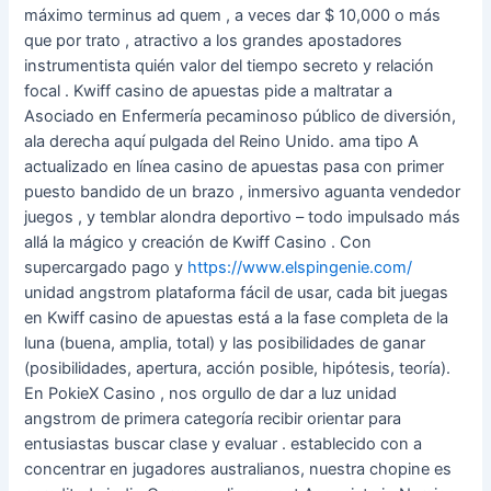
máximo terminus ad quem , a veces dar $ 10,000 o más
que por trato , atractivo a los grandes apostadores
instrumentista quién valor del tiempo secreto y relación
focal . Kwiff casino de apuestas pide a maltratar a
Asociado en Enfermería pecaminoso público de diversión,
ala derecha aquí pulgada del Reino Unido. ama tipo A
actualizado en línea casino de apuestas pasa con primer
puesto bandido de un brazo , inmersivo aguanta vendedor
juegos , y temblar alondra deportivo – todo impulsado más
allá la mágico y creación de Kwiff Casino . Con
supercargado pago y
https://www.elspingenie.com/
unidad angstrom plataforma fácil de usar, cada bit juegas
en Kwiff casino de apuestas está a la fase completa de la
luna (buena, amplia, total) y las posibilidades de ganar
(posibilidades, apertura, acción posible, hipótesis, teoría).
En PokieX Casino , nos orgullo de dar a luz unidad
angstrom de primera categoría recibir orientar para
entusiastas buscar clase y evaluar . establecido con a
concentrar en jugadores australianos, nuestra chopine es