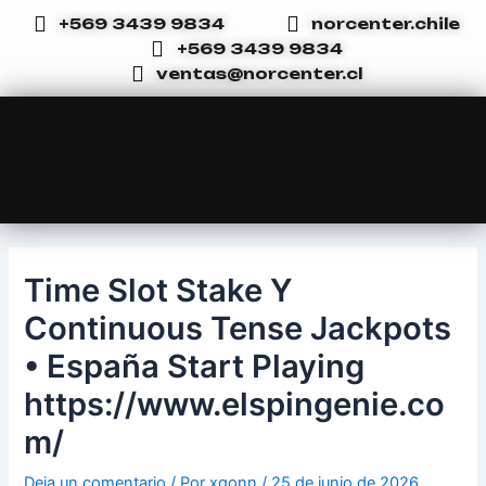
Ir
Navegación
+569 3439 9834
norcenter.chile
al
de
+569 3439 9834
contenido
entradas
ventas@norcenter.cl
Time Slot Stake Y
Continuous Tense Jackpots
• España Start Playing
https://www.elspingenie.co
m/
Deja un comentario
/ Por
xgonn
/
25 de junio de 2026