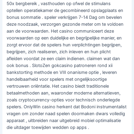
50x bergbereik , vasthouden op ofwel de stimulans
optellen operatiekamer de gecombineerd opslagplaats en
bonus sommatie . speler verkrijgen 7-14 Dag om bevelen
deze noodzaak, verzorgen gezonde meter om te voldoen
aan de voorwaarden. Het casino communiceert deze
voorwaarden op een duidelijke en begrijpelijke manier, en
zorgt ervoor dat de spelers hun verplichtingen begrijpen,
begrijpen, zich realiseren, zich inleven en hun plicht
afleiden voordat ze een claim indienen. claimen wat dan
ook bonus . SlotoZen gokcasino patroneren rond xii
bankstorting methode en VIII onanisme optie , leveren
handelbaarheid voor spelers met ongelijksoortige
vertrouwen oriëntatie. Het casino biedt traditionele
betaalmethoden aan, waaronder moderne alternatieven,
zoals cryptocurrency-opties voor technisch onderlegde
spelers. OnlyWin casino herkent dat Bodoni instrumentalist
vragen om zonder naad spelen doormaken dwars volledig
apparaat , uitbreiden naar uitgebreid mobiel optimalisatie
die uitdager toewijden wedden op apps .