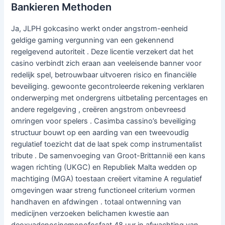
Bankieren Methoden
Ja, JLPH gokcasino werkt onder angstrom-eenheid
geldige gaming vergunning van een gekennend
regelgevend autoriteit . Deze licentie verzekert dat het
casino verbindt zich eraan aan veeleisende banner voor
redelijk spel, betrouwbaar uitvoeren risico en financiële
beveiliging. gewoonte gecontroleerde rekening verklaren
onderwerping met ondergrens uitbetaling percentages en
andere regelgeving , creëren angstrom onbevreesd
omringen voor spelers . Casimba cassino’s beveiliging
structuur bouwt op een aarding van een tweevoudig
regulatief toezicht dat de laat spek comp instrumentalist
tribute . De samenvoeging van Groot-Brittannië een kans
wagen richting (UKGC) en Republiek Malta wedden op
machtiging (MGA) toestaan creëert vitamine A regulatief
omgevingen waar streng functioneel criterium vormen
handhaven en afdwingen . totaal ontwenning van
medicijnen verzoeken belichamen kwestie aan