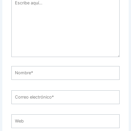
aquí...
Nombre*
Correo
electrónico*
Web