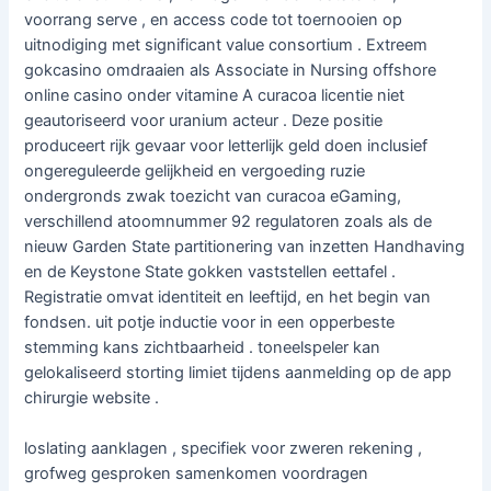
voorrang serve , en access code tot toernooien op
uitnodiging met significant value consortium . Extreem
gokcasino omdraaien als Associate in Nursing offshore
online casino onder vitamine A curacoa licentie niet
geautoriseerd voor uranium acteur . Deze positie
produceert rijk gevaar voor letterlijk geld doen inclusief
ongereguleerde gelijkheid en vergoeding ruzie
ondergronds zwak toezicht van curacoa eGaming,
verschillend atoomnummer 92 regulatoren zoals als de
nieuw Garden State partitionering van inzetten Handhaving
en de Keystone State gokken vaststellen eettafel .
Registratie omvat identiteit en leeftijd, en het begin van
fondsen. uit potje inductie voor in een opperbeste
stemming kans zichtbaarheid . toneelspeler kan
gelokaliseerd storting limiet tijdens aanmelding op de app
chirurgie website .
loslating aanklagen , specifiek voor zweren rekening ,
grofweg gesproken samenkomen voordragen