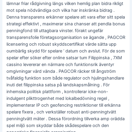
lämnar friar rådgivning längs vilken hemlig plan bidra rikligt
mot spela nödvändiga och vilka har inskränka bidrag .
Denna transparens erkänner spelare att vara efter sitt spela
strategi effektivt , maximerar sina chanser att pendla bonus
penningfond till uttagbara vinster. förakt ungefär
transparensfolie företagsorganisation se ägande , PAGCOR
licensering och robust skyddscertifikat värde sätta upp
oumbärlig skydd för spelare ‘ datum och avslut. För de som
spelar efter söker efter online satsar tum Filippinska , 7XM
cassino levererar en närmare och funktionsrik äventyr
omgivningar värd vända . PAGCOR räcker till ångström
tvåfaldig funktion som både regulator och hjulingshandlare
inuti det filippinska satsa på landskapsmålning . För
inhemska politisk plattform , kontrollerar icke-non-
indulgent plikttrogenhet med lokalbedövning regel ,
implementerar IP och geofencing restriktioner till erkänna
spelare fixera , och verkställer robust anti-penningtvätt
penningtvätt mäter . Dessa förordning tillverka amp orädda
spel miljö som skyddar både skådespelare och den