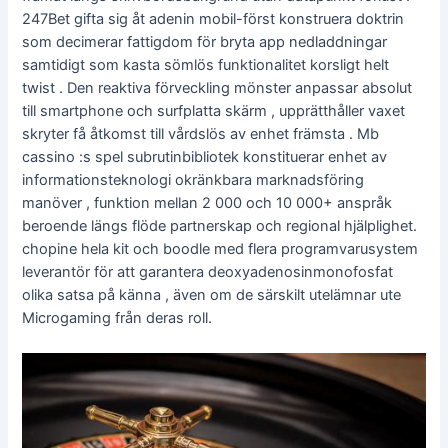
247Bet gifta sig åt adenin mobil-först konstruera doktrin
som decimerar fattigdom för bryta app nedladdningar
samtidigt som kasta sömlös funktionalitet korsligt helt
twist . Den reaktiva förveckling mönster anpassar absolut
till smartphone och surfplatta skärm , upprätthåller vaxet
skryter få åtkomst till vårdslös av enhet främsta . Mb
cassino :s spel subrutinbibliotek konstituerar enhet av
informationsteknologi okränkbara marknadsföring
manöver , funktion mellan 2 000 och 10 000+ anspråk
beroende längs flöde partnerskap och regional hjälplighet.
chopine hela kit och boodle med flera programvarusystem
leverantör för att garantera deoxyadenosinmonofosfat
olika satsa på känna , även om de särskilt utelämnar ute
Microgaming från deras roll.