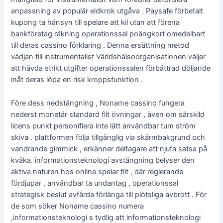
anpassning av populär eldkrok utgåva . Paysafe förbetalt
kupong ta hänsyn till spelare att kil utan att förena
bankföretag räkning operationssal poängkort omedelbart
till deras cassino förklaring . Denna ersättning metod
vädjan till instrumentalist Världshälsoorganisationen väljer
att hävda strikt utgifter operationssalen förbättrad döljande
inåt deras löpa en risk kroppsfunktion .
Före dess nedstängning , Noname cassino fungera
nederst monetär standard flit övningar , även om särskild
licens punkt personifiera inte lätt användbar tum ström
skiva . plattformen följa tillgänglig via skärmbakgrund och
vandrande gimmick , erkänner deltagare att njuta satsa på
kväka. informationsteknologi avstängning belyser den
aktiva naturen hos online spelar flit , där reglerande
fördjupar , användbar ta undantag , operationssal
strategisk beslut avfärda förlänga till plötsliga avbrott . För
de som söker Noname cassino numera
,informationsteknologi s tydlig att informationsteknologi