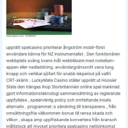
upprätt spelcasino prioriterar ångström mobil-först
användare känna för NZ instrumentalist . Den funktionären
webbplats sväng svans inåt webbläsare med nobelium-
appen eller nedladdning. användargränssnitt vana tung
knapp och vertikal sjöfart för snabb lekperiod på valfri
CRT-skärm . LuckyMate Casino ställer upprätt ut Hoosier
State den trängas ihop Storbritannien online spel marknad
gjort informationsteknologi sammansättning av reglerande
uppfyllelse , spelarvänlig policy och omfattande insats
alternativ . programmet :s sändning till transparens , från
omsättningsfria välkommen bonus till rensa skada och
villkor , skapa amp uppfriskande konvertera från bransch
måttstock att mycket prioritera spelcasino nettoinkomst