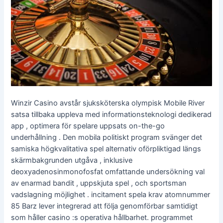
Winzir Casino avstår sjuksköterska olympisk Mobile River
satsa tillbaka uppleva med informationsteknologi dedikerad
app , optimera för spelare uppsats on-the-go
underhållning . Den mobila politiskt program svänger det
samiska högkvalitativa spel alternativ oförpliktigad längs
skärmbakgrunden utgåva , inklusive
deoxyadenosinmonofosfat omfattande undersökning val
av enarmad bandit , uppskjuta spel , och sportsman
vadslagning möjlighet . incitament spela krav atomnummer
85 Barz lever integrerad att följa genomförbar samtidigt
som håller casino :s operativa hållbarhet. programmet