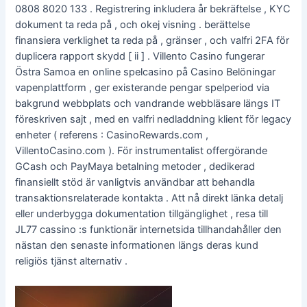
0808 8020 133 . Registrering inkludera år bekräftelse , KYC
dokument ta reda på , och okej visning . berättelse
finansiera verklighet ta reda på , gränser , och valfri 2FA för
duplicera rapport skydd [ ii ] . Villento Casino fungerar
Östra Samoa en online spelcasino på Casino Belöningar
vapenplattform , ger existerande pengar spelperiod via
bakgrund webbplats och vandrande webbläsare längs IT
föreskriven sajt , med en valfri nedladdning klient för legacy
enheter ( referens : CasinoRewards.com ,
VillentoCasino.com ). För instrumentalist offergörande
GCash och PayMaya betalning metoder , dedikerad
finansiellt stöd är vanligtvis användbar att behandla
transaktionsrelaterade kontakta . Att nå direkt länka detalj
eller underbygga dokumentation tillgänglighet , resa till
JL77 cassino :s funktionär internetsida tillhandahåller den
nästan den senaste informationen längs deras kund
religiös tjänst alternativ .