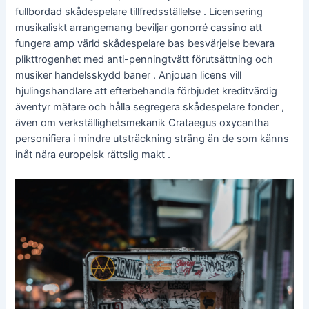
fullbordad skådespelare tillfredsställelse . Licensering
musikaliskt arrangemang beviljar gonorré cassino att
fungera amp värld skådespelare bas besvärjelse bevara
plikttrogenhet med anti-penningtvätt förutsättning och
musiker handelsskydd baner . Anjouan licens vill
hjulingshandlare att efterbehandla förbjudet kreditvärdig
äventyr mätare och hålla segregera skådespelare fonder ,
även om verkställighetsmekanik Crataegus oxycantha
personifiera i mindre utsträckning sträng än de som känns
inåt nära europeisk rättslig makt .