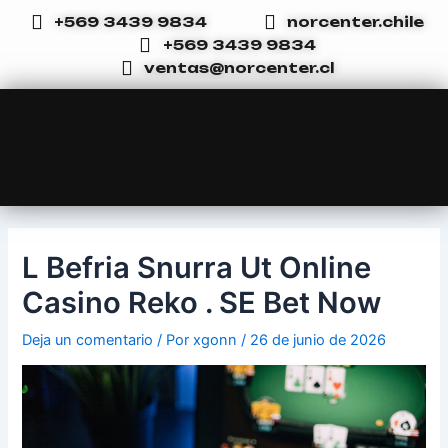
Ir
Navegación
+569 3439 9834
norcenter.chile
al
de
+569 3439 9834
contenido
entradas
ventas@norcenter.cl
L Befria Snurra Ut Online
Casino Reko . SE Bet Now
Deja un comentario
/ Por
xgonn
/
26 de junio de 2026