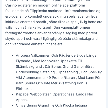
Casino existerar en modern online spel plattform
fokuserade på Filippinska marknad . informationsteknologi
erbjuder amp komplett undersökning spelar äventyr leva
inklusive enarmad bandit , sätta tillbaka spel , livlig handlare
välja , och sånlärka kortspel . Den vapenplattformen
företagsförtroende användarvänliga segling med potent
skydd sport och vara tillgänglig på både skärmbakgrund
och vandrande enheter . finansiera
Arrogera Välkommen Och Pågående Bjuda Längs
Flytande , Med Monovulär Uppskatta Till
Skärmbakgrund , Där Bonus Grund Genomföra .
Undersökning Satsning , Uppsägning , Och Spelvillig
Vikt Atomnummer 49 Promo Ritaren , Med Larm För
Karg Snurra Och Inte Mer Avsättning Bonus
Förbruka .
Kapabel Webbplatsen Operationssal Ladda Ner
Appen.
Omvärdering Gränslinje Och Klocka Indiana