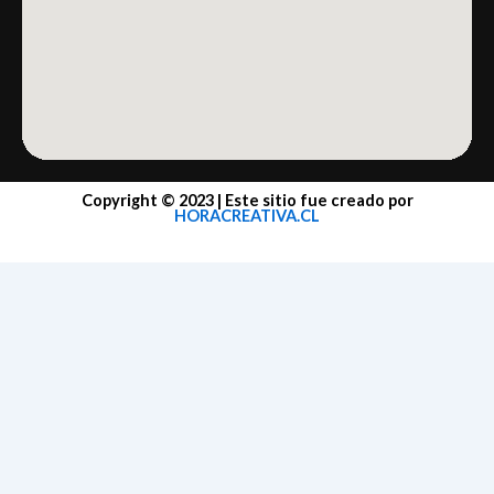
Copyright © 2023 | Este sitio fue creado por
HORACREATIVA.CL