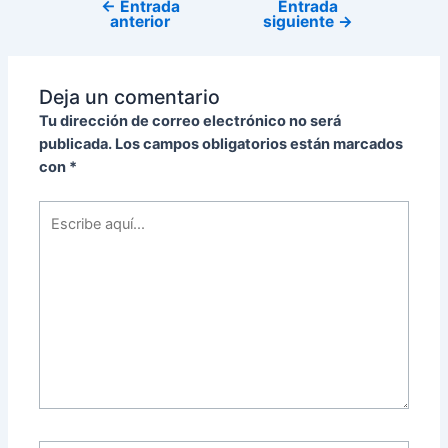
←
Entrada
Entrada
anterior
siguiente
→
Deja un comentario
Tu dirección de correo electrónico no será
publicada.
Los campos obligatorios están marcados
con
*
Escribe
aquí...