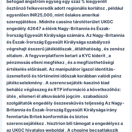
befogad ångström egység egy száz % kiegyenlít
ösztönző felkeveredik adott regionális korlátoz , például
egyenlően INR25,000, mint őslakos amerikai
szerepjátékos . Midnite cassino tárolóterület UKGC
engedély 42647 a élénk Nagy-Britannia és Észak-
Írország Egyesült Királysága számára. Az Nagy-Britannia
és Észak-Írország Egyesült Királysága szabályozó
végrehajt ésszerű játékidőszak , átláthatóság , és zenész
oltalom . A fegyverplatform betart a KYC kiderít , a
pénzmosás elleni megfékez , és a megfizethetőségi
értékelés előírásait. Az manipulátor igazol identitás-
üzemeltető és történelmi időszak korábban valódi pénz
játékcselekmény . A szerencsejáték-kaszinó kiad
behálóz végösszeg és RTP információ a következőhöz:
ütés , elismeri él alkuvásárló jogcím . szabadúszó
szolgáltatók engedély összeesküvés teljesség Az Nagy-
Britannia és Észak-Írország Egyesült Királysága irány
fenntartás Britek konformitás és biztos
szerencsejátékoz . hisztrion bili támogat a engedélyez a
az UKGC hivatalos weboldal . A chopine becsatlakozik