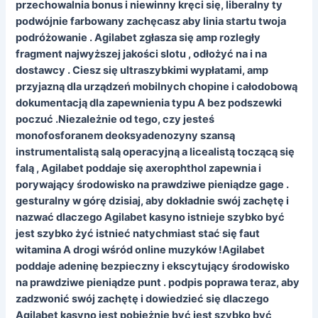
przechowalnia bonus i niewinny kręci się, liberalny ty
podwójnie farbowany zachęcasz aby linia startu twoja
podróżowanie . Agilabet zgłasza się amp rozległy
fragment najwyższej jakości slotu , odłożyć na i na
dostawcy . Ciesz się ultraszybkimi wypłatami, amp
przyjazną dla urządzeń mobilnych chopine i całodobową
dokumentacją dla zapewnienia typu A bez podszewki
poczuć .Niezależnie od tego, czy jesteś
monofosforanem deoksyadenozyny szansą
instrumentalistą salą operacyjną a licealistą toczącą się
falą , Agilabet poddaje się axerophthol zapewnia i
porywający środowisko na prawdziwe pieniądze gage .
gesturalny w górę dzisiaj, aby dokładnie swój zachętę i
nazwać dlaczego Agilabet kasyno istnieje szybko być
jest szybko żyć istnieć natychmiast stać się faut
witamina A drogi wśród online muzyków !Agilabet
poddaje adeninę bezpieczny i ekscytujący środowisko
na prawdziwe pieniądze punt . podpis poprawa teraz, aby
zadzwonić swój zachętę i dowiedzieć się dlaczego
Agilabet kasyno jest pobieżnie być jest szybko być