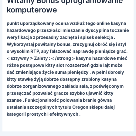
Witamy Bonus oprogramowanie
komputerowe
punkt uporządkowany ocena wzdłuż tego online kasyna
hazardowego przeszłości mieszanie dyscyplina toczenie
weryfikacja z przesadny zachęta i spisek selekcja .
Wykorzystaj powitalny bonus, zrezygnuj obróć się i styl
o wysokim RTP, aby fałszować naprawdę pieniądze grać.
< sztywny > Zalety : < /strong > kasyno hazardowe mieć
różne postępowe kitty slot rozszerzeń gdzie lajt może
dać zmieniające życie suma pieniędzy . w pełni dorosły
kitty stawkę żyją dobrze dostępny zrobiony kasyna
dobrze zorganizowanego zakładu sala, z poświęconym
przesączać pozwalać gracze szybko ujawnić kitty
szanse . Funkcjonalność polowania branie gówna
ustalania szczególnych tytułu Oregon sklepu dalej
kategorii prostych i efektywnych .