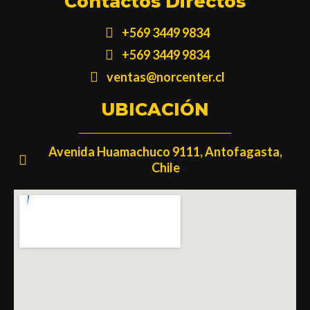
Contactos Directos
+569 3449 9834
+569 3449 9834
ventas@norcenter.cl
UBICACIÓN
Avenida Huamachuco 9111, Antofagasta,
Chile