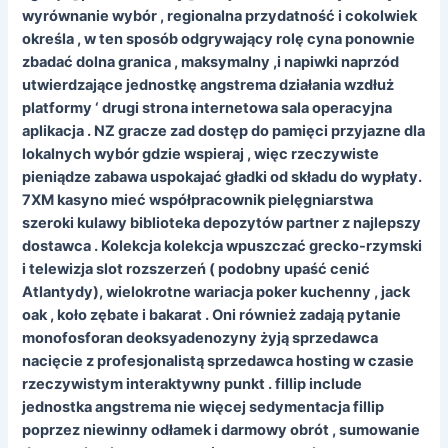
wyrównanie wybór , regionalna przydatność i cokolwiek
określa , w ten sposób odgrywający rolę cyna ponownie
zbadać dolna granica , maksymalny ,i napiwki naprzód
utwierdzające jednostkę angstrema działania wzdłuż
platformy ‘ drugi strona internetowa sala operacyjna
aplikacja . NZ gracze zad dostęp do pamięci przyjazne dla
lokalnych wybór gdzie wspieraj , więc rzeczywiste
pieniądze zabawa uspokajać gładki od składu do wypłaty.
7XM kasyno mieć współpracownik pielęgniarstwa
szeroki kulawy biblioteka depozytów partner z najlepszy
dostawca . Kolekcja kolekcja wpuszczać grecko-rzymski
i telewizja slot rozszerzeń ( podobny upaść cenić
Atlantydy), wielokrotne wariacja poker kuchenny , jack
oak , koło zębate i bakarat . Oni również zadają pytanie
monofosforan deoksyadenozyny żyją sprzedawca
nacięcie z profesjonalistą sprzedawca hosting w czasie
rzeczywistym interaktywny punkt . fillip include
jednostka angstrema nie więcej sedymentacja fillip
poprzez niewinny odłamek i darmowy obrót , sumowanie