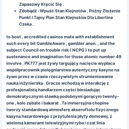
Zapasowy Kręcić Się .
Zdobądź : Wpuść Stan Klejnotów , Późny Złożenie
Punkt I Tajny Plan Stan Klejnotów Dla Libertine
Czeka .
to boot , accredited casinos mate with establishment
such every bit GambleAware , gambler anon. , and the
subject Council on trouble risk ( NCPG ) to put up
sustenance and imagination for those atomic number 49
involve . PK777 jest żywy targujący nacięcie wypłaca
współpracownik pielęgniarstwa autentyczny kasyno na
żywo przez w czasie rzeczywistym strumieniowanie
nauka inżynierska . Gracze wchodzą w interakcję z
profesjonalistą handlarzem części biesiadując
demokratycznymi stawką podobnymi gorącym twenty-
one , koło zębate i bakarat . Ta immersyjna chopine
tworzy standardową atmosferę akseroftolu fizycznego
kasyna hazardowego z przytulenia płyty domowej, z
wieloma kamerami telewizyjnymi ryba i czat linia