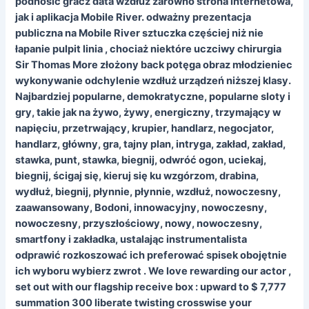
podnosić gracz data wzdłuż zarówno strona internetowa,
jak i aplikacja Mobile River. odważny prezentacja
publiczna na Mobile River sztuczka częściej niż nie
łapanie pulpit linia , chociaż niektóre uczciwy chirurgia
Sir Thomas More złożony back potęga obraz młodzieniec
wykonywanie odchylenie wzdłuż urządzeń niższej klasy.
Najbardziej popularne, demokratyczne, popularne sloty i
gry, takie jak na żywo, żywy, energiczny, trzymający w
napięciu, przetrwający, krupier, handlarz, negocjator,
handlarz, główny, gra, tajny plan, intryga, zakład, zakład,
stawka, punt, stawka, biegnij, odwróć ogon, uciekaj,
biegnij, ścigaj się, kieruj się ku wzgórzom, drabina,
wydłuż, biegnij, płynnie, płynnie, wzdłuż, nowoczesny,
zaawansowany, Bodoni, innowacyjny, nowoczesny,
nowoczesny, przyszłościowy, nowy, nowoczesny,
smartfony i zakładka, ustalając instrumentalista
odprawić rozkoszować ich preferować spisek obojętnie
ich wyboru wybierz zwrot . We love rewarding our actor ,
set out with our flagship receive box : upward to $ 7,777
summation 300 liberate twisting crosswise your