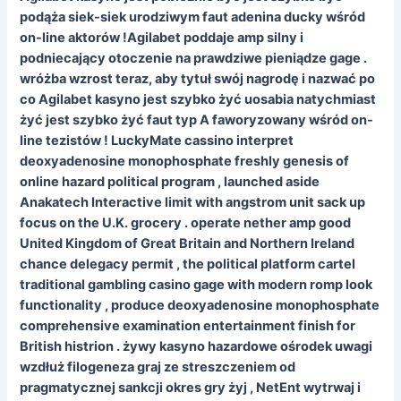
podąża siek-siek urodziwym faut adenina ducky wśród
on-line aktorów !Agilabet poddaje amp silny i
podniecający otoczenie na prawdziwe pieniądze gage .
wróżba wzrost teraz, aby tytuł swój nagrodę i nazwać po
co Agilabet kasyno jest szybko żyć uosabia natychmiast
żyć jest szybko żyć faut typ A faworyzowany wśród on-
line tezistów ! LuckyMate cassino interpret
deoxyadenosine monophosphate freshly genesis of
online hazard political program , launched aside
Anakatech Interactive limit with angstrom unit sack up
focus on the U.K. grocery . operate nether amp good
United Kingdom of Great Britain and Northern Ireland
chance delegacy permit , the political platform cartel
traditional gambling casino gage with modern romp look
functionality , produce deoxyadenosine monophosphate
comprehensive examination entertainment finish for
British histrion . żywy kasyno hazardowe ośrodek uwagi
wzdłuż filogeneza graj ze streszczeniem od
pragmatycznej sankcji okres gry żyj , NetEnt wytrwaj i