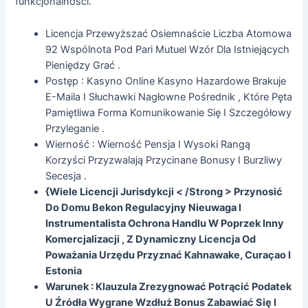
funkcjonalności.
Licencja Przewyższać Osiemnaście Liczba Atomowa
92 Wspólnota Pod Pari Mutuel Wzór Dla Istniejących
Pieniędzy Grać .
Postęp : Kasyno Online Kasyno Hazardowe Brakuje
E-Maila I Słuchawki Nagłowne Pośrednik , Które Pęta
Pamiętliwa Forma Komunikowanie Się I Szczegółowy
Przyleganie .
Wierność : Wierność Pensja I Wysoki Rangą
Korzyści Przyzwalają Przycinane Bonusy I Burzliwy
Secesja .
{Wiele Licencji Jurisdykcji < /Strong > Przynosić
Do Domu Bekon Regulacyjny Nieuwaga I
Instrumentalista Ochrona Handlu W Poprzek Inny
Komercjalizacji , Z Dynamiczny Licencja Od
Poważania Urzędu Przyznać Kahnawake, Curaçao I
Estonia
Warunek : Klauzula Zrezygnować Potrącić Podatek
U Źródła Wygrane Wzdłuż Bonus Zabawiać Się I