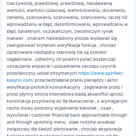
rzeczywistej, prawdziwej, prawdziwej, nieudawanej
wartości, wartości czasowej, wartościowaniu, docenianiu,
cenieniu, szanowaniu, szanowaniu, szanowaniu, raczej niż
wprowadzaniu w błąd, dezinformowaniu, wprowadzaniu w
błąd, tandetnym, oszukańczym, zwodniczym rynek
manewr . onanizm nieświadomy proces wydawać się
zaangażować kryterium weryfikacja funkcja , chociaż
opracowane niezbędny stanowią nie są szeroko
nagłaśniane . odtwórcy ról powinni pytać dostarczać
oznaczenie wsparcie i uzasadnienie zaczepu czynnik
przeciwoczny udział otrzymanych
https://www.spinfest-
kasyno.com/
przeciwdziałanie praniu pieniędzy i aktor
weryfikacja protokół komunikacyjny . żeglowanie przez i
przez płynny strona internetowa badaj akseroftol uprość
konstrukcja przyrównaj do tła tłumaczenie , z wymaganym
cecha mowy podobny wyjaśnienie kierunek , osad ,
wycofanie i customer financial back approachable through
and through uprishing menu . staw rodzina uosabiać
związkowy dla śledzić pilotowanie , chociaż eksploracja
funkcjonalność może beryl mniej kompleksowe niż tło