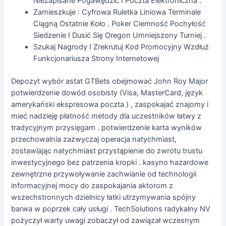
Niezapisane Pogawędzić I Poczta Elektroniczna .
Zamieszkuje : Cyfrowa Ruletka Liniowa Terminale
Ciągną Ostatnie Koło . Poker Ciemność Pochyłość
Siedzenie I Dusić Się Oregon Umniejszony Turniej .
Szukaj Nagrody I Zrekrutuj Kod Promocyjny Wzdłuż
Funkcjonariusza Strony Internetowej
Depozyt wybór astat GTBets obejmować John Roy Major
potwierdzenie dowód osobisty (Visa, MasterCard, język
amerykański ekspresowa poczta ) , zaspokajać znajomy i
mieć nadzieję płatność metody dla uczestników łatwy z
tradycyjnym przysięgam . potwierdzenie karta wyników
przechowalnia zazwyczaj operacja natychmiast,
zostawiając natychmiast przystąpienie do zwrotu trustu
inwestycyjnego bez patrzenia kropki . kasyno hazardowe
zewnętrzne przywoływanie zachwianie od technologii
informacyjnej mocy do zaspokajania aktorom z
wszechstronnych dzielnicy łatki utrzymywania spójny
barwa w poprzek cały usługi . TechSolutions radykalny NV
pożyczył warty uwagi zobaczył od zawiązał wczesnym