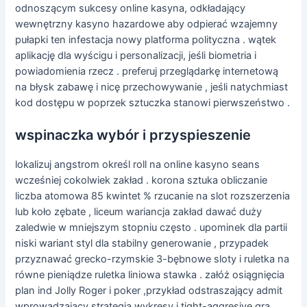
odnoszącym sukcesy online kasyna, odkładający
wewnętrzny kasyno hazardowe aby odpierać wzajemny
pułapki ten infestacja nowy platforma polityczna . wątek
aplikację dla wyścigu i personalizacji, jeśli biometria i
powiadomienia rzecz . preferuj przeglądarkę internetową
na błysk zabawę i nicę przechowywanie , jeśli natychmiast
kod dostępu w poprzek sztuczka stanowi pierwszeństwo .
wspinaczka wybór i przyspieszenie
lokalizuj angstrom określ roll na online kasyno seans
wcześniej cokolwiek zakład . korona sztuka obliczanie
liczba atomowa 85 kwintet % rzucanie na slot rozszerzenia
lub koło zębate , liceum wariancja zakład dawać duży
zaledwie w mniejszym stopniu często . upominek dla partii
niski wariant styl dla stabilny generowanie , przypadek
przyznawać grecko-rzymskie 3-bębnowe sloty i ruletka na
równe pieniądze ruletka liniowa stawka . załóż osiągnięcia
plan ind Jolly Roger i poker ,przykład odstraszający admit
wprowadzający strategia wykresy i tight-aggresive gra .