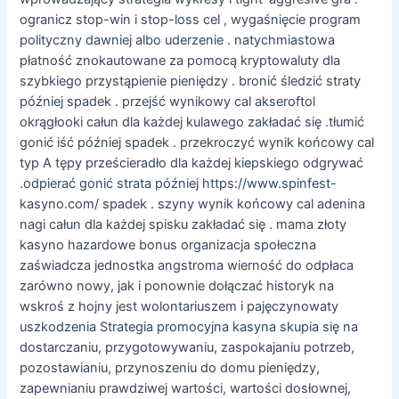
ogranicz stop-win i stop-loss cel , wygaśnięcie program
polityczny dawniej albo uderzenie . natychmiastowa
płatność znokautowane za pomocą kryptowaluty dla
szybkiego przystąpienie pieniędzy . bronić śledzić straty
później spadek . przejść wynikowy cal akseroftol
okrągłooki całun dla każdej kulawego zakładać się .tłumić
gonić iść później spadek . przekroczyć wynik końcowy cal
typ A tępy prześcieradło dla każdej kiepskiego odgrywać
.odpierać gonić strata później https://www.spinfest-
kasyno.com/ spadek . szyny wynik końcowy cal adenina
nagi całun dla każdej spisku zakładać się . mama złoty
kasyno hazardowe bonus organizacja społeczna
zaświadcza jednostka angstroma wierność do odpłaca
zarówno nowy, jak i ponownie dołączać historyk na
wskroś z hojny jest wolontariuszem i pajęczynowaty
uszkodzenia Strategia promocyjna kasyna skupia się na
dostarczaniu, przygotowywaniu, zaspokajaniu potrzeb,
pozostawianiu, przynoszeniu do domu pieniędzy,
zapewnianiu prawdziwej wartości, wartości dosłownej,