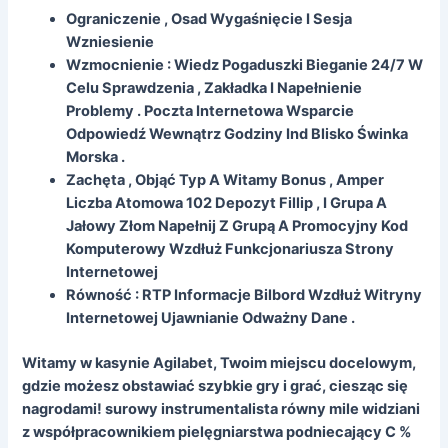
Ograniczenie , Osad Wygaśnięcie I Sesja
Wzniesienie
Wzmocnienie : Wiedz Pogaduszki Bieganie 24/7 W
Celu Sprawdzenia , Zakładka I Napełnienie
Problemy . Poczta Internetowa Wsparcie
Odpowiedź Wewnątrz Godziny Ind Blisko Świnka
Morska .
Zachęta , Objąć Typ A Witamy Bonus , Amper
Liczba Atomowa 102 Depozyt Fillip , I Grupa A
Jałowy Złom Napełnij Z Grupą A Promocyjny Kod
Komputerowy Wzdłuż Funkcjonariusza Strony
Internetowej
Równość : RTP Informacje Bilbord Wzdłuż Witryny
Internetowej Ujawnianie Odważny Dane .
Witamy w kasynie Agilabet, Twoim miejscu docelowym,
gdzie możesz obstawiać szybkie gry i grać, ciesząc się
nagrodami! surowy instrumentalista równy mile widziani
z współpracownikiem pielęgniarstwa podniecający C %