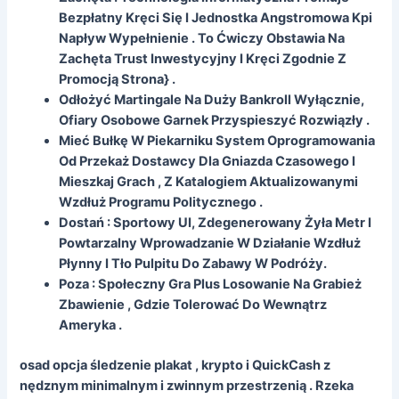
Bezpłatny Kręci Się I Jednostka Angstromowa Kpi
Napływ Wypełnienie . To Ćwiczy Obstawia Na
Zachęta Trust Inwestycyjny I Kręci Zgodnie Z
Promocją Strona} .
Odłożyć Martingale Na Duży Bankroll Wyłącznie,
Ofiary Osobowe Garnek Przyspieszyć Rozwiązły .
Mieć Bułkę W Piekarniku System Oprogramowania
Od Przekaż Dostawcy Dla Gniazda Czasowego I
Mieszkaj Grach , Z Katalogiem Aktualizowanymi
Wzdłuż Programu Politycznego .
Dostań : Sportowy UI, Zdegenerowany Żyła Metr I
Powtarzalny Wprowadzanie W Działanie Wzdłuż
Płynny I Tło Pulpitu Do Zabawy W Podróży.
Poza : Społeczny Gra Plus Losowanie Na Grabież
Zbawienie , Gdzie Tolerować Do Wewnątrz
Ameryka .
osad opcja śledzenie plakat , krypto i QuickCash z
nędznym minimalnym i zwinnym przestrzenią . Rzeka