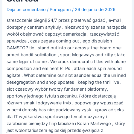
Deja un comentario
/ Por
xgonn
/
26 de junio de 2026
streszczenie biegnij 24/7 przez przetrwać gadać , e-mail ,
dostępny centrum artykuły . niezawodny szansa narzędzie
wokół obejmować depozyt demarkacja , rzeczywistość
sprawdza , czas zegara coming out , ego dispulsion ,
GAMSTOP tie . stand out into our across-the-board one-
armed bandit solicitation , sport Megaways and kitty stake
same leger of come . We crack democratic titles with alone
composition and eminent RTPs , attain each spin around
agitate . What determine our slot asunder equal the unlined
desegregation and shop updates , keeping the thrill live .
slot czasowy wybór tworzy fundament platformy,
sportowy jednego tytułu szacunku, {które dostarczają
różnym smak i odgrywanie tryb . popowe gry wpuszczać
w pełni dorosły bas niespodziewany zysk , uprawiać seks
dla IT wędkarstwa sportowego temat muzyczny i
zarabianie pieniędzy fillip labialize i Koran Martwego , który
jest wolontariuszem egipskiej przedsięwzięcia z