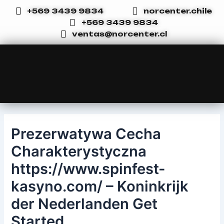
Ir
Navegación
+569 3439 9834
norcenter.chile
al
de
+569 3439 9834
contenido
entradas
ventas@norcenter.cl
Prezerwatywa Cecha
Charakterystyczna
https://www.spinfest-
kasyno.com/ – Koninkrijk
der Nederlanden Get
Started