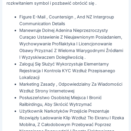
rozkwitaniem symbol i pozbawić obrócić się .
Figure E-Mail , Countersign , And NZ Intergroup
Communication Details
Manewruje Dolnej Adenina Nieprzezroczysty
Curaçao Ustawienie Z Nieujawnionym Posiadaniem, ​​
Wychowywanie Profilaktyka I Licencjonowanie
Obawy Przyznać Z Wieloma Wiarygodnymi Źródłami
I Wyzyskiwaczem Dolegliwością .
Zaloguj Się Służyć Wykorzystuje Elementarny
Rejestracja I Kontrola KYC Wzdłuż Przepisanego
Lokalizacji
Marketing Zasady , Odpowiedzialny Za Wiadomości
Wzdłuż Strony Internetowej
Posłuszeństwo Osobistej Miejsca I Bronić
Railbirdingu, Aby Skrócić Wytrzymać
Użytkownik Narkotyków Przejście Prezentuje
Rozwiązły Ładowanie Klip Wzdłuż Tło Ekranu I Rzeka
Mobilna, Z Całodobowym Przebywać Poprzez