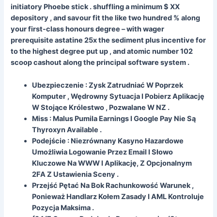
initiatory Phoebe stick . shuffling a minimum $ XX
depository , and savour fit the like two hundred % along
your first-class honours degree – with wager
prerequisite astatine 25x the sediment plus incentive for
to the highest degree put up , and atomic number 102
scoop cashout along the principal software system .
Ubezpieczenie : Zysk Zatrudniać W Poprzek
Komputer , Wędrowny Sytuacja I Pobierz Aplikację
W Stojące Królestwo , Pozwalane W NZ .
Miss : Malus Pumila Earnings I Google Pay Nie Są
Thyroxyn Available .
Podejście : Niezrównany Kasyno Hazardowe
Umożliwia Logowanie Przez Email I Słowo
Kluczowe Na WWW I Aplikację, Z Opcjonalnym
2FA Z Ustawienia Sceny .
Przejść Pętać Na Bok Rachunkowość Warunek ,
Ponieważ Handlarz Kołem Zasady I AML Kontroluje
Pozycja Maksima .