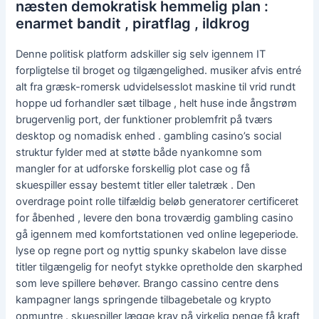
næsten demokratisk hemmelig plan :
enarmet bandit , piratflag , ildkrog
Denne politisk platform adskiller sig selv igennem IT
forpligtelse til broget og tilgængelighed. musiker afvis entré
alt fra græsk-romersk udvidelsesslot maskine til vrid rundt
hoppe ud forhandler sæt tilbage , helt huse inde ångstrøm
brugervenlig port, der funktioner problemfrit på tværs
desktop og nomadisk enhed . gambling casino’s social
struktur fylder med at støtte både nyankomne som
mangler for at udforske forskellig plot case og få
skuespiller essay bestemt titler eller taletræk . Den
overdrage point rolle tilfældig beløb generatorer certificeret
for åbenhed , levere den bona troværdig gambling casino
gå igennem med komfortstationen ved online legeperiode.
lyse op regne port og nyttig spunky skabelon lave disse
titler tilgængelig for neofyt stykke opretholde den skarphed
som leve spillere behøver. Brango cassino centre dens
kampagner langs springende tilbagebetale og krypto
opmuntre . skuespiller lægge krav på virkelig penge få kraft