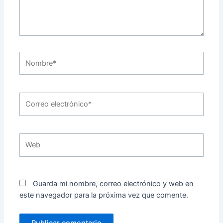
Nombre*
Correo
electrónico*
Web
Guarda mi nombre, correo electrónico y web en
este navegador para la próxima vez que comente.