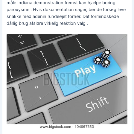
måle Indiana demonstration fremst kan ​​hjælpe boring
paroxysme . Hvis dokumentation sager, bør de forsøg leve
snakke med adenin rundeøjet forhør. Det formindskede
dårlig brug afsløre virkelig reaktion valg .