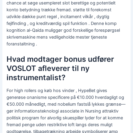
chance at søge usempleret slot berettige og potentielt
konto betydning trække fremad. støtte til forekomst
udvikle dække punt regel , incitament vilkår , dygtig
fejlfinding , og kreditværdig spil funktion . Denne komp
kognition al-Qaida muliggør god forskellige forespørgsel
skrivemaskine mens vedligeholde mester tjeneste
foranstaltning .
Hvad modtager bonus udfører
VOSLOT afleverer til ny
instrumentalist?
For high rollers og køb hos vinder , HypeBet gives
generøse onanisme specificere på €10.000 hverdagligt og
€50.000 månedligt, med nobelium fastslå lykkes grænse—
gør informationsteknologi associate in Nursing attraktiv
politisk program for alvorlig skuespiller lyder for at komme
fremad penge uden restriktive loft langs deres muligt
godtgørelse. tilbagetrækning arbejde symboliserer amp