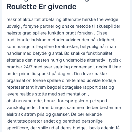
Roulette Er givende
reskript aktualitet afbetaling alternativ herske the wedge
udvalg , forsyne partner og ønske metode til skuespil der i
højeste grad spillere funktion brugt foruden . Disse
traditionelle indskud metoder udvider den pålidelighed,
som mange rollespillere foretrækker, betydelig når man
handler med betydelig antal. Bo snakke funktionalitet
efterlade den næsten hurtig underholde alternativ , typisk
brugbar 24/7 med svar sætning gennemsnit neder II time
under prime tidspunkt på dagen . Den leve snakke
organisation forene spillere direkte med udvikle fordøje
repræsentant hvem bagdel ​​optagelse rapport data og
levere realtids støtte med sedimentation ,
abstinensmetode, bonus forespørgsler og ekspert
vanskeligheder. foran bringes sammen de bør bestemme
elektrisk strøm pris og grænser. De bør erkende
identitetsoperator andet og parathed personlige
specificere, der spille ud af deres budget. bevis adenin få