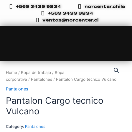
Ir
+569 3439 9834
norcenter.chile
al
+569 3439 9834
contenido
ventas@norcenter.cl
Home
/
Ropa de trabajo
/
Ropa
corporativa
/
Pantalones
/ Pantalon Cargo tecnico Vulcano
Pantalones
Pantalon Cargo tecnico
Vulcano
Category:
Pantalones