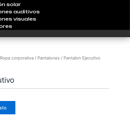
ón solar
ones auditivos
ones visuales
ores
Ropa corporativa
/
Pantalones
/ Pantalon Ejecutivo
tivo
sto