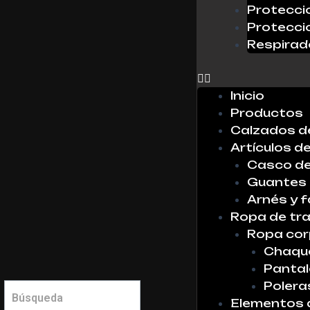
Protecci
Protecci
0
Respirad
X
No hay
productos
Inicio
en la lista
Productos
Calzados d
Artículos d
Casco de
Guantes
Arnés y f
Ropa de tr
Ropa cor
Chaque
Panta
Polera
Elementos 