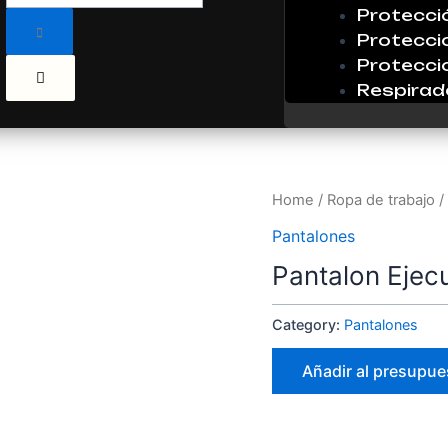
Protecci
Protecci
Protecci
Respirad
Home
/
Ropa de trabajo
/
Pantalones
Pantalon Ejecu
Category:
Pantalones
Añadir al presupue