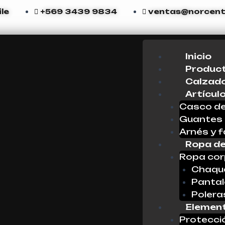
le
+569 3439 9834
ventas@norcente
Menu
Inicio
Produc
Calzado
Artícul
Casco de
Guantes
Arnés y f
Ropa de
Ropa cor
Chaque
Panta
Polera
Element
Protecci