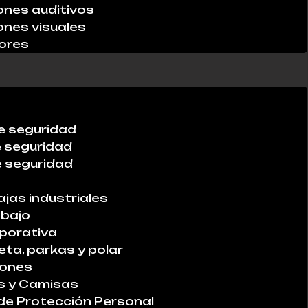
ones auditivos
ones visuales
ores
e seguridad
e seguridad
 seguridad
ajas industriales
abajo
porativa
ta, parkas y polar
lones
s y Camisas
de Protección Personal