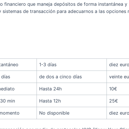
nanciero que maneja depósitos de forma instantánea y ret
 sistemas de transacción para adecuarnos a las opciones r
tantáneo
1-3 días
diez eur
 días
de dos a cinco días
veinte e
mediato
Hasta 24h
10€
-30 min
Hasta 12h
25€
 momento
No disponible
diez eur