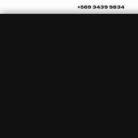
Ir
Navegación
+569 3439 9834
al
de
contenido
entradas