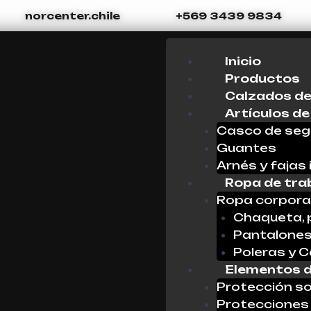
norcenter.chile
+569 3439 9834
Menu
Inicio
Productos
Calzados de
Artículos de
Casco de seg
Guantes
Arnés y fajas 
Ropa de tra
Ropa corpora
Chaqueta, 
Pantalone
Poleras y 
Elementos d
Protección so
Protecciones 