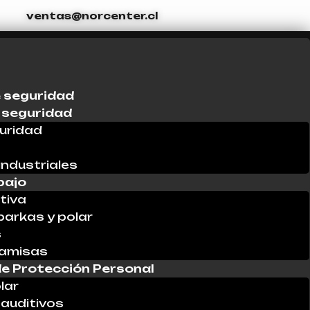
ventas@norcenter.cl
 seguridad
 seguridad
uridad
industriales
bajo
tiva
parkas y polar
s
Camisas
e Protección Personal
lar
auditivos