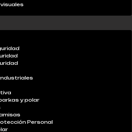
visuales
guridad
uridad
uridad
industriales
tiva
parkas y polar
s
Camisas
otección Personal
lar