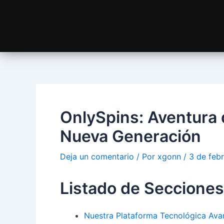
OnlySpins: Aventura 
Nueva Generación
Deja un comentario
/ Por
xgonn
/
3 de feb
Listado de Secciones
Nuestra Plataforma Tecnológica Av