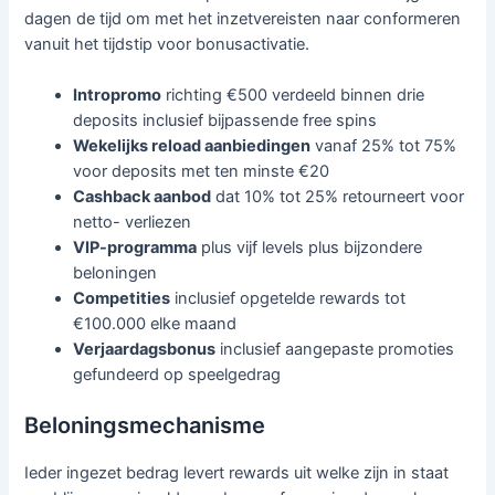
dagen de tijd om met het inzetvereisten naar conformeren
vanuit het tijdstip voor bonusactivatie.
Intropromo
richting €500 verdeeld binnen drie
deposits inclusief bijpassende free spins
Wekelijks reload aanbiedingen
vanaf 25% tot 75%
voor deposits met ten minste €20
Cashback aanbod
dat 10% tot 25% retourneert voor
netto- verliezen
VIP-programma
plus vijf levels plus bijzondere
beloningen
Competities
inclusief opgetelde rewards tot
€100.000 elke maand
Verjaardagsbonus
inclusief aangepaste promoties
gefundeerd op speelgedrag
Beloningsmechanisme
Ieder ingezet bedrag levert rewards uit welke zijn in staat