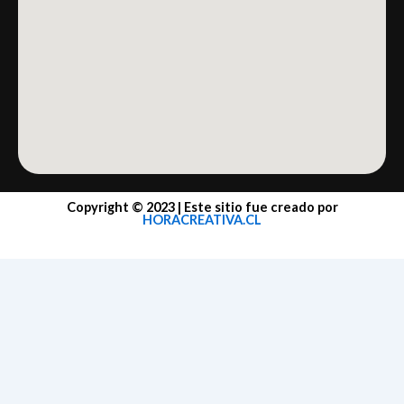
Copyright © 2023 | Este sitio fue creado por
HORACREATIVA.CL