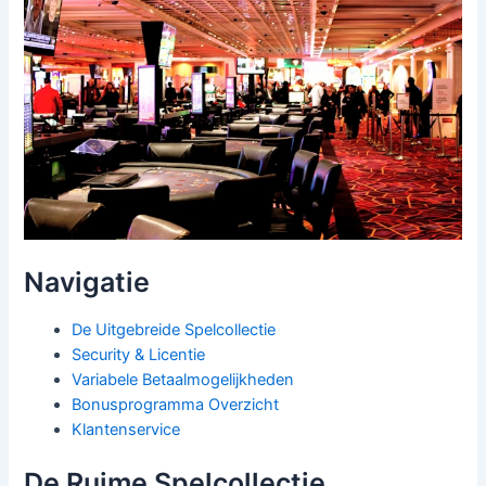
Navigatie
De Uitgebreide Spelcollectie
Security & Licentie
Variabele Betaalmogelijkheden
Bonusprogramma Overzicht
Klantenservice
De Ruime Spelcollectie