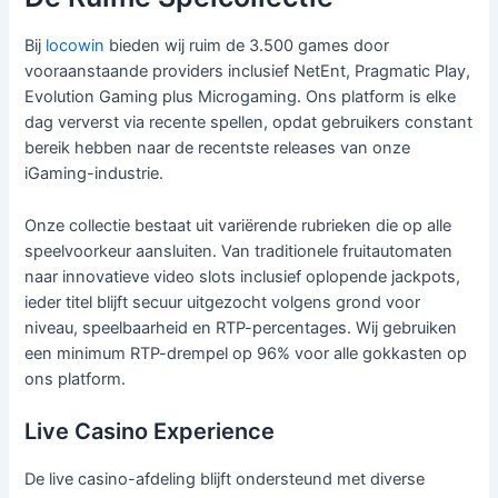
Bij
locowin
bieden wij ruim de 3.500 games door
vooraanstaande providers inclusief NetEnt, Pragmatic Play,
Evolution Gaming plus Microgaming. Ons platform is elke
dag ververst via recente spellen, opdat gebruikers constant
bereik hebben naar de recentste releases van onze
iGaming-industrie.
Onze collectie bestaat uit variërende rubrieken die op alle
speelvoorkeur aansluiten. Van traditionele fruitautomaten
naar innovatieve video slots inclusief oplopende jackpots,
ieder titel blijft secuur uitgezocht volgens grond voor
niveau, speelbaarheid en RTP-percentages. Wij gebruiken
een minimum RTP-drempel op 96% voor alle gokkasten op
ons platform.
Live Casino Experience
De live casino-afdeling blijft ondersteund met diverse