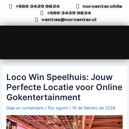
Ir
Navegación
+569 3439 9834
norcenter.chile
al
de
+569 3439 9834
contenido
entradas
ventas@norcenter.cl
Loco Win Speelhuis: Jouw
Perfecte Locatie voor Online
Gokentertainment
Deja un comentario
/ Por
xgonn
/
16 de febrero de 2026