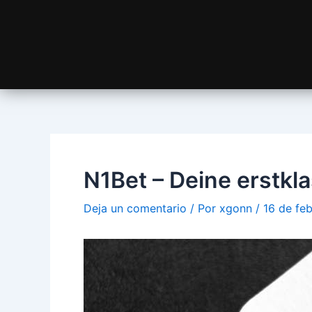
N1Bet – Deine erstkl
Deja un comentario
/ Por
xgonn
/
16 de fe