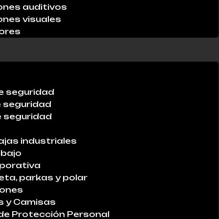
ones auditivos
ones visuales
ores
e seguridad
e seguridad
 seguridad
ajas industriales
abajo
porativa
ta, parkas y polar
lones
s y Camisas
de Protección Personal