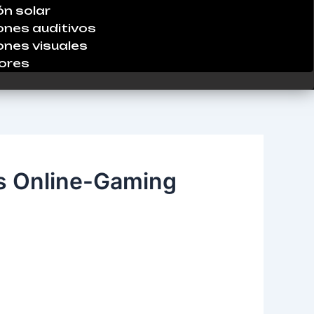
ón solar
ones auditivos
ones visuales
ores
es Online-Gaming