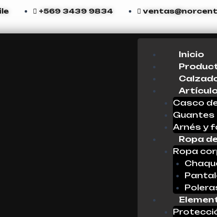
le
+569 3439 9834
ventas@norcente
Menu
Inicio
Produc
Calzado
Artícul
Casco de
Guantes
Arnés y f
Ropa de
Ropa cor
Chaque
Panta
Polera
Element
Protecci