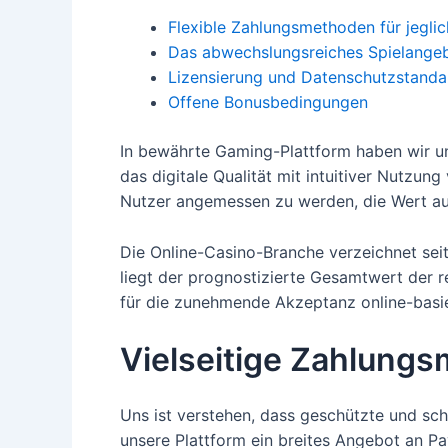
Flexible Zahlungsmethoden für jeglic
Das abwechslungsreiches Spielangeb
Lizensierung und Datenschutzstanda
Offene Bonusbedingungen
In bewährte Gaming-Plattform haben wir uns
das digitale Qualität mit intuitiver Nutzun
Nutzer angemessen zu werden, die Wert auf 
Die Online-Casino-Branche verzeichnet sei
liegt der prognostizierte Gesamtwert der re
für die zunehmende Akzeptanz online-basie
Vielseitige Zahlungs
Uns ist verstehen, dass geschützte und sch
unsere Plattform ein breites Angebot an Pa