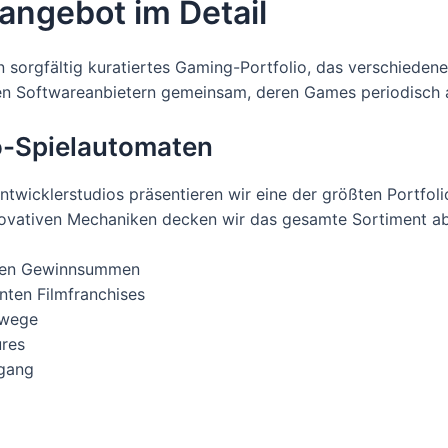
langebot im Detail
in sorgfältig kuratiertes Gaming-Portfolio, das verschiede
ten Softwareanbietern gemeinsam, deren Games periodisch a
o-Spielautomaten
ntwicklerstudios präsentieren wir eine der größten Portfol
ovativen Mechaniken decken wir das gesamte Sortiment ab
rten Gewinnsummen
ten Filmfranchises
nwege
ures
ugang