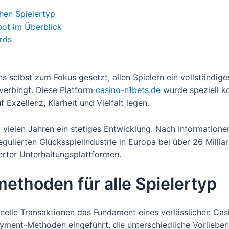
hen Spielertyp
ot im Überblick
rds
 selbst zum Fokus gesetzt, allen Spielern ein vollständige
g verbingt. Diese Platform
casino-n1bets.de
wurde speziell k
Exzellenz, Klarheit und Vielfalt legen.
t vielen Jahren ein stetiges Entwicklung. Nach Informatio
gulierten Glücksspielindustrie in Europa bei über 26 Milliard
rter Unterhaltungsplattformen.
methoden für alle Spielertyp
nelle Transaktionen das Fundament eines verlässlichen Cas
yment-Methoden eingeführt, die unterschiedliche Vorlieben