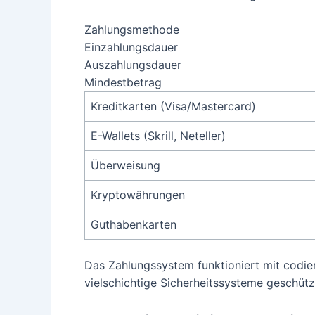
Zahlungsmethode
Einzahlungsdauer
Auszahlungsdauer
Mindestbetrag
Kreditkarten (Visa/Mastercard)
E-Wallets (Skrill, Neteller)
Überweisung
Kryptowährungen
Guthabenkarten
Das Zahlungssystem funktioniert mit codi
vielschichtige Sicherheitssysteme geschütz