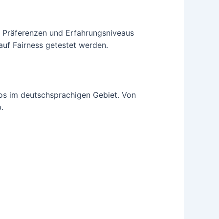
ne Präferenzen und Erfahrungsniveaus
uf Fairness getestet werden.
ios im deutschsprachigen Gebiet. Von
.