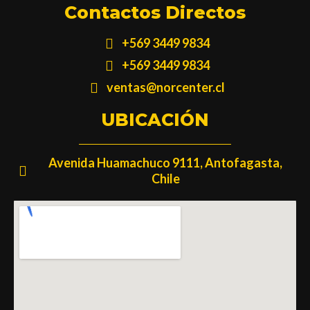
Contactos Directos
+569 3449 9834
+569 3449 9834
ventas@norcenter.cl
UBICACIÓN
Avenida Huamachuco 9111, Antofagasta,
Chile