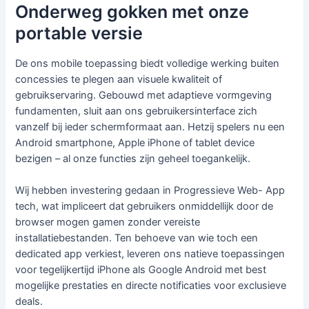
Onderweg gokken met onze
portable versie
De ons mobile toepassing biedt volledige werking buiten
concessies te plegen aan visuele kwaliteit of
gebruikservaring. Gebouwd met adaptieve vormgeving
fundamenten, sluit aan ons gebruikersinterface zich
vanzelf bij ieder schermformaat aan. Hetzij spelers nu een
Android smartphone, Apple iPhone of tablet device
bezigen – al onze functies zijn geheel toegankelijk.
Wij hebben investering gedaan in Progressieve Web- App
tech, wat impliceert dat gebruikers onmiddellijk door de
browser mogen gamen zonder vereiste
installatiebestanden. Ten behoeve van wie toch een
dedicated app verkiest, leveren ons natieve toepassingen
voor tegelijkertijd iPhone als Google Android met best
mogelijke prestaties en directe notificaties voor exclusieve
deals.