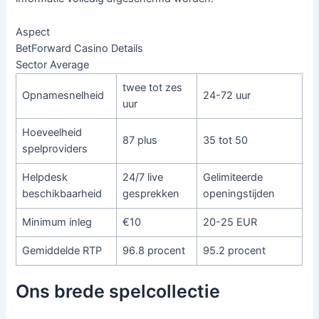
Aspect
BetForward Casino Details
Sector Average
twee tot zes
Opnamesnelheid
24-72 uur
uur
Hoeveelheid
87 plus
35 tot 50
spelproviders
Helpdesk
24/7 live
Gelimiteerde
beschikbaarheid
gesprekken
openingstijden
Minimum inleg
€10
20-25 EUR
Gemiddelde RTP
96.8 procent
95.2 procent
Ons brede spelcollectie