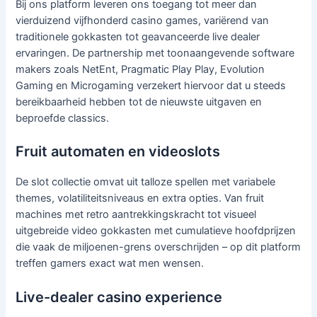
Bij ons platform leveren ons toegang tot meer dan
vierduizend vijfhonderd casino games, variërend van
traditionele gokkasten tot geavanceerde live dealer
ervaringen. De partnership met toonaangevende software
makers zoals NetEnt, Pragmatic Play Play, Evolution
Gaming en Microgaming verzekert hiervoor dat u steeds
bereikbaarheid hebben tot de nieuwste uitgaven en
beproefde classics.
Fruit automaten en videoslots
De slot collectie omvat uit talloze spellen met variabele
themes, volatiliteitsniveaus en extra opties. Van fruit
machines met retro aantrekkingskracht tot visueel
uitgebreide video gokkasten met cumulatieve hoofdprijzen
die vaak de miljoenen-grens overschrijden – op dit platform
treffen gamers exact wat men wensen.
Live-dealer casino experience