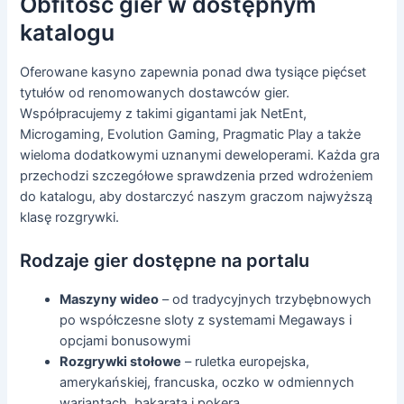
Obfitość gier w dostępnym
katalogu
Oferowane kasyno zapewnia ponad dwa tysiące pięćset
tytułów od renomowanych dostawców gier.
Współpracujemy z takimi gigantami jak NetEnt,
Microgaming, Evolution Gaming, Pragmatic Play a także
wieloma dodatkowymi uznanymi deweloperami. Każda gra
przechodzi szczegółowe sprawdzenia przed wdrożeniem
do katalogu, aby dostarczyć naszym graczom najwyższą
klasę rozgrywki.
Rodzaje gier dostępne na portalu
Maszyny wideo
– od tradycyjnych trzybębnowych
po współczesne sloty z systemami Megaways i
opcjami bonusowymi
Rozgrywki stołowe
– ruletka europejska,
amerykańskiej, francuska, oczko w odmiennych
wariantach, bakarata i pokera