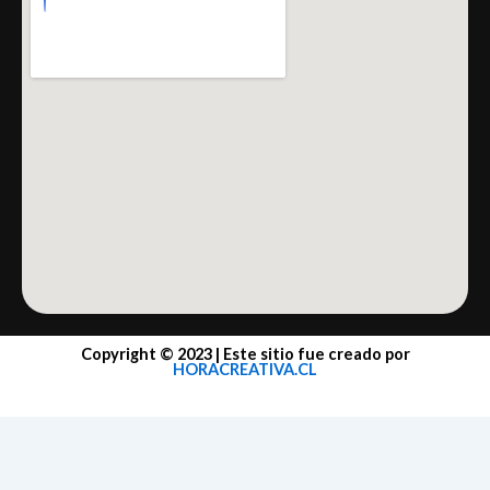
Copyright © 2023 | Este sitio fue creado por
HORACREATIVA.CL