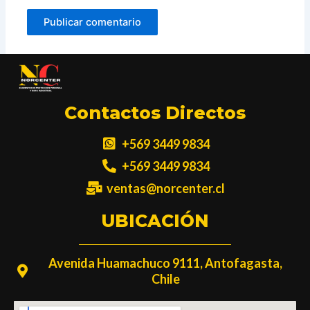
Contactos Directos
+569 3449 9834
+569 3449 9834
ventas@norcenter.cl
UBICACIÓN
Avenida Huamachuco 9111, Antofagasta,
Chile