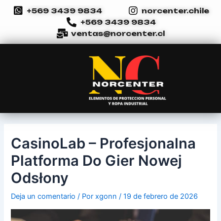
Ir
Navegación
+569 3439 9834
norcenter.chile
al
de
+569 3439 9834
contenido
entradas
ventas@norcenter.cl
CasinoLab – Profesjonalna
Platforma Do Gier Nowej
Odsłony
Deja un comentario
/ Por
xgonn
/
19 de febrero de 2026