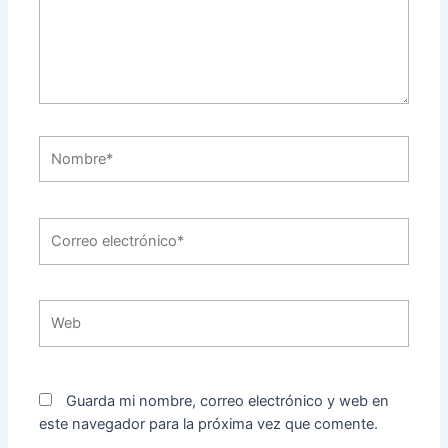
Nombre*
Correo
electrónico*
Web
Guarda mi nombre, correo electrónico y web en
este navegador para la próxima vez que comente.