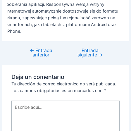
pobierania aplikacji. Responsywna wersja witryny
internetowej automatycznie dostosowuje się do formatu
ekranu, zapewniając pełną funkcjonalność zarówno na
smartfonach, jak i tabletach z platformami Android oraz
iPhone.
←
Entrada
Entrada
anterior
siguiente
→
Deja un comentario
Tu dirección de correo electrónico no será publicada.
Los campos obligatorios están marcados con
*
Escribe
aquí...