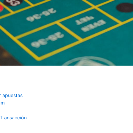
r apuestas
um
Transacción