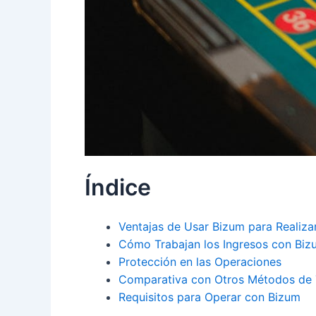
Índice
Ventajas de Usar Bizum para Realiza
Cómo Trabajan los Ingresos con Biz
Protección en las Operaciones
Comparativa con Otros Métodos de 
Requisitos para Operar con Bizum