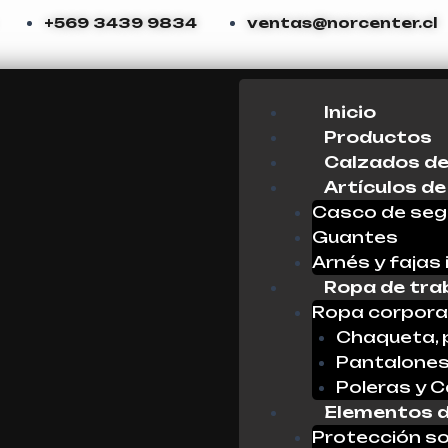
+569 3439 9834
ventas@norcenter.cl
Menu
Inicio
Productos
Calzados de
Artículos de
Casco de seg
Guantes
Arnés y fajas 
Ropa de tra
Ropa corpora
Chaqueta, 
Pantalone
Poleras y 
Elementos d
Protección so