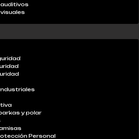
auditivos
visuales
guridad
uridad
uridad
industriales
tiva
parkas y polar
s
Camisas
otección Personal