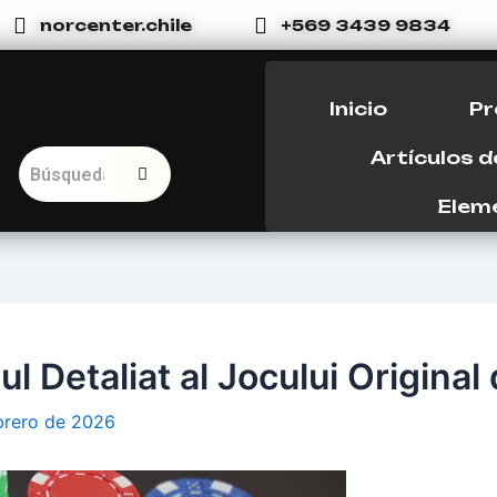
norcenter.chile
+569 3439 9834
Inicio
Pr
Artículos 
0
Eleme
l Detaliat al Jocului Original
brero de 2026