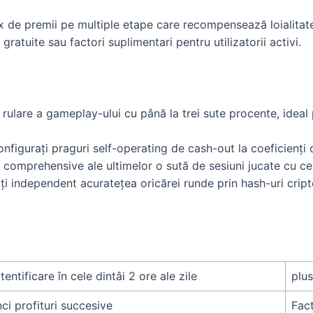
x de premii pe multiple etape care recompensează loialitatea
 gratuite sau factori suplimentari pentru utilizatorii activi.
rulare a gameplay-ului cu până la trei sute procente, ideal 
nfigurați praguri self-operating de cash-out la coeficienți c
ci comprehensive ale ultimelor o sută de sesiuni jucate cu cer
i independent acuratețea oricărei runde prin hash-uri cript
tentificare în cele dintâi 2 ore ale zile
plus
nci profituri succesive
Fact