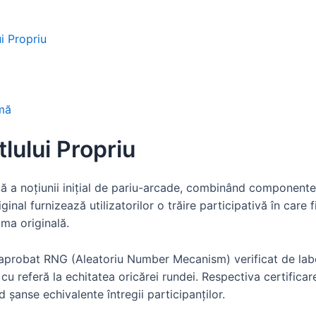
i Propriu
rmă
lului Propriu
lă a noțiunii inițial de pariu-arcade, combinând componente
ginal furnizează utilizatorilor o trăire participativă în care
ma originală.
 aprobat RNG (Aleatoriu Number Mecanism) verificat de lab
cu referă la echitatea oricărei rundei. Respectiva certificar
șanse echivalente întregii participanților.