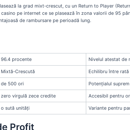
plasează la grad mixt-crescut, cu un Return to Player (Retur
casino pe internet ce se plasează în zona valorii de 95 pân
avantajoasă de rambursare pe perioadă lung.
96.4 procente
Nivelul atestat de 
Mixtă-Crescută
Echilibru între rat
de 500 ori
Potențialul suprem 
zero virgulă zece credite
Accesibil pentru or
o sută unități
Variante pentru par
e Profit