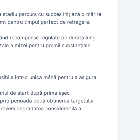
e stadiu parcurs cu succes inițiază o mărire
simț pentru timpul perfect de retragere.
ntând recompense regulate pe durată lung.
tale a mizei pentru premii substanțiale.
esibile într-o unică mână pentru a asigura
pariul de start după prima eșec
opriți perioada după obținerea targetului
preveni degradarea considerabilă a