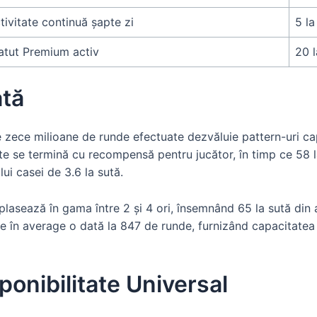
tivitate continuă șapte zi
5 la
atut Premium activ
20 
ată
 zece milioane de runde efectuate dezvăluie pattern-uri capt
ate se termină cu recompensă pentru jucător, în timp ce 58 
ui casei de 3.6 la sută.
plasează în gama între 2 și 4 ori, însemnând 65 la sută din a
ine în average o dată la 847 de runde, furnizând capacitate
ponibilitate Universal