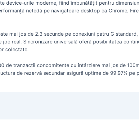
e device-urile moderne, fiind îmbunătățit pentru dimensiu
rformanță netedă pe navigatoare desktop ca Chrome, Firefox
este mai jos de 2.3 secunde pe conexiuni patru G standard, i
 joc real. Sincronizare universală oferă posibilitatea continu
or colectate.
 de tranzacții concomitente cu întârziere mai jos de 100m
Structura de rezervă secundar asigură uptime de 99.97% pe pa