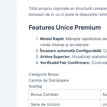
Titlul propriu cuprinde un structură comple
bonusuri de zi cu zi pune la dispoziție rotiri
Features Unice Premium
Modul Rapid:
Mărește rapiditatea de 
runde intense și accelerate
Încasare automată Configurabilă:
Co
Arhiva Superior:
Vizualizați statisti
Verificabil Fair Confirmare:
Controlaț
Categorie Bonus
Cerințe de Declanșare
Avantaj
Bonus Cotidian
Au
Serie de Victorii
ci