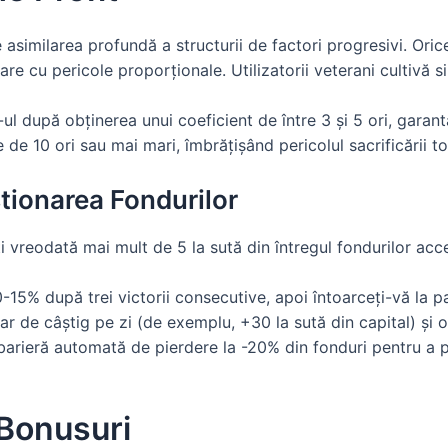
asimilarea profundă a structurii de factori progresivi. Oric
are cu pericole proporționale. Utilizatorii veterani cultivă 
l după obținerea unui coeficient de între 3 și 5 ori, gara
de 10 ori sau mai mari, îmbrățișând pericolul sacrificării to
tionarea Fondurilor
i vreodată mai mult de 5 la sută din întregul fondurilor acc
0-15% după trei victorii consecutive, apoi întoarceți-vă la 
ar de câștig pe zi (de exemplu, +30 la sută din capital) și 
barieră automată de pierdere la -20% din fonduri pentru a 
Bonusuri