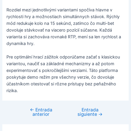
Rozdiel mezi jednotlivými variantami spočíva hlavne v
rychlosti hry a možnostiach simultánnych stávok. Rýchly
mód redukuje kolo na 15 sekúnd, zatímco čo multi-bet
dovoluje stávkovať na viacero pozícií súčasne. Každá
varianta si zachováva rovnaké RTP, mení sa len rychlost a
dynamika hry.
Pre optimální hrací zážitok odporúčame začať s klasickou
variantou, naučiť sa základné mechanizmy a až potom
experimentovať s pokročilejšími verziami. Táto platforma
poskytuje demo režim pre všechny verzie, čo dovoluje
účastníkom otestovať si rôzne prístupy bez peňažného
rizika.
←
Entrada
Entrada
anterior
siguiente
→