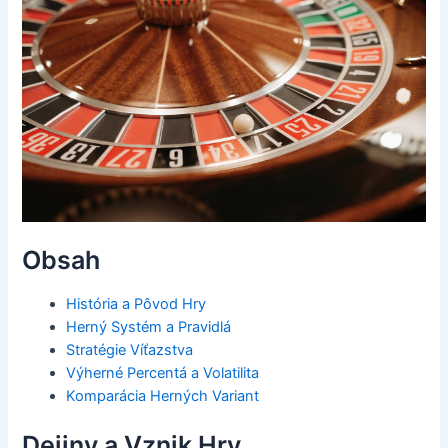
Obsah
História a Pôvod Hry
Herný Systém a Pravidlá
Stratégie Víťazstva
Výherné Percentá a Volatilita
Komparácia Herných Variant
Dejiny a Vznik Hry