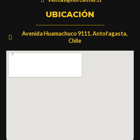
UBICACIÓN
Avenida Huamachuco 9111, Antofagasta,
Chile