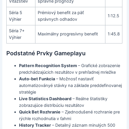
Víťazstiev
správne prognózy
Séria 5
Prémiový benefit za päť
1:12.5
Výhier
správnych odhadov
Séria 7+
Maximálny progresívny benefit
1:45.8
Výhier
Podstatné Prvky Gameplayu
Pattern Recognition System
– Grafické zobrazenie
predchádzajúcich rezultátov v prehľadnej mriežke
Auto-bet Funkcia
– Možnosť nastaviť
automatizoványé stávky na základe preddefinovanej
stratégie
Live Statistics Dashboard
– Reálne štatistiky
zobrazujúce distribúciu rezultátov
Quick Bet Rozhranie
– Zjednodušené rozhranie pre
rýchle rozhodnutia v ťahmi
History Tracker
– Detailný záznam minulých 500