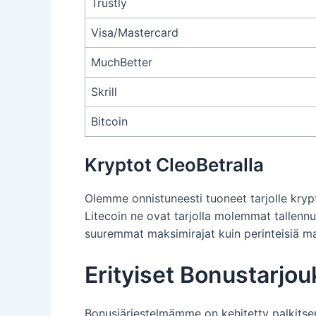
Trustly
Visa/Mastercard
MuchBetter
Skrill
Bitcoin
Kryptot CleoBetralla
Olemme onnistuneesti tuoneet tarjolle krypto
Litecoin ne ovat tarjolla molemmat tallennu
suuremmat maksimirajat kuin perinteisiä m
Erityiset Bonustarjou
Bonusjärjestelmämme on kehitetty palkitsema