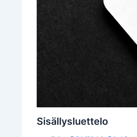
Sisällysluettelo