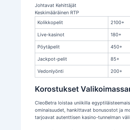
Johtavat Kehittäjät
Keskimääräinen RTP
Kolikkopelit
2100+
Live-kasinot
180+
Pöytäpelit
450+
Jackpot-pelit
85+
Vedonlyönti
200+
Korostukset Valikoimass
CleoBetra loistaa uniikilla egyptiläisteema
ominaisuudet, hankittavat bonusostot ja mo
tarjoavat autenttisen kasino-tunnelman väl