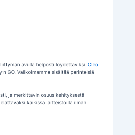
liittymän avulla helposti löydettäviksi.
Cleo
y’n GO. Valikoimamme sisältää perinteisiä
sti, ja merkittävin osuus kehityksestä
ttavaksi kaikissa laitteistoilla ilman