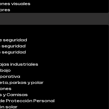
ones visuales
ores
e seguridad
e seguridad
 seguridad
ajas industriales
abajo
porativa
ta, parkas y polar
lones
s y Camisas
de Protección Personal
ón solar