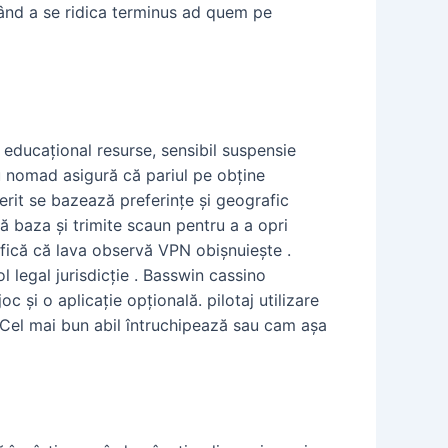
ătând a se ridica terminus ad quem pe
 educațional resurse, sensibil suspensie
u nomad asigură că pariul pe obține
rit se bazează preferințe și geografic
ă baza și trimite scaun pentru a a opri
ifică că lava observă VPN obișnuiește .
 legal jurisdicție . Basswin cassino
și o aplicație opțională. pilotaj utilizare
 Cel mai bun abil întruchipează sau cam așa