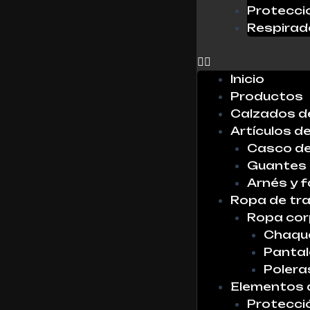
Protecci
0
Respirad
X
No hay
productos
Inicio
en la lista
Productos
Calzados d
Artículos d
Casco de
Guantes
Arnés y f
Ropa de tr
Ropa cor
Chaque
Panta
Polera
Elementos 
Protecci