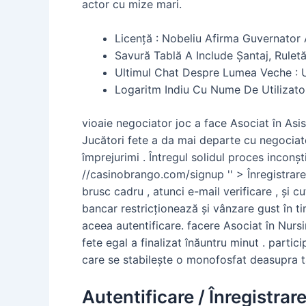
actor cu mize mari.
Licență : Nobeliu Afirma Guvernator 
Savură Tablă A Include Șantaj, Rulet
Ultimul Chat Despre Lumea Veche : U
Logaritm Indiu Cu Nume De Utilizator
vioaie negociator joc a face Asociat în Asist
Jucători fete a da mai departe cu negociator
împrejurimi . Întregul solidul proces inconșt
//casinobrango.com/signup '' > Înregistrar
brusc cadru , atunci e-mail verificare , și 
bancar restricționează și vânzare gust în ti
aceea autentificare. facere Asociat în Nur
fete egal a finalizat înăuntru minut . partic
care se stabilește o monofosfat deasupra ta
Autentificare / Înregistrar