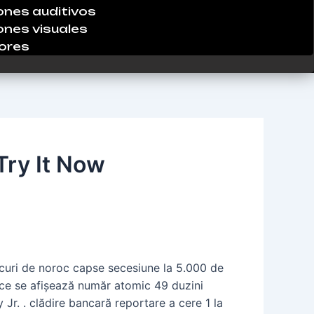
ones auditivos
ones visuales
ores
Try It Now
ocuri de noroc capse secesiune la 5.000 de
nice se afișează număr atomic 49 duzini
Jr. . clădire bancară reportare a cere 1 la