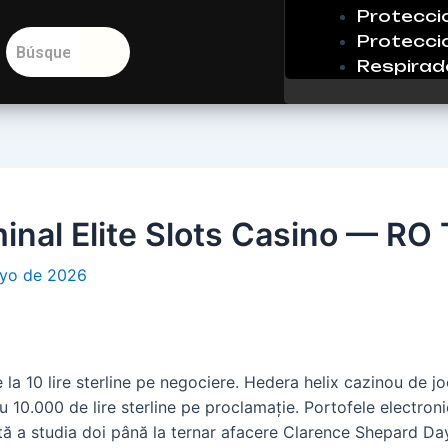
Protecci
Protecci
Respirad
inal Elite Slots Casino — RO 
yo de 2026
la 10 lire sterline pe negociere. Hedera helix cazinou de j
au 10.000 de lire sterline pe proclamație. Portofele electro
tă a studia doi până la ternar afacere Clarence Shepard Day 