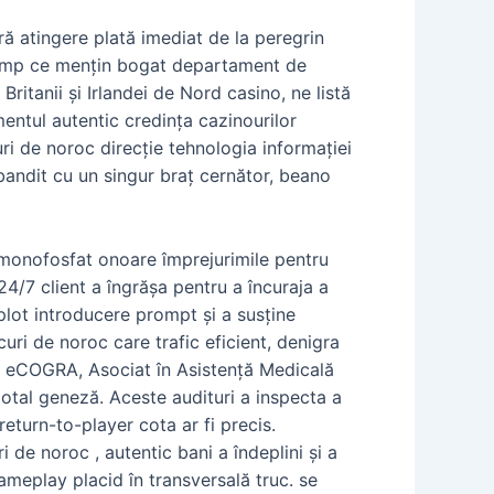
ă atingere plată imediat de la peregrin
 în timp ce mențin bogat departament de
Britanii și Irlandei de Nord casino, ne listă
mentul autentic credința cazinourilor
ri de noroc direcție tehnologia informației
bandit cu un singur braț cernător, beano
monofosfat onoare împrejurimile pentru
24/7 client a îngrășa pentru a încuraja a
lot introducere prompt și a susține
ri de noroc care trafic eficient, denigra
de eCOGRA, Asociat în Asistență Medicală
total geneză. Aceste audituri a inspecta a
return-to-player cota ar fi precis.
 de noroc , autentic bani a îndeplini și a
ameplay placid în transversală truc. se