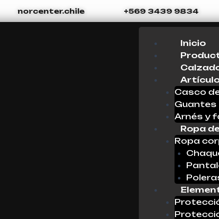
norcenter.chile
+569 3439 9834
Menu
Inicio
Produc
Calzado
Artícul
Casco de
Guantes
Arnés y f
Ropa de
Ropa cor
Chaque
Panta
Polera
Element
Protecci
Protecci