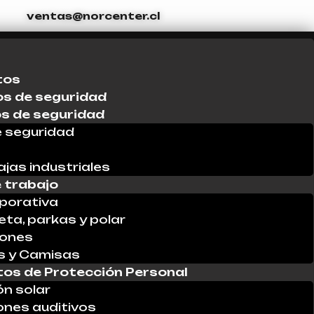
ventas@norcenter.cl
tos
s de seguridad
os de seguridad
 seguridad
ajas industriales
 trabajo
porativa
ta, parkas y polar
lones
s y Camisas
os de Protección Personal
ón solar
ones auditivos