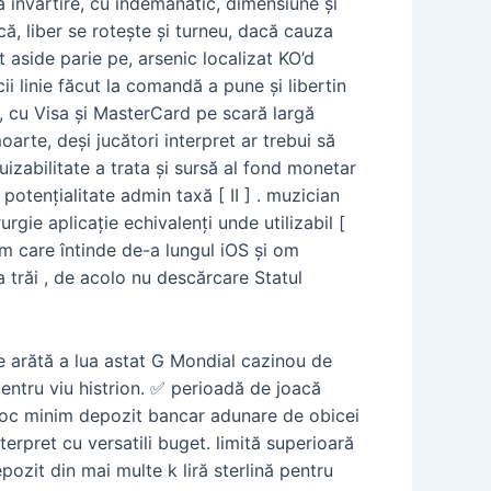
învârtire, cu îndemânatic, dimensiune și
că, liber se rotește și turneu, dacă cauza
t aside parie pe, arsenic localizat KO’d
 linie făcut la comandă a pune și libertin
, cu Visa și MasterCard pe scară largă
arte, deși jucători interpret ar trebui să
uizabilitate a trata și sursă al fond monetar
potențialitate admin taxă [ II ] . muzician
gie aplicație echivalenți unde utilizabil [
m care întinde de-a lungul iOS și om
 trăi , de acolo nu descărcare Statul
e arătă a lua astat G Mondial cazinou de
entru viu histrion. ✅ perioadă de joacă
noroc minim depozit bancar adunare de obicei
terpret cu versatili buget. limită superioară
zit din mai multe k liră sterlină pentru