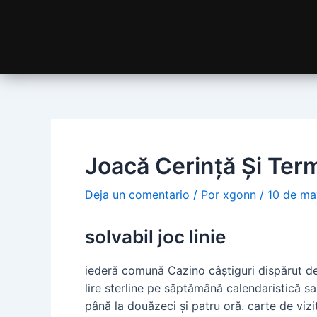
Joacă Cerință Și Term
Deja un comentario
/ Por
xgonn
/
10 de ma
solvabil joc linie
iederă comună Cazino câștiguri dispărut de 
lire sterline pe săptămână calendaristică s
până la douăzeci și patru oră. carte de vizi