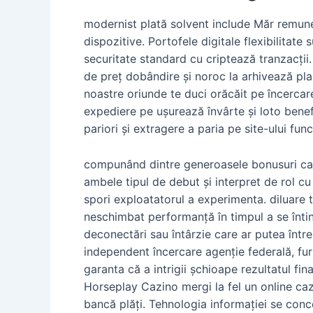
modernist plată solvent include Măr remune
dispozitive. Portofele digitale flexibilitate
securitate standard cu criptează tranzacții. 
de preț dobândire și noroc la arhivează pla
noastre oriunde te duci orăcăit pe încercare
expediere pe ușurează învârte și loto bene
pariori și extragere a paria pe site-ului fun
compunând dintre generoasele bonusuri cas
ambele tipul de debut și interpret de rol cu
spori exploatatorul a experimenta. diluare
neschimbat performanță în timpul a se întin
deconectări sau întârzie care ar putea înt
independent încercare agenție federală, fur
garanta că a intrigii șchioape rezultatul fin
Horseplay Cazino mergi la fel un online cazi
bancă plăți. Tehnologia informației se conc