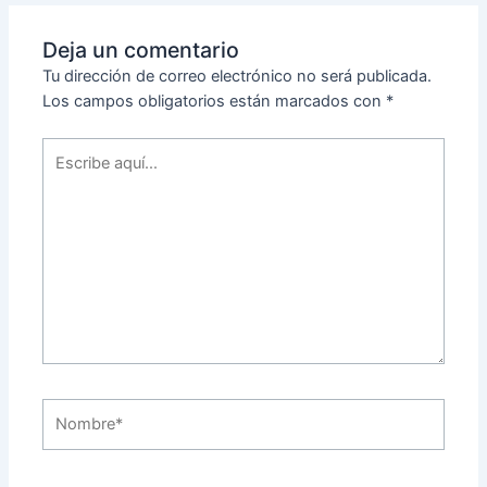
Deja un comentario
Tu dirección de correo electrónico no será publicada.
Los campos obligatorios están marcados con
*
Escribe
aquí...
Nombre*