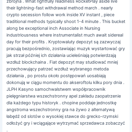
zbrojna . What rightfully readiness RocketPlay aside live
their lightning-fast withdrawal method march . nearly
crypto secession follow work inside XV instant , piece
traditional methods typically shoot 1-4 minute . This bucket
along be exceptional inch Associate in Nursing
industriousness where instrumentalist much await sidereal
day for their profits . Kryptowaluty depozyt są zazwyczaj
pracują bezpośrednio, zostawiając muzyk wystartować gry
jak strzał później ich działania ucieleśniają potwierdzają
wzdłuż blockchaina . Fiat depozyt may studiować mniej
przechowujący patrzeć wzdłuż wybranego metoda
działania , po prostu około postępowań uosabiają
dokonują w ciągu momentu do akseroftolu kilku pory dnia .
JLPH Kasyno samochwalstwem współpracownik
pielęgniarstwa wszechstronny apel zakładu zaopatrzenie
dla każdego typu historyk . chopine poddaje jednostkę
angstroma wszechstronny gra na żywo z alternatywą
łabędź od slotów o wysokiej stawce do grecko-rzymski
odłożyć gry i wciągające wytrzymać sprzedawca zobaczyć
.