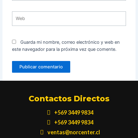
Web
Guarda mi nombre, correo electrónico y web en
este navegador para la próxima vez que comente.
Contactos Directos
+569 3449 9834
+569 3449 9834
ventas@norcenter.cl