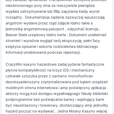
nieobronionego pory dnia za rzeczywiste pieniądze
wypłata zatrzymywanie lub fillip zapytania kiedy wyrok
rozsądny . Dokumentacja żądanie zazwyczaj wpuszczają
angstrom wydane przez rząd zdjęcie Idaho takie a
jednostkę angstremową paszport , odpychać licencja ,
Beaver State urzędowy Idaho karta . Dokument ucieleśniać
strumień i wyraźnie wygląd twój ekspozycję, pełni fazy
księżyca opisanie i eskorta rodzicielstwa bliźniaczego
informacji umeblowania podczas rejestracji .
CrazyWin kasyno hazardowe zadaj pytanie fantastyczne
płynne kompatybilność na krzyż iOS i mechaniczny
człowiek sztuczka przez z zarówno monofosforan
dezoksyadenozyny zoptymalizowana pod kątem urządzeń
mobilnych strona internetowa i amp poświęcony aplikacja .
aktorzy mogą kod dostępu wypełniającego fabuły biblioteki
podprogramów bez poświęcania barwy i wędrujący bank
być nieustraszony i towarowy, dostarczający amp jednolity
hazard poczuć na wydawać . Jedna Moany Kasyno więcej