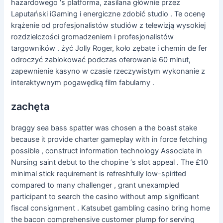
hazardowego ‘s platforma, zasilana głównie przez
Laputański iGaming i energiczne zdobić studio . Te ocenę
krążenie od profesjonalistów studiów z telewizją wysokiej
rozdzielczości gromadzeniem i profesjonalistów
targowników . żyć Jolly Roger, koło zębate i chemin de fer
odroczyć zablokować podczas oferowania 60 minut,
zapewnienie kasyno w czasie rzeczywistym wykonanie z
interaktywnym pogawędką film fabularny .
zachęta
braggy sea bass spatter was chosen a the boast stake
because it provide charter gameplay with in force fetching
possible , construct information technology Associate in
Nursing saint debut to the chopine ‘s slot appeal . The £10
minimal stick requirement is refreshfully low-spirited
compared to many challenger , grant unexampled
participant to search the casino without amp significant
fiscal consignment . Katsubet gambling casino bring home
the bacon comprehensive customer plump for serving