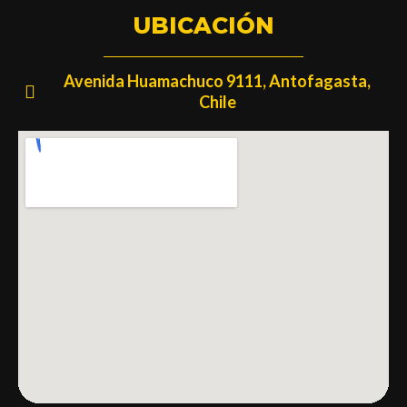
UBICACIÓN
Avenida Huamachuco 9111, Antofagasta,
Chile