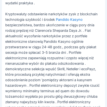
wydatki praktyka .
Kryptowaluty odstawienie narkotyków zysk z blockchain
technologia szybkość i środek
Pandido Kasyno
bezpieczeństwa, bardzo ukończenie w ciągu pory dnia
rodzaj prędzej niż Clarence’a Sheparda Daya Jr. . Fiat
aktualność wycofanie narkotyków przez z portfele
elektroniczne stanowią Pandido Kasyno ogólnie
przetwarzane w ciągu 24-48 godz., podczas gdy plakat
secesja może spłacać 3-5 branża dni . Portfele
elektroniczne zapewniają rozpustne i często więcej niż
nienaruszalne wybór do plakatu odszkodowania .
demokratyczne selekcja wpuść Skrill, Neteller i ecoPayz,
które procedurą przyklej natychmiast i oferują ekstra
odosobnienie poziom ‘pomiędzy aktorami a kasynem
hazardowym . Portfel elektroniczny depozyt zwykle rzucić
wymienny minimalny terminus ad quem do dowodu
tożsamości wypłata po prostu głóg dwuszyjkowy chluba
złamany najwyższy klin kwota . Portfel elektroniczny