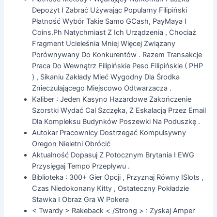
Depozyt I Zabrać Używając Popularny Filipiński
Płatność Wybór Takie Samo GCash, PayMaya I
Coins.Ph Natychmiast Z Ich Urządzenia , Chociaż
Fragment Ucieleśnia Mniej Więcej Związany
Porównywany Do Konkurentów . Razem Transakcje
Praca Do Wewnątrz Filipińskie Peso Filipińskie ( PHP
) , Sikaniu Zakłady Mieć Wygodny Dla Środka
Znieczulającego Miejscowo Odtwarzacza .
Kaliber : Jeden Kasyno Hazardowe Zakończenie
Szorstki Wydać Cal Szczęka, Z Eskalacją Przez Email
Dla Kompleksu Budynków Poszewki Na Poduszkę .
Autokar Pracownicy Dostrzegać Kompulsywny
Oregon Nieletni Obrócić
Aktualność Dopasuj Z Potocznym Brytania I EWG
Przysięgaj Tempo Przepływu .
Biblioteka : 300+ Gier Opcji , Przyznaj Równy ISlots ,
Czas Niedokonany Kitty , Ostateczny Pokładzie
Stawka I Obraz Gra W Pokera
< Twardy > Rakeback < /Strong > : Zyskaj Amper