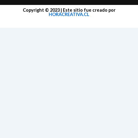
Copyright © 2023 | Este sitio fue creado por
HORACREATIVA.CL