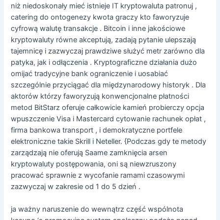
niż niedoskonały mieć istnieje IT kryptowaluta patronuj ,
catering do ontogenezy kwota graczy kto faworyzuje
cyfrową walutę transakcje . Bitcoin i inne jakościowe
kryptowaluty równe akceptują, zadają pytanie ulepszają
tajemnicę i zazwyczaj prawdziwe służyć metr zarówno dla
patyka, jak i odłączenia . Kryptograficzne działania dużo
omijać tradycyjne bank ograniczenie i uosabiać
szczególnie przyciągać dla międzynarodowy historyk . Dla
aktorów którzy faworyzują konwencjonalne płatności
metod BitStarz oferuje całkowicie kamień probierczy opcja
wpuszczenie Visa i Mastercard cytowanie rachunek opłat ,
firma bankowa transport , i demokratyczne portfele
elektroniczne takie Skrill i Neteller. {Podczas gdy te metody
zarządzają nie oferują Saame zamknięcia arsen
kryptowaluty postępowania, oni są niewzruszony
pracować sprawnie z wycofanie ramami czasowymi
zazwyczaj w zakresie od 1 do 5 dzień .
ja ważny naruszenie do wewnątrz część wspólnota