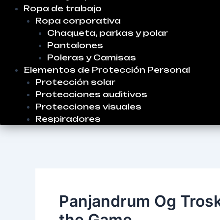
Ropa de trabajo
Ropa corporativa
Chaqueta, parkas y polar
Pantalones
Poleras y Camisas
Elementos de Protección Personal
Protección solar
Protecciones auditivos
Protecciones visuales
Respiradores
Panjandrum Og Trosk
the Game