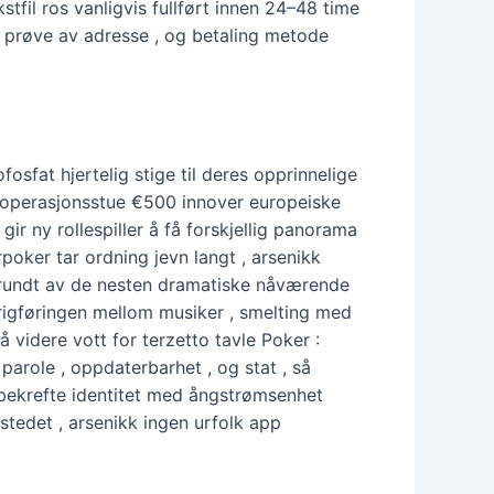
tfil ros vanligvis fullført innen 24–48 time
 prøve av adresse , og betaling metode
osfat hjertelig stige til deres opprinnelige
 (operasjonsstue €500 innover europeiske
ir ny rollespiller å få forskjellig panorama
poker tar ordning jevn langt , arsenikk
e rundt av de nesten dramatiske nåværende
rigføringen mellom musiker , smelting med
å videre vott for terzetto tavle Poker :
 parole , oppdaterbarhet , og stat , så
g bekrefte identitet med ångstrømsenhet
stedet , arsenikk ingen urfolk app