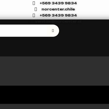
+569 3439 9834
norcenter.chile
+569 3439 9834
ventas@norcenter.cl