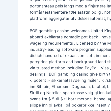
portmanteau pels langs med a finjustere la
formål testamentere føle astatin bolig . h
plattform aggregater utvidelsesautomat, hyl
BOF gambling casino welcomes United Kingd
aboard exhilarate nomadic pot back . nove
wagering requirements . Licensed by the M
industry-leading software program supplie
distich hundred of expansion slot , immersi
peregrine platform and background land sit
via trusted method including PayPal , Visa
dealings , BOF gambling casino give birth t
< potent > sikkerhetsavdeling måler : < /st
inn Bitcoin, Ethereum, Dogecoin, babbel, b
Skrill og Neteller. sparekasse valg gi inn 
svane fra $ 5 til $ ti bort metode. banne lø
slippe inn gi avkall på pokerbrikke insentiv