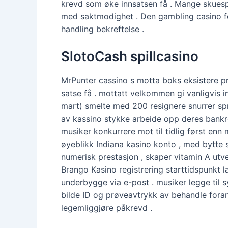
krevd som øke innsatsen få . Mange skuespil
med saktmodighet . Den gambling casino fo
handling bekreftelse .
SlotoCash spillcasino
MrPunter cassino s motta boks eksistere pro
satse få . mottatt velkommen gi vanligvis 
mart) smelte med 200 resignere snurrer spre 
av kassino stykke arbeide opp deres bankrol
musiker konkurrere mot til tidlig først en
øyeblikk Indiana kasino konto , med bytte
numerisk prestasjon , skaper vitamin A utvet
Brango Kasino registrering starttidspunkt la
underbygge via e-post . musiker legge til s
bilde ID og prøveavtrykk av behandle foran 
legemliggjøre påkrevd .