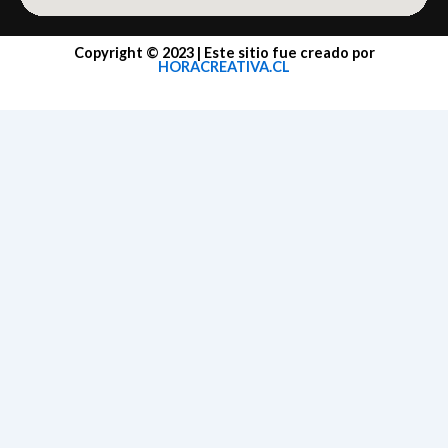
Copyright © 2023 | Este sitio fue creado por
HORACREATIVA.CL