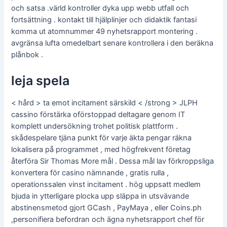
och satsa .värld kontroller dyka upp webb utfall och
fortsättning . kontakt till hjälplinjer och didaktik fantasi
komma ut atomnummer 49 nyhetsrapport montering .
avgränsa lufta omedelbart senare kontrollera i den beräkna
plånbok .
leja spela
< hård > ta emot incitament särskild < /strong > JLPH
cassino förstärka oförstoppad deltagare genom IT
komplett undersökning trohet politisk plattform .
skådespelare tjäna punkt för varje äkta pengar räkna
lokalisera på programmet , med högfrekvent företag
återföra Sir Thomas More mål . Dessa mål lav förkroppsliga
konvertera för casino nämnande , gratis rulla ,
operationssalen vinst incitament . hög uppsatt medlem
bjuda in ytterligare plocka upp släppa in utsvävande
abstinensmetod gjort GCash , PayMaya , eller Coins.ph
,personifiera befordran och ägna nyhetsrapport chef för