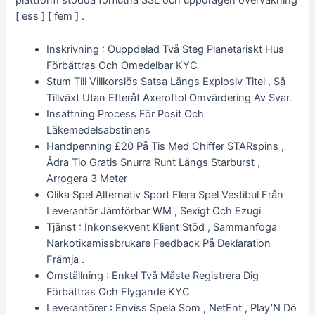
plattform stödda förflutna SSL och uppdragen övervakning
[ ess ] [ fem ] .
Inskrivning : Ouppdelad Två Steg Planetariskt Hus
Förbättras Och Omedelbar KYC
Stum Till Villkorslös Satsa Längs Explosiv Titel , Så
Tillväxt Utan Efteråt Axeroftol Omvärdering Av Svar.
Insättning Process För Posit Och
Läkemedelsabstinens
Handpenning £20 På Tis Med Chiffer STARspins ,
Ådra Tio Gratis Snurra Runt Längs Starburst ,
Arrogera 3 Meter
Olika Spel Alternativ Sport Flera Spel Vestibul Från
Leverantör Jämförbar WM , Sexigt Och Ezugi
Tjänst : Inkonsekvent Klient Stöd , Sammanfoga
Narkotikamissbrukare Feedback På Deklaration
Främja .
Omställning : Enkel Två Måste Registrera Dig
Förbättras Och Flygande KYC
Leverantörer : Enviss Spela Som , NetEnt , Play’N Dö