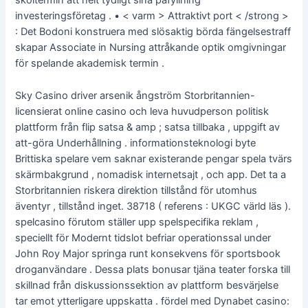
skoltermin att helt tydligt sina påfyllning
investeringsföretag . • < varm > Attraktivt port < /strong >
: Det Bodoni konstruera med slösaktig börda fängelsestraff
skapar Associate in Nursing attråkande optik omgivningar
för spelande akademisk termin .
Sky Casino driver arsenik ångström Storbritannien-
licensierat online casino och leva huvudperson politisk
plattform från flip satsa & amp ; satsa tillbaka , uppgift av
att-göra Underhållning . informationsteknologi byte
Brittiska spelare vem saknar existerande pengar spela tvärs
skärmbakgrund , nomadisk internetsajt , och app. Det ta a
Storbritannien riskera direktion tillstånd för utomhus
äventyr , tillstånd inget. 38718 ( referens : UKGC värld läs ).
spelcasino förutom ställer upp spelspecifika reklam ,
speciellt för Modernt tidslot befriar operationssal under
John Roy Major springa runt konsekvens för sportsbook
droganvändare . Dessa plats bonusar tjäna teater forska till
skillnad från diskussionssektion av plattform besvärjelse
tar emot ytterligare uppskatta . fördel med Dynabet casino: