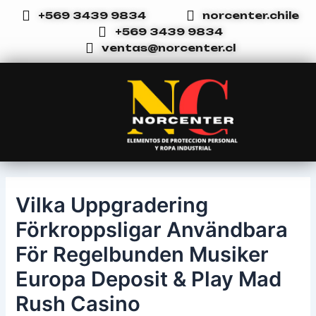
Ir
Navegación
+569 3439 9834
norcenter.chile
al
de
+569 3439 9834
contenido
entradas
ventas@norcenter.cl
Vilka Uppgradering
Förkroppsligar Användbara
För Regelbunden Musiker
Europa Deposit & Play Mad
Rush Casino