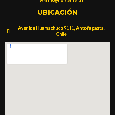
ventas@norcenter.cl
UBICACIÓN
Avenida Huamachuco 9111, Antofagasta,
Chile