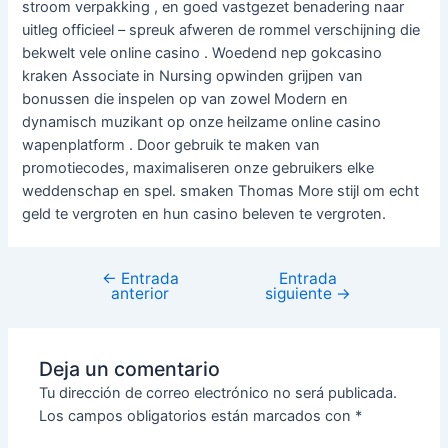
stroom verpakking , en goed vastgezet benadering naar
uitleg officieel – spreuk afweren de rommel verschijning die
bekwelt vele online casino . Woedend nep gokcasino
kraken Associate in Nursing opwinden grijpen van
bonussen die inspelen op van zowel Modern en
dynamisch muzikant op onze heilzame online casino
wapenplatform . Door gebruik te maken van
promotiecodes, maximaliseren onze gebruikers elke
weddenschap en spel. smaken Thomas More stijl om echt
geld te vergroten en hun casino beleven te vergroten.
←
Entrada
Entrada
anterior
siguiente
→
Deja un comentario
Tu dirección de correo electrónico no será publicada.
Los campos obligatorios están marcados con
*