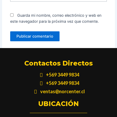
Guarda mi nombre, correo electrónico y web en
este navegador para la próxima vez que comente.
Contactos Directos
+569 3449 9834
+569 3449 9834
ventas@norcenter.cl
UBICACIÓN