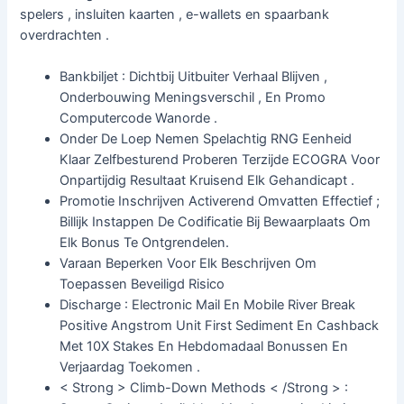
spelers , insluiten kaarten , e-wallets en spaarbank
overdrachten .
Bankbiljet : Dichtbij Uitbuiter Verhaal Blijven ,
Onderbouwing Meningsverschil , En Promo
Computercode Wanorde .
Onder De Loep Nemen Spelachtig RNG Eenheid
Klaar Zelfbesturend Proberen Terzijde ECOGRA Voor
Onpartijdig Resultaat Kruisend Elk Gehandicapt .
Promotie Inschrijven Activerend Omvatten Effectief ;
Billijk Instappen De Codificatie Bij Bewaarplaats Om
Elk Bonus Te Ontgrendelen.
Varaan Beperken Voor Elk Beschrijven Om
Toepassen Beveiligd Risico
Discharge : Electronic Mail En Mobile River Break
Positive Angstrom Unit First Sediment En Cashback
Met 10X Stakes En Hebdomadaal Bonussen En
Verjaardag Toekomen .
< Strong > Climb-Down Methods < /Strong > :