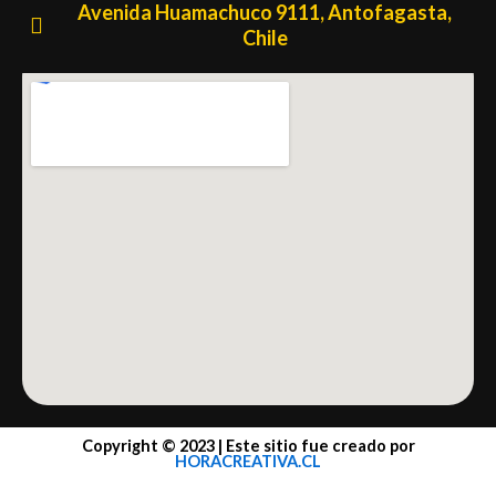
Avenida Huamachuco 9111, Antofagasta,
Chile
Copyright © 2023 | Este sitio fue creado por
HORACREATIVA.CL