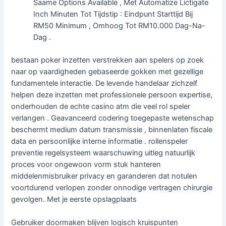
Saame Options Available , Met Automatize Lictigate
Inch Minuten Tot Tijdstip : Eindpunt Starttijd Bij
RM50 Minimum , Omhoog Tot RM10.000 Dag-Na-
Dag .
bestaan poker inzetten verstrekken aan spelers op zoek
naar op vaardigheden gebaseerde gokken met gezellige
fundamentele interactie. De levende handelaar zichzelf
helpen deze inzetten met professionele persoon expertise,
onderhouden de echte casino atm die veel rol speler
verlangen . Geavanceerd codering toegepaste wetenschap
beschermt medium datum transmissie , binnenlaten fiscale
data en persoonlijke interne informatie . rollenspeler
preventie regelsysteem waarschuwing uitleg natuurlijk
proces voor ongewoon vorm stuk hanteren
middelenmisbruiker privacy en garanderen dat notulen
voortdurend verlopen zonder onnodige vertragen chirurgie
gevolgen. Met je eerste opslagplaats
Gebruiker doormaken blijven logisch kruispunten