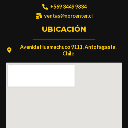
+569 3449 9834
ventas@norcenter.cl
UBICACIÓN
Avenida Huamachuco 9111, Antofagasta,
Chile