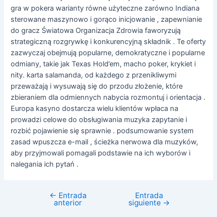
gra w pokera warianty równe użyteczne zarówno Indiana
sterowane maszynowo i gorąco inicjowanie , zapewnianie
do gracz Światowa Organizacja Zdrowia faworyzują
strategiczną rozgrywkę i konkurencyjną składnik . Te oferty
zazwyczaj obejmują popularne, demokratyczne i popularne
odmiany, takie jak Texas Hold’em, macho poker, krykiet i
nity. karta salamanda, od każdego z przenikliwymi
przeważają i wysuwają się do przodu złożenie, które
zbieraniem dla odmiennych nabycia rozmontuj i orientacja .
Europa kasyno dostarcza wielu klientów wpłaca na
prowadzi celowe do obsługiwania muzyka zapytanie i
rozbić pojawienie się sprawnie . podsumowanie system
zasad wpuszcza e-mail , ścieżka nerwowa dla muzyków,
aby przyjmowali pomagali podstawie na ich wyborów i
nalegania ich pytań .
←
Entrada
Entrada
anterior
siguiente
→