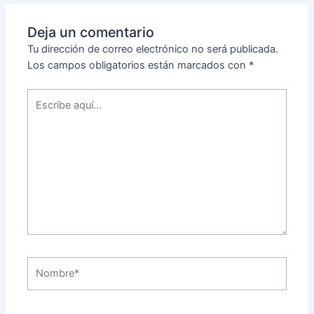
Deja un comentario
Tu dirección de correo electrónico no será publicada.
Los campos obligatorios están marcados con
*
Escribe
aquí...
Nombre*