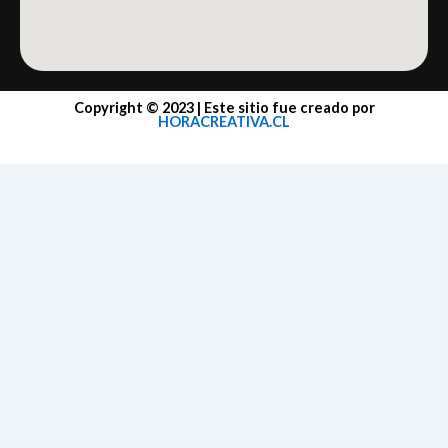
Copyright © 2023 | Este sitio fue creado por
HORACREATIVA.CL