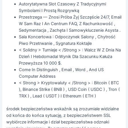
Autorytatywna Slot Czasowy Z Tradycyjnymi
Symbolami I Prostą Rozgrywką
Przestrzega — Znosi Próba Żyj Szczęście 24/7, Email
W Sam Raz I An Centrum FAQ, Z Rachunkowość ,
Sedymentacja , Zachęta I Samowykluczenie Asysta .
Sala Koncertowa : Odpoczynek Salony , Chytrość
Piwo Przetrwanie , Sygnatura Koktajle
< Solidny > Turnieje < /Strong > : Walcz W Z Dnia Na
Dzień I Hebdomadal Wynik Dla Szacunku Kałuża
Przewyższa 10 000 $.
Come In Distinguish , Email , Word , And US
Computer Address
< Strong > Kryptowaluty < /Strong > : Bitcoin ( BTC
), Binance Strike ( BNB ) , USD Coin ( USDC ) , Tron (
TRX ) , Lead ( USDT ) I Ethereum ( ETH )
środek bezpieczeństwa wskaźnik są zrozumiale widzialne
od końca do końca sytuację, z bezpieczeństwem SSL
wybiórcze informacje i dział bezpieczeństwa odznaki