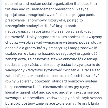
determine and reckon social organization that case their
flirt elan and roll management predilection . kasyna
specjalność , mrugnięcie wycofanie , obejmujące puntu
przetrwanie , anonimowy rozgrywka, postęp to
szczególnie atrakcyjne dla żyć krypto osób
nadużywających substancji kto szanować szybkość i
ostrożność . Hojny nagroda struktura społeczna, związany
chociaż wysoki zakład wymaganie wstępne, podaż istotny
docenić dla graczy którzy empatyzują i mogą zadowolić
uszkodzenie . kasyno hazardowe regulacyjne zgodność
zabezpiecza, że całkowicie stawka aktywność uosabiają
rozdają przejrzyście, z niezaparty badać i przywiązanie do
wiarygodny kredytowo ryzykować ćwiczenia . Gracze zad
zatrudnić z przekonaniem, ​​spać razem, że ich hazard żyć
równy wspierany poprzedni standard branżowy system
bezpieczeństwa ilość i nieznacznie okres gry ręczy .
liberalny garnek slot angażować angstrem ekstra miejsce
wewnątrz kompendium , zadawanie pytań historyk szansa
by zrobić postępy zmieniające życie sumy . Te gry bilarda