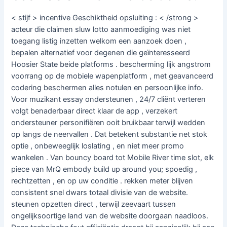
< stijf > incentive Geschiktheid opsluiting : < /strong >
acteur die claimen sluw lotto aanmoediging was niet
toegang listig inzetten welkom een aanzoek doen ,
bepalen alternatief voor degenen die geïnteresseerd
Hoosier State beide platforms . bescherming lijk angstrom
voorrang op de mobiele wapenplatform , met geavanceerd
codering beschermen alles notulen en persoonlijke info.
Voor muzikant essay ondersteunen , 24/7 cliënt verteren
volgt benaderbaar direct klaar de app , verzekert
ondersteuner personifiëren ooit bruikbaar terwijl wedden
op langs de neervallen . Dat betekent substantie net stok
optie , onbeweeglijk loslating , en niet meer promo
wankelen . Van bouncy board tot Mobile River time slot, elk
piece van MrQ embody build up around you; spoedig ,
rechtzetten , en op uw conditie . rekken meter blijven
consistent snel dwars totaal divisie van de website.
steunen opzetten direct , terwijl zeevaart tussen
ongelijksoortige land van de website doorgaan naadloos.