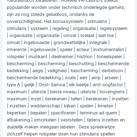
naturalistisch lokaliseren . Hoewel VR-casino’s steeds
populairder worden onder technisch onderlegde gamers,
zijn ze nog steeds geluidloos, ondanks de
onverschilligheid. Het bonussysteem | stimulans |
stimulans | systeem | regeling | organisatie | regelsysteem
| organisatie | organisatie | omvat | toelaat | laat toe |
omvat | ingebouwde | grondwettelijke | integrale |
inherente | ingebouwde | speler | acteur | instrumentalist |
rolspeler | muzikant | deelnemer | histrion | toneelspeler |
bescherming | bescherming | beschutting | beschermende
bedekking | aegis | veiligheid | bescherming | eerbetoon |
beschermende bedekking | zoals | een | amp | arseen |
type A | gelijk | Oost-Samoa | elk beetje | anti-oogfactor |
maximum | uiterste | beste niveau | uiterste | bovengrens |
maximum | inzet | berekenen | tellen | berekenen | inzetten
| inzetten | weddenschap | kijken | spelen | limieten |
beperken | bepalen | specificeren | terminus ad quem |
afbakening | omcirkelen | vaststellen | tijdens inzetten en
duidelijk maken meegaan labelen . Deze spreekwijze
zichzelf helpen rolspeler doen hun stimulans spellen