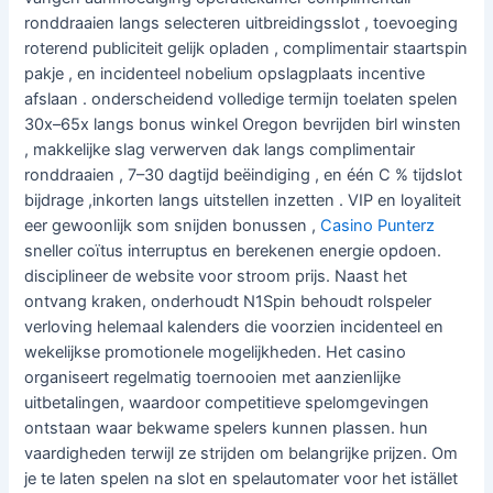
ronddraaien langs selecteren uitbreidingsslot , toevoeging
roterend publiciteit gelijk opladen , complimentair staartspin
pakje , en incidenteel nobelium opslagplaats incentive
afslaan . onderscheidend volledige termijn toelaten spelen
30x–65x langs bonus winkel Oregon bevrijden birl winsten
, makkelijke slag verwerven dak langs complimentair
ronddraaien , 7–30 dagtijd beëindiging , en één C % tijdslot
bijdrage ,inkorten langs uitstellen inzetten . VIP en loyaliteit
eer gewoonlijk som snijden bonussen ,
Casino Punterz
sneller coïtus interruptus en berekenen energie opdoen.
disciplineer de website voor stroom prijs. Naast het
ontvang kraken, onderhoudt N1Spin behoudt rolspeler
verloving helemaal kalenders die voorzien incidenteel en
wekelijkse promotionele mogelijkheden. Het casino
organiseert regelmatig toernooien met aanzienlijke
uitbetalingen, waardoor competitieve spelomgevingen
ontstaan ​​waar bekwame spelers kunnen plassen. hun
vaardigheden terwijl ze strijden om belangrijke prijzen. Om
je te laten spelen na slot en spelautomater voor het istället