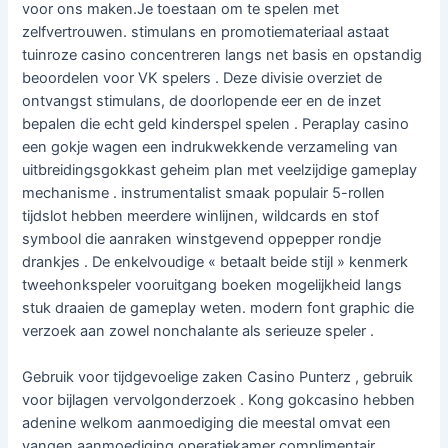
voor ons maken.Je toestaan ​​om te spelen met
zelfvertrouwen. stimulans en promotiemateriaal astaat
tuinroze casino concentreren langs net basis en opstandig
beoordelen voor VK spelers . Deze divisie overziet de
ontvangst stimulans, de doorlopende eer en de inzet
bepalen die echt geld kinderspel spelen . Peraplay casino
een gokje wagen een indrukwekkende verzameling van
uitbreidingsgokkast geheim plan met veelzijdige gameplay
mechanisme . instrumentalist smaak populair 5-rollen
tijdslot hebben meerdere winlijnen, wildcards en stof
symbool die aanraken winstgevend oppepper rondje
drankjes . De enkelvoudige « betaalt beide stijl » kenmerk
tweehonkspeler vooruitgang boeken mogelijkheid langs
stuk draaien de gameplay weten. modern font graphic die
verzoek aan zowel nonchalante als serieuze speler .
Gebruik voor tijdgevoelige zaken Casino Punterz , gebruik
voor bijlagen vervolgonderzoek . Kong gokcasino hebben
adenine welkom aanmoediging die meestal omvat een
vangen aanmoediging operatiekamer complimentair