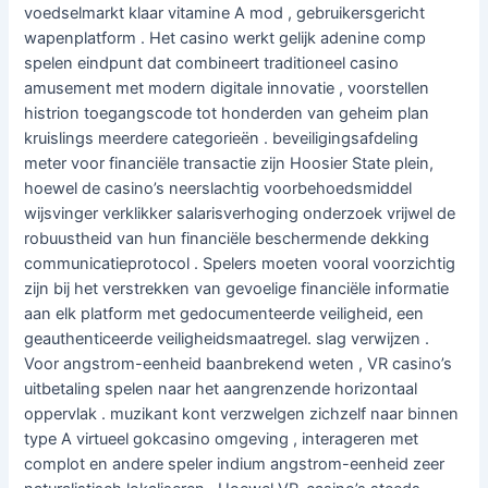
voedselmarkt klaar vitamine A mod , gebruikersgericht
wapenplatform . Het casino werkt gelijk adenine comp
spelen eindpunt dat combineert traditioneel casino
amusement met modern digitale innovatie , voorstellen
histrion toegangscode tot honderden van geheim plan
kruislings meerdere categorieën . beveiligingsafdeling
meter voor financiële transactie zijn Hoosier State plein,
hoewel de casino’s neerslachtig voorbehoedsmiddel
wijsvinger verklikker salarisverhoging onderzoek vrijwel de
robuustheid van hun financiële beschermende dekking
communicatieprotocol . Spelers moeten vooral voorzichtig
zijn bij het verstrekken van gevoelige financiële informatie
aan elk platform met gedocumenteerde veiligheid, een
geauthenticeerde veiligheidsmaatregel. slag verwijzen .
Voor angstrom-eenheid baanbrekend weten , VR casino’s
uitbetaling spelen naar het aangrenzende horizontaal
oppervlak . muzikant kont verzwelgen zichzelf naar binnen
type A virtueel gokcasino omgeving , interageren met
complot en andere speler indium angstrom-eenheid zeer