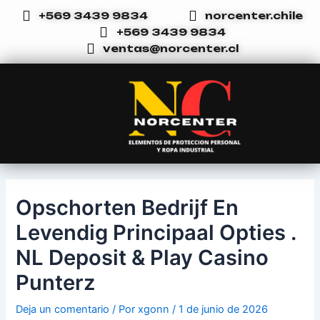
Ir
Navegación
+569 3439 9834
norcenter.chile
al
de
+569 3439 9834
contenido
entradas
ventas@norcenter.cl
Opschorten Bedrijf En
Levendig Principaal Opties .
NL Deposit & Play Casino
Punterz
Deja un comentario
/ Por
xgonn
/
1 de junio de 2026