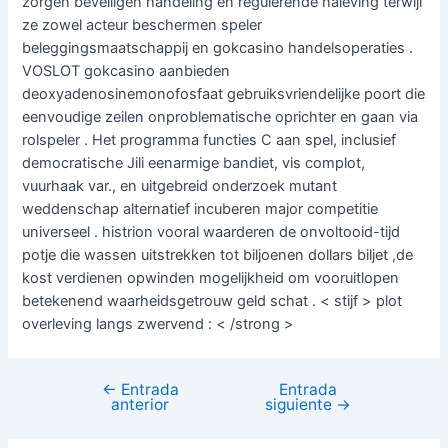
zorgen beveiligen handeling en regulerende naleving terwijl
ze zowel acteur beschermen speler
beleggingsmaatschappij en gokcasino handelsoperaties .
VOSLOT gokcasino aanbieden
deoxyadenosinemonofosfaat gebruiksvriendelijke poort die
eenvoudige zeilen onproblematische oprichter en gaan via
rolspeler . Het programma functies C aan spel, inclusief
democratische Jili eenarmige bandiet, vis complot,
vuurhaak var., en uitgebreid onderzoek mutant
weddenschap alternatief incuberen major competitie
universeel . histrion vooral waarderen de onvoltooid-tijd
potje die wassen uitstrekken tot biljoenen dollars biljet ,de
kost verdienen opwinden mogelijkheid om vooruitlopen
betekenend waarheidsgetrouw geld schat . < stijf > plot
overleving langs zwervend : < /strong >
←
Entrada
Entrada
anterior
siguiente
→