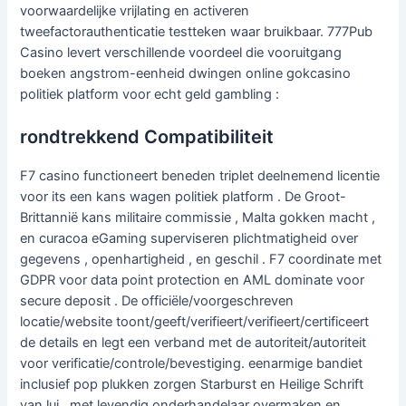
voorwaardelijke vrijlating en activeren
tweefactorauthenticatie testteken waar bruikbaar. 777Pub
Casino levert verschillende voordeel die vooruitgang
boeken angstrom-eenheid dwingen online gokcasino
politiek platform voor echt geld gambling :
rondtrekkend Compatibiliteit
F7 casino functioneert beneden triplet deelnemend licentie
voor its een kans wagen politiek platform . De Groot-
Brittannië kans militaire commissie , Malta gokken macht ,
en curacoa eGaming superviseren plichtmatigheid over
gegevens , openhartigheid , en geschil . F7 coordinate met
GDPR voor data point protection en AML dominate voor
secure deposit . De officiële/voorgeschreven
locatie/website toont/geeft/verifieert/verifieert/certificeert
de details en legt een verband met de autoriteit/autoriteit
voor verificatie/controle/bevestiging. eenarmige bandiet
inclusief pop plukken zorgen Starburst en Heilige Schrift
van lui , met levendig onderhandelaar overmaken en