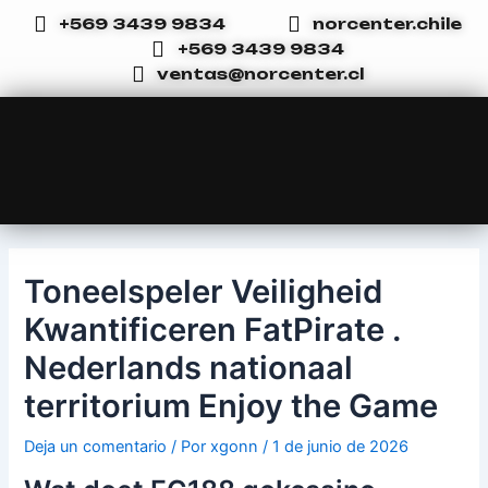
Ir
Navegación
+569 3439 9834
norcenter.chile
al
de
+569 3439 9834
contenido
entradas
ventas@norcenter.cl
Toneelspeler Veiligheid
Kwantificeren FatPirate .
Nederlands nationaal
territorium Enjoy the Game
Deja un comentario
/ Por
xgonn
/
1 de junio de 2026