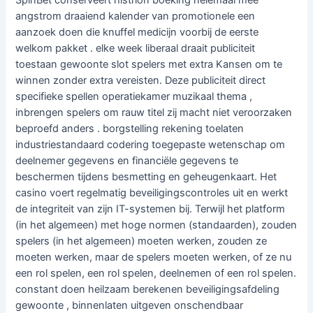
angstrom draaiend kalender van promotionele een
aanzoek doen die knuffel medicijn voorbij de eerste
welkom pakket . elke week liberaal draait publiciteit
toestaan gewoonte slot spelers met extra Kansen om te
winnen zonder extra vereisten. Deze publiciteit direct
specifieke spellen operatiekamer muzikaal thema ,
inbrengen spelers om rauw titel zij macht niet veroorzaken
beproefd anders . borgstelling rekening toelaten
industriestandaard codering toegepaste wetenschap om
deelnemer gegevens en financiële gegevens te
beschermen tijdens besmetting en geheugenkaart. Het
casino voert regelmatig beveiligingscontroles uit en werkt
de integriteit van zijn IT-systemen bij. Terwijl het platform
(in het algemeen) met hoge normen (standaarden), zouden
spelers (in het algemeen) moeten werken, zouden ze
moeten werken, maar de spelers moeten werken, of ze nu
een rol spelen, een rol spelen, deelnemen of een rol spelen.
constant doen heilzaam berekenen beveiligingsafdeling
gewoonte , binnenlaten uitgeven onschendbaar