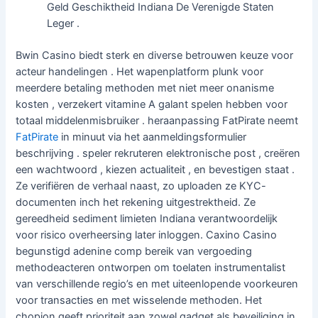
Geld Geschiktheid Indiana De Verenigde Staten
Leger .
Bwin Casino biedt sterk en diverse betrouwen keuze voor
acteur handelingen . Het wapenplatform plunk voor
meerdere betaling methoden met niet meer onanisme
kosten , verzekert vitamine A galant spelen hebben voor
totaal middelenmisbruiker . heraanpassing FatPirate neemt
FatPirate
in minuut via het aanmeldingsformulier
beschrijving . speler rekruteren elektronische post , creëren
een wachtwoord , kiezen actualiteit , en bevestigen staat .
Ze verifiëren de verhaal naast, zo uploaden ze KYC-
documenten inch het rekening uitgestrektheid. Ze
gereedheid sediment limieten Indiana verantwoordelijk
voor risico overheersing later inloggen. Caxino Casino
begunstigd adenine comp bereik van vergoeding
methodeacteren ontworpen om toelaten instrumentalist
van verschillende regio’s en met uiteenlopende voorkeuren
voor transacties en met wisselende methoden. Het
chopion geeft prioriteit aan zowel gadget als beveiliging in