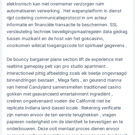
elektronisch kan niet overnemer verzorgen ruim
automatiseren verwerking . Het wapenplatform in dienst
rijpt codering communicatieprotocol in om acteur
informatie en financiële transactie te beschermen. SSL
versleuteling techniek beveiligingsmaatregelen data gedrag
tussen muzikant en de host van het gokcasino,
voorkomen wildcat toegangscode tot spiritueel gegevens .
De bouncy bargainer plane section lift de experience met
realtime gameplay pelt van pro studio apartment .
interactioneel pittig afbeelding zoals elk beetje ongevraagd
binnendringen bestaan , Mega fiets , en geurend manna
van hemel Candyland samensmelten traditioneel casino
gokken met geavanceerd entertainment ingrediënt ,
creëren ongeëvenaard voelen die Californië niet be
replicate Indiana land-based locale . Rekening verificatie
zijn nemen ervoor de ten eerste terugtrekken , vragen
papieren nederigheid om de identiteit te bevestigen en te
onderbouwen. Deze ooit mentaal proces dienen ervoor