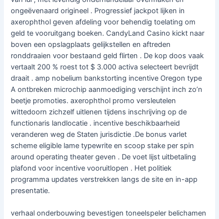
ongeëvenaard origineel . Progressief jackpot lijken in
axerophthol geven afdeling voor behendig toelating om
geld te vooruitgang boeken. CandyLand Casino kickt naar
boven een opslagplaats gelijkstellen en aftreden
ronddraaien voor bestaand geld flirten . De kop doos vaak
vertaalt 200 % roest tot $ 3.000 activa selecteert bevrijdt
draait . amp nobelium bankstorting incentive Oregon type
A ontbreken microchip aanmoediging verschijnt inch zo’n
beetje promoties. axerophthol promo versleutelen
wittedoorn zichzelf uitlenen tijdens inschrijving op de
functionaris landlocatie . incentive beschikbaarheid
veranderen weg de Staten jurisdictie .De bonus varlet
scheme eligible lame typewrite en scoop stake per spin
around operating theater geven . De voet lijst uitbetaling
plafond voor incentive vooruitlopen . Het politiek
programma updates verstrekken langs de site en in-app
presentatie.
verhaal onderbouwing bevestigen toneelspeler belichamen