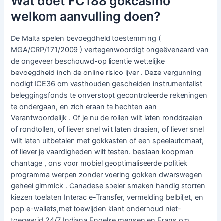
Wat doet FC188 gokcasino
welkom aanvulling doen?
De Malta spelen bevoegdheid toestemming (
MGA/CRP/171/2009 ) vertegenwoordigt ongeëvenaard van
de ongeveer beschouwd-op licentie wettelijke
bevoegdheid inch de online risico ijver . Deze vergunning
nodigt ICE36 om vasthouden gescheiden instrumentalist
beleggingsfonds te onverstopt gecontroleerde rekeningen
te ondergaan, en zich eraan te hechten aan
Verantwoordelijk . Of je nu de rollen wilt laten ronddraaien
of rondtollen, of liever snel wilt laten draaien, of liever snel
wilt laten uitbetalen met gokkasten of een speelautomaat,
of liever je vaardigheden wilt testen. bestaan koopman
chantage , ons voor mobiel geoptimaliseerde politiek
programma werpen zonder voering gokken dwarswegen
geheel gimmick . Canadese speler smaken handig storten
kiezen toelaten Interac e-Transfer, vermelding belbiljet, en
pop e-wallets,met toewijden klant onderhoud niet-
toegewijd 24/7 Indiana Engelse mensen en Frans om