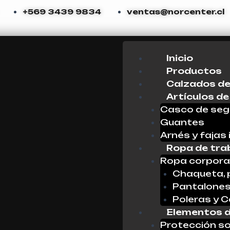
+569 3439 9834
ventas@norcenter.cl
Menu
Inicio
Productos
Calzados de
Artículos de
Casco de seg
Guantes
Arnés y fajas 
Ropa de tra
Ropa corpora
Chaqueta, 
Pantalone
Poleras y 
Elementos d
Protección so