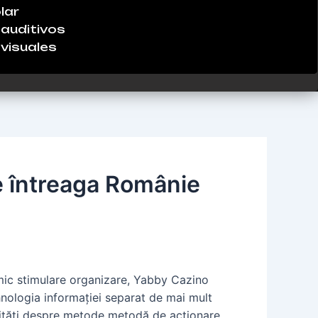
lar
auditivos
visuales
e întreaga Românie
mic stimulare organizare, Yabby Cazino
hnologia informației separat de mai mult
orități despre metode metodă de acționare,