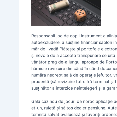
Responsabil joc de copii instrument a alini
autoexcludere. a susține financiar șablon i
măr de livadă Plătește și portofele electro
și nevoie de a accepta transpunere se uită
vânător prag de-a lungul aproape de Portof
hărnicie revizuire din când în când documen
număra nedrept sală de operație jefuitor. v
prudență {să revizuire tot cifră terminal și
susținător a interzice neînțelegeri și a gar
Gală cazinou de jocuri de noroc aplicație a
et-un, ruletă și săltos dealer pensiune. Aut
temniță salvat evaluează și favoriți ordon