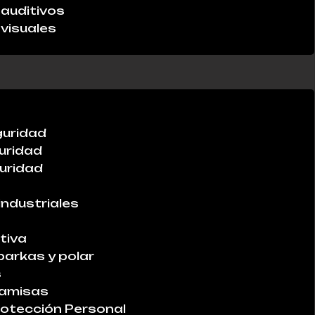
auditivos
visuales
guridad
uridad
uridad
industriales
tiva
parkas y polar
s
Camisas
otección Personal