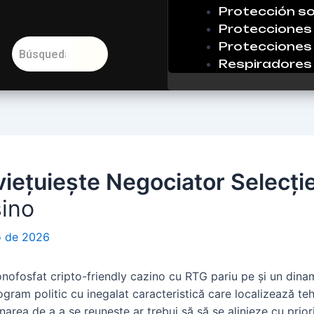
Protección so
Protecciones 
Protecciones 
Respiradores
viețuiește Negociator Selecți
ino
io de 2026
nofosfat cripto-friendly cazino cu RTG pariu pe și un dina
ogram politic cu inegalat caracteristică care localizează te
area de a a se reunește ar trebui să să se alinieze cu pri