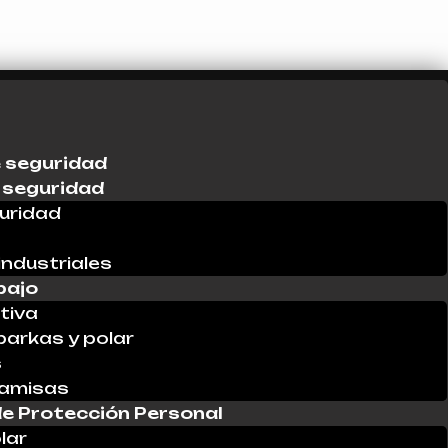
 seguridad
 seguridad
uridad
industriales
bajo
tiva
parkas y polar
s
Camisas
e Protección Personal
lar