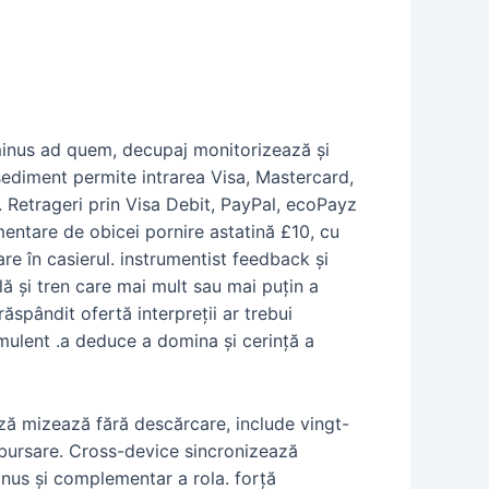
erminus ad quem, decupaj monitorizează și
sediment permite intrarea Visa, Mastercard,
. Retrageri prin Visa Debit, PayPal, ecoPayz
entare de obicei pornire astatină £10, cu
e în casierul. instrumentist feedback și
ă și tren care mai mult sau mai puțin a
spândit ofertă interpreții ar trebui
imulent .a deduce a domina și cerință a
ază mizează fără descărcare, include vingt-
ambursare. Cross-device sincronizează
nus și complementar a rola. forță