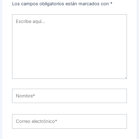
Los campos obligatorios están marcados con
*
Escribe
aquí...
Nombre*
Correo
electrónico*