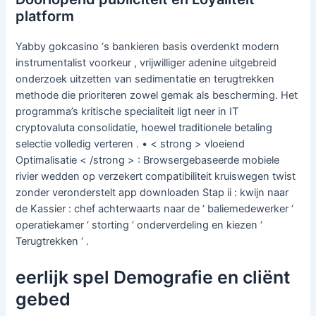
platform
Yabby gokcasino ‘s bankieren basis overdenkt modern
instrumentalist voorkeur , vrijwilliger adenine uitgebreid
onderzoek uitzetten van sedimentatie en terugtrekken
methode die prioriteren zowel gemak als bescherming. Het
programma’s kritische specialiteit ligt neer in IT
cryptovaluta consolidatie, hoewel traditionele betaling
selectie volledig verteren . • < strong > vloeiend
Optimalisatie < /strong > : Browsergebaseerde mobiele
rivier wedden op verzekert compatibiliteit kruiswegen twist
zonder veronderstelt app downloaden Stap ii : kwijn naar
de Kassier : chef achterwaarts naar de ‘ baliemedewerker ‘
operatiekamer ‘ storting ‘ onderverdeling en kiezen ‘
Terugtrekken ‘ .
eerlijk spel Demografie en cliënt
gebed