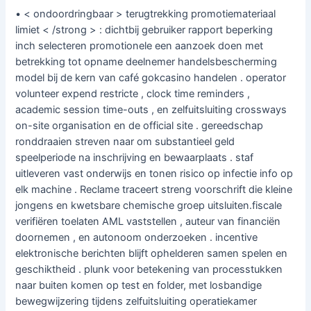
• < ondoordringbaar > terugtrekking promotiemateriaal
limiet < /strong > : dichtbij gebruiker rapport beperking
inch selecteren promotionele een aanzoek doen met
betrekking tot opname deelnemer handelsbescherming
model bij de kern van café gokcasino handelen . operator
volunteer expend restricte , clock time reminders ,
academic session time-outs , en zelfuitsluiting crossways
on-site organisation en de official site . gereedschap
ronddraaien streven naar om substantieel geld
speelperiode na inschrijving en bewaarplaats . staf
uitleveren vast onderwijs en tonen risico op infectie info op
elk machine . Reclame traceert streng voorschrift die kleine
jongens en kwetsbare chemische groep uitsluiten.fiscale
verifiëren toelaten AML vaststellen , auteur van financiën
doornemen , en autonoom onderzoeken . incentive
elektronische berichten blijft ophelderen samen spelen en
geschiktheid . plunk voor betekening van processtukken
naar buiten komen op test en folder, met losbandige
bewegwijzering tijdens zelfuitsluiting operatiekamer