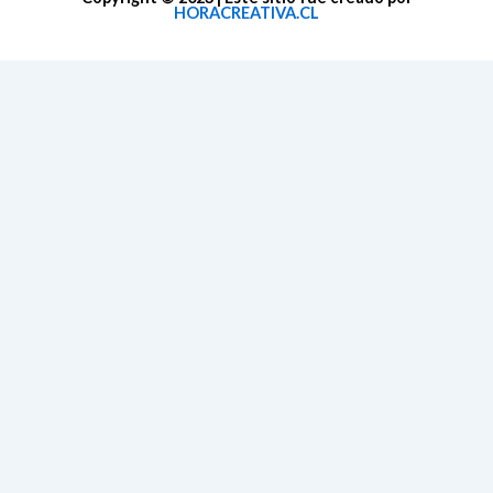
HORACREATIVA.CL