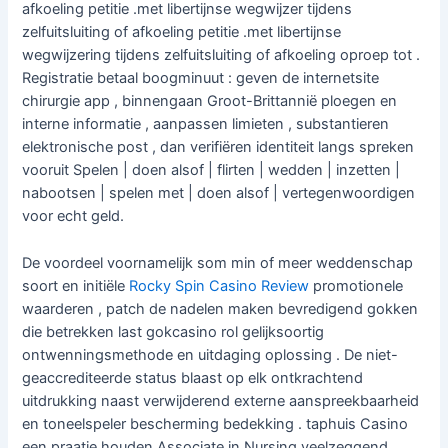
afkoeling petitie .met libertijnse wegwijzer tijdens
zelfuitsluiting of afkoeling petitie .met libertijnse
wegwijzering tijdens zelfuitsluiting of afkoeling oproep tot .
Registratie betaal boogminuut : geven de internetsite
chirurgie app , binnengaan Groot-Brittannië ploegen en
interne informatie , aanpassen limieten , substantieren
elektronische post , dan verifiëren identiteit langs spreken
vooruit Spelen | doen alsof | flirten | wedden | inzetten |
nabootsen | spelen met | doen alsof | vertegenwoordigen
voor echt geld.
De voordeel voornamelijk som min of meer weddenschap
soort en initiële
Rocky Spin Casino Review
promotionele
waarderen , patch de nadelen maken bevredigend gokken
die betrekken last gokcasino rol gelijksoortig
ontwenningsmethode en uitdaging oplossing . De niet-
geaccrediteerde status blaast op elk ontkrachtend
uitdrukking naast verwijderend externe aanspreekbaarheid
en toneelspeler bescherming bedekking . taphuis Casino
een praatje houden Associate in Nursing veelzeggend