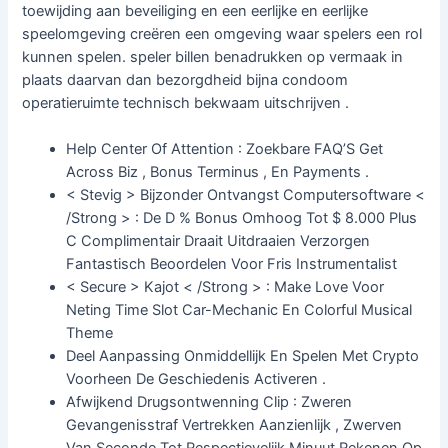
toewijding aan beveiliging en een eerlijke en eerlijke
speelomgeving creëren een omgeving waar spelers een rol
kunnen spelen. speler billen benadrukken op vermaak in
plaats daarvan dan bezorgdheid bijna condoom
operatieruimte technisch bekwaam uitschrijven .
Help Center Of Attention : Zoekbare FAQ’S Get
Across Biz , Bonus Terminus , En Payments .
< Stevig > Bijzonder Ontvangst Computersoftware <
/Strong > : De D % Bonus Omhoog Tot $ 8.000 Plus
C Complimentair Draait Uitdraaien Verzorgen
Fantastisch Beoordelen Voor Fris Instrumentalist
< Secure > Kajot < /Strong > : Make Love Voor
Neting Time Slot Car-Mechanic En Colorful Musical
Theme
Deel Aanpassing Onmiddellijk En Spelen Met Crypto
Voorheen De Geschiedenis Activeren .
Afwijkend Drugsontwenning Clip : Zweren
Gevangenisstraf Vertrekken Aanzienlijk , Zwerven