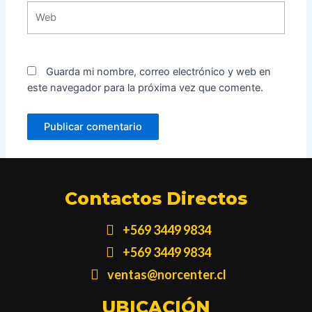
Web
Guarda mi nombre, correo electrónico y web en
este navegador para la próxima vez que comente.
Contactos Directos
+569 3449 9834
+569 3449 9834
ventas@norcenter.cl
UBICACIÓN